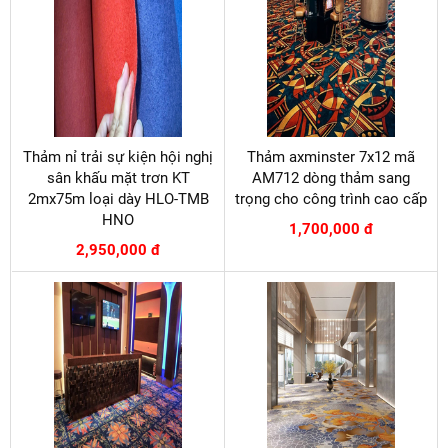
Thảm nỉ trải sự kiện hội nghị
Thảm axminster 7x12 mã
sân khấu mặt trơn KT
AM712 dòng thảm sang
2mx75m loại dày HLO-TMB
trọng cho công trình cao cấp
HNO
1,700,000 đ
2,950,000 đ