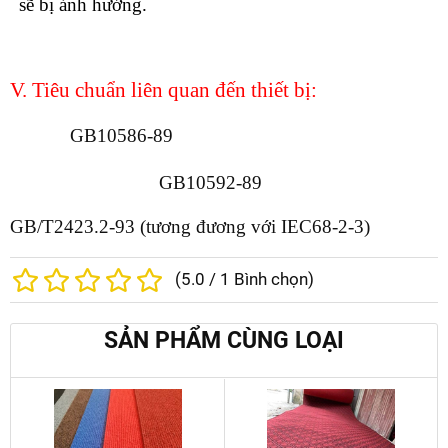
sẽ bị ảnh hưởng.
V. Tiêu chuẩn liên quan đến thiết bị:
GB10586-89
GB10592-89
GB/T2423.2-93 (tương đương với IEC68-2-3)
(
5.0
/
1
Bình chọn)
SẢN PHẨM CÙNG LOẠI