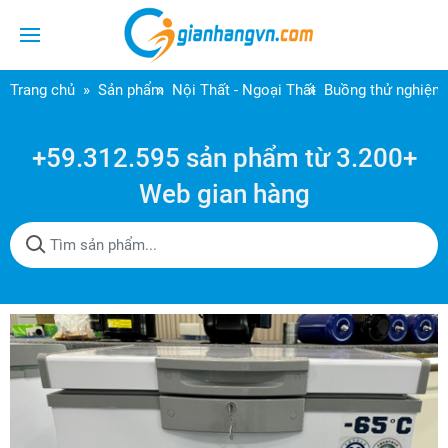
Trang chủ
Sản phẩm
Nội Thất - Ngoại Thất
Buồng thử nghiệm 
+59.312.595 sản phẩm từ 3.200+
Web gian hàng