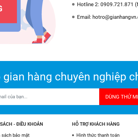
Hotline 2: 0909.721.871 (
Email: hotro@gianhangvn
 gian hàng chuyên nghiệp ch
DÙNG THỬ MI
SÁCH - ĐIỀU KHOẢN
HỖ TRỢ KHÁCH HÀNG
 sách bảo mật
Hình thức thanh toán