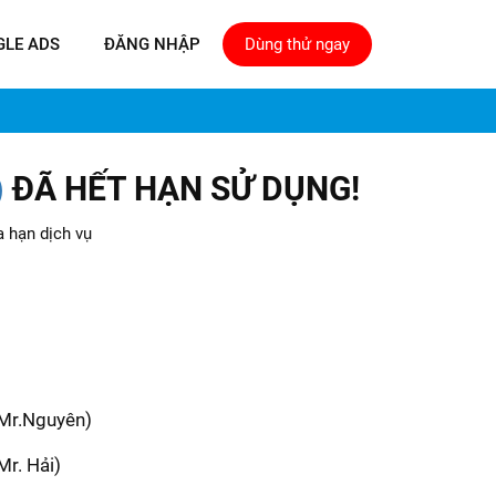
GLE ADS
ĐĂNG NHẬP
Dùng thử ngay
)
ĐÃ HẾT HẠN SỬ DỤNG!
a hạn dịch vụ
(Mr.Nguyên)
Mr. Hải)