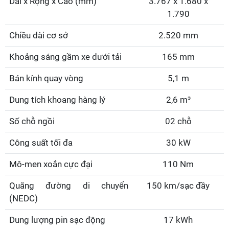
Dài x Rộng x Cao (mm)
3.767 x 1.680 x
1.790
Chiều dài cơ sở
2.520 mm
Khoảng sáng gầm xe dưới tải
165 mm
Bán kính quay vòng
5,1 m
Dung tích khoang hàng lý
2,6 m³
Số chỗ ngồi
02 chỗ
Công suất tối đa
30 kW
Mô-men xoắn cực đại
110 Nm
Quãng đường di chuyển
150 km/sạc đầy
(NEDC)
Dung lượng pin sạc động
17 kWh