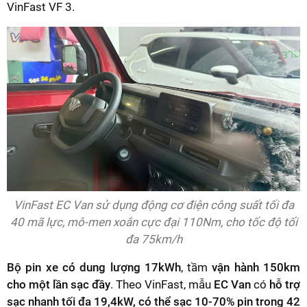
VinFast VF 3.
VinFast EC Van sử dụng động cơ điện công suất tối đa
40 mã lực, mô-men xoắn cực đại 110Nm, cho tốc độ tối
đa 75km/h
Bộ pin xe có dung lượng 17kWh
, tầm
vận hành 150km
cho một lần sạc đầy
. Theo VinFast, mẫu
EC Van
có
hỗ trợ
sạc nhanh tối đa 19,4kW, có thể sạc 10-70% pin trong 42