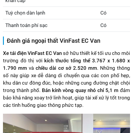
khẩn cấp
Tuỳ chọn dàn lạnh
Có
Thanh toán phí sạc
Có
Đánh giá ngoại thất VinFast EC Van
Xe tải điện VinFast EC Van
sở hữu thiết kế tối ưu cho môi
trường đô thị với
kích thước tổng thể 3.767 x 1.680 x
1.790 mm
và
chiều dài cơ sở 2.520 mm
. Những thông
số này giúp xe dễ dàng di chuyển qua các con phố hẹp,
khu dân cư đông đúc, hoặc những cung đường chật chội
trong thành phố.
Bán kính vòng quay nhỏ chỉ 5,1 m
đảm
bảo khả năng xoay trở linh hoạt, giúp tài xế xử lý tốt trong
các tình huống giao thông phức tạp.