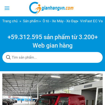
Trang chủ
Sản phẩm
Ô tô - Xe Máy - Xe Đạp
VinFast EC Van
+59.312.595 sản phẩm từ 3.200+
Web gian hàng