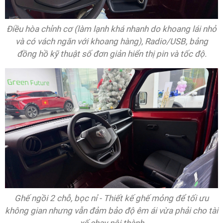
Điều hòa chỉnh cơ (làm lạnh khá nhanh do khoang lái nhỏ
và có vách ngăn với khoang hàng), Radio/USB, bảng
đồng hồ kỹ thuật số đơn giản hiển thị pin và tốc độ.
Ghế ngồi 2 chỗ, bọc nỉ - Thiết kế ghế mỏng để tối ưu
không gian nhưng vẫn đảm bảo độ êm ái vừa phải cho tài
xế chạy nội thành