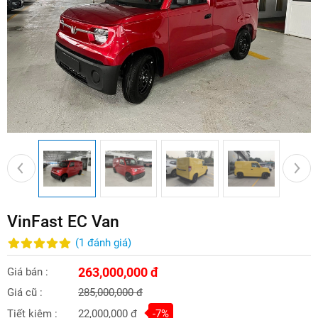
VinFast EC Van
(
1
đánh giá
)
263,000,000 đ
Giá bán :
Giá cũ :
285,000,000 đ
Tiết kiệm :
22,000,000 đ
-7%