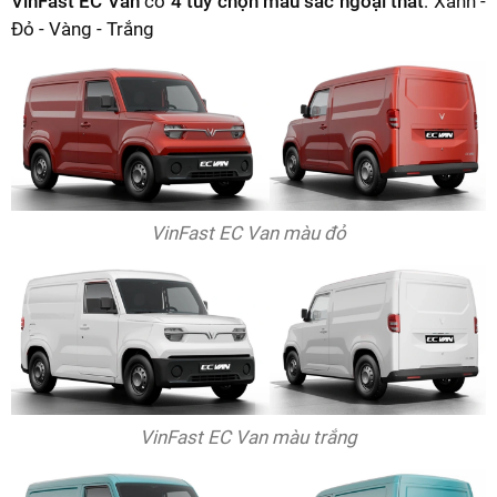
VinFast EC Van
có
4 tùy chọn màu sắc ngoại thất
: Xanh -
Đỏ - Vàng - Trắng
VinFast EC Van màu đỏ
VinFast EC Van màu trắng