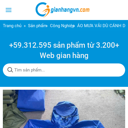
Trang chủ
Sản phẩm
Công Nghiệp
ÁO MƯA VẢI DÙ CÁNH DƠ
+59.312.595 sản phẩm từ 3.200+
Web gian hàng