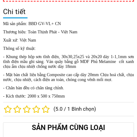
Chi tiết
Mã sản phẩm:
BBD GV-VL+ CN
Thương hiệu:
Toàn Thịnh Phát - Việt Nam
Xuất xứ:
Việt Nam
Thông số kỹ thuật:
- Khung thép hộp sơn tĩnh điện, 30x30,25x25 và 20x20 dày 1-1,1mm sơn
tĩnh điện mầu ghi sáng. Ván quây bằng gỗ MDF Phủ Melamine cốt xanh
chịu ẩm chịu nhiệt chống nước dày 18mm
- Mặt bàn chất liệu bằng Composite cao cấp dày 20mm Chịu hoá chất, chịu
nước, chịu nhiệt, cách điện an toàn, chóng cong vênh mối mọt.
- Chân bàn đều có chân tăng chỉnh.
- Kích thước: 2000 x 500 x 750mm
(
5.0
/
1
Bình chọn)
SẢN PHẨM CÙNG LOẠI