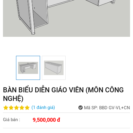
BÀN BIỂU DIỄN GIÁO VIÊN (MÔN CÔNG
NGHỆ)
(
1
đánh giá
)
Mã SP:
BBD GV-VL+CN
9,500,000 đ
Giá bán :