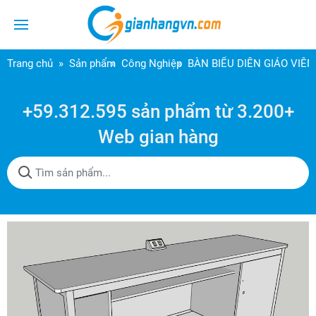
Trang chủ
Sản phẩm
Công Nghiệp
BÀN BIỂU DIỄN GIÁO VIÊ
+59.312.595 sản phẩm từ 3.200+
Web gian hàng