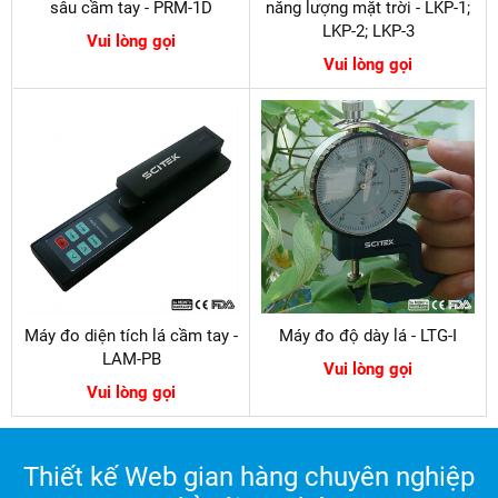
sâu cầm tay - PRM-1D
năng lượng mặt trời - LKP-1;
LKP-2; LKP-3
Vui lòng gọi
Vui lòng gọi
Máy đo diện tích lá cầm tay -
Máy đo độ dày lá - LTG-I
LAM-PB
Vui lòng gọi
Vui lòng gọi
Thiết kế Web gian hàng chuyên nghiệp