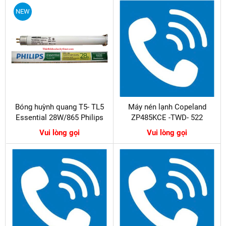
NEW
Bóng huỳnh quang T5- TL5
Máy nén lạnh Copeland
Essential 28W/865 Philips
ZP485KCE -TWD- 522
Vui lòng gọi
Vui lòng gọi