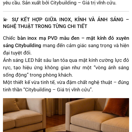
yêu cầu. Sản xuất bởi Citybuilding – Giá trị vĩnh cửu.
💫 SỰ KẾT HỢP GIỮA INOX, KÍNH VÀ ÁNH SÁNG –
NGHỆ THUẬT TRONG TỪNG CHI TIẾT
Chiếc
bàn inox mạ PVD màu đen – mặt kính đỏ xuyên
sáng Citybuilding
mang đến cảm giác sang trọng và hiện
đại tuyệt đối.
Ánh sáng LED hắt sâu lan tỏa qua mặt kính cường lực đỏ
rực, tạo hiệu ứng không gian như một “vòng ánh sáng
sống động” trong phòng khách.
Một thiết kế vừa tinh tế, vừa đậm chất nghệ thuật – đúng
tinh thần “Citybuilding – Giá trị vĩnh cửu”.