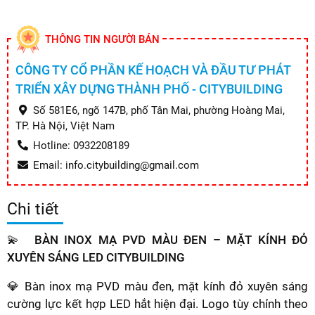
THÔNG TIN NGƯỜI BÁN
CÔNG TY CỔ PHẦN KẾ HOẠCH VÀ ĐẦU TƯ PHÁT
TRIỂN XÂY DỰNG THÀNH PHỐ - CITYBUILDING
Số 581E6, ngõ 147B, phố Tân Mai, phường Hoàng Mai,
TP. Hà Nội, Việt Nam
Hotline: 0932208189
Email: info.citybuilding@gmail.com
Chi tiết
💫
BÀN INOX MẠ PVD MÀU ĐEN – MẶT KÍNH ĐỎ
XUYÊN SÁNG LED CITYBUILDING
💎 Bàn inox mạ PVD màu đen, mặt kính đỏ xuyên sáng
cường lực kết hợp LED hắt hiện đại. Logo tùy chỉnh theo