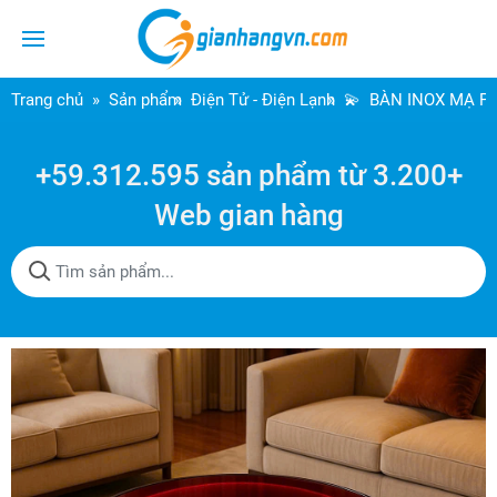
Trang chủ
Sản phẩm
Điện Tử - Điện Lạnh
💫 BÀN INOX MẠ P
+59.312.595 sản phẩm từ 3.200+
Web gian hàng