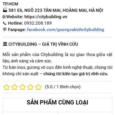
TP.HCM
🏭
581 E6, NGÕ 223 TÂN MAI, HOÀNG MAI, HÀ NỘI
🌐
Website:
https://citybuilding.vn
📞
Hotline:
0932.208.189
💬
Fanpage:
facebook.com/guongvakinhcitybuilding
🏛️ CITYBUILDING – GIÁ TRỊ VĨNH CỬU
Mỗi sản phẩm của Citybuilding là sự giao thoa giữa vật
liệu, ánh sáng và cảm xúc.
Từ bàn inox, gương vô cực đến kính nghệ thuật, chúng tôi
không chỉ sản xuất –
chúng tôi kiến tạo giá trị vĩnh cửu.
(
5.0
/
1
Bình chọn)
SẢN PHẨM CÙNG LOẠI