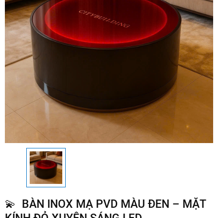
💫 BÀN INOX MẠ PVD MÀU ĐEN – MẶT
KÍNH ĐỎ XUYÊN SÁNG LED