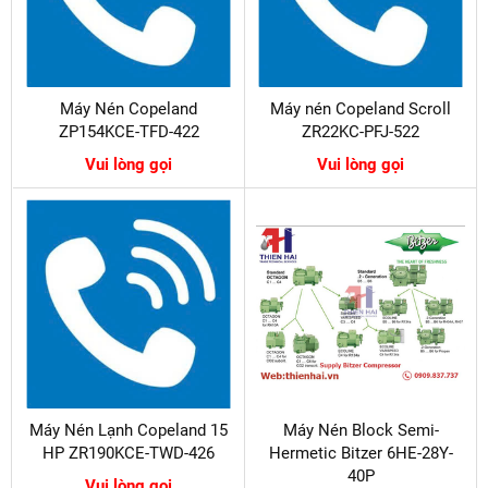
Máy Nén Copeland
Máy nén Copeland Scroll
ZP154KCE-TFD-422
ZR22KC-PFJ-522
Vui lòng gọi
Vui lòng gọi
Máy Nén Lạnh Copeland 15
Máy Nén Block Semi-
HP ZR190KCE-TWD-426
Hermetic Bitzer 6HE-28Y-
40P
Vui lòng gọi