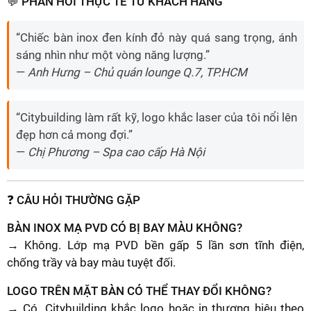
💬 PHẢN HỒI THỰC TẾ TỪ KHÁCH HÀNG
“Chiếc bàn inox đen kính đỏ này quá sang trọng, ánh
sáng nhìn như một vòng năng lượng.”
—
Anh Hưng – Chủ quán lounge Q.7, TP.HCM
“Citybuilding làm rất kỹ, logo khắc laser của tôi nổi lên
đẹp hơn cả mong đợi.”
—
Chị Phương – Spa cao cấp Hà Nội
❓ CÂU HỎI THƯỜNG GẶP
BÀN INOX MẠ PVD CÓ BỊ BAY MÀU KHÔNG?
→ Không. Lớp mạ PVD bền gấp 5 lần sơn tĩnh điện,
chống trầy và bay màu tuyệt đối.
LOGO TRÊN MẶT BÀN CÓ THỂ THAY ĐỔI KHÔNG?
→ Có. Citybuilding khắc logo hoặc in thương hiệu theo