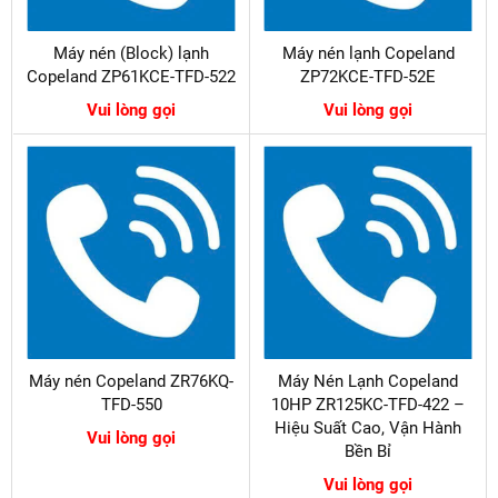
Máy nén (Block) lạnh
Máy nén lạnh Copeland
Copeland ZP61KCE-TFD-522
ZP72KCE-TFD-52E
Vui lòng gọi
Vui lòng gọi
Máy nén Copeland ZR76KQ-
Máy Nén Lạnh Copeland
TFD-550
10HP ZR125KC-TFD-422 –
Hiệu Suất Cao, Vận Hành
Vui lòng gọi
Bền Bỉ
Vui lòng gọi