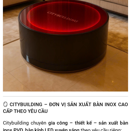
🪞 CITYBUILDING – ĐƠN VỊ SẢN XUẤT BÀN INOX CAO
CẤP THEO YÊU CẦU
Citybuilding chuyên
gia công – thiết kế – sản xuất bàn
inox PVD, bàn kính LED xuyên sáng
theo yêu cầu riêng: