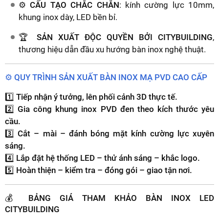
⚙️
CẤU TẠO CHẮC CHẮN
: kính cường lực 10mm,
khung inox dày, LED bền bỉ.
🏆
SẢN XUẤT ĐỘC QUYỀN BỞI CITYBUILDING
,
thương hiệu dẫn đầu xu hướng bàn inox nghệ thuật.
⚙️ QUY TRÌNH SẢN XUẤT BÀN INOX MẠ PVD CAO CẤP
1️⃣
Tiếp nhận ý tưởng, lên phối cảnh 3D thực tế.
2️⃣
Gia công khung inox PVD đen theo kích thước yêu
cầu.
3️⃣
Cắt – mài – đánh bóng mặt kính cường lực xuyên
sáng.
4️⃣
Lắp đặt hệ thống LED – thử ánh sáng – khắc logo.
5️⃣
Hoàn thiện – kiểm tra – đóng gói – giao tận nơi.
💰 BẢNG GIÁ THAM KHẢO BÀN INOX LED
CITYBUILDING