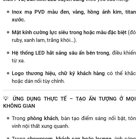
Inox mạ PVD màu đen, vàng, hồng ánh kim, titan
xước.
Mặt kính cường lực siêu trong hoặc màu đặc biệt
(đỏ
ruby, xanh lam, trắng khói…).
Hệ thống LED hắt sáng sâu ẩn bên trong
, điều khiển
từ xa.
Logo thương hiệu, chữ ký khách hàng
có thể khắc
hoặc dán nổi tùy chỉnh.
💡 ỨNG DỤNG THỰC TẾ – TẠO ẤN TƯỢNG Ở MỌI
KHÔNG GIAN
Trong
phòng khách
, bàn tạo điểm sáng nổi bật, tôn
vinh nội thất xung quanh.
Trong
showroom, khách sạn hoặc lounge
, ánh sáng