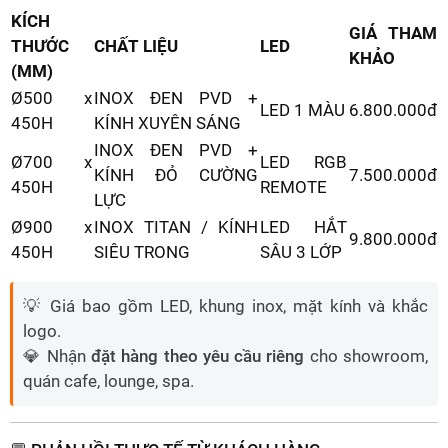
KÍCH
GIÁ THAM
THƯỚC
CHẤT LIỆU
LED
KHẢO
(MM)
Ø500 x
INOX ĐEN PVD +
LED 1 MÀU
6.800.000đ
450H
KÍNH XUYÊN SÁNG
INOX ĐEN PVD +
Ø700 x
LED RGB
KÍNH ĐỎ CƯỜNG
7.500.000đ
450H
REMOTE
LỰC
Ø900 x
INOX TITAN / KÍNH
LED HẮT
9.800.000đ
450H
SIÊU TRONG
SÂU 3 LỚP
💡 Giá bao gồm LED, khung inox, mặt kính và khắc
logo.
💎 Nhận
đặt hàng theo yêu cầu riêng
cho showroom,
quán cafe, lounge, spa.