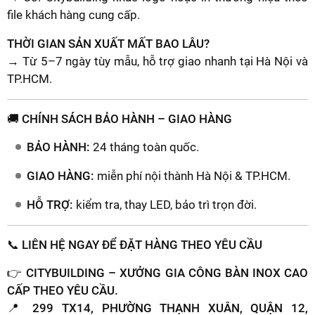
file khách hàng cung cấp.
THỜI GIAN SẢN XUẤT MẤT BAO LÂU?
→ Từ 5–7 ngày tùy mẫu, hỗ trợ giao nhanh tại Hà Nội và
TP.HCM.
🚚 CHÍNH SÁCH BẢO HÀNH – GIAO HÀNG
BẢO HÀNH:
24 tháng toàn quốc.
GIAO HÀNG:
miễn phí nội thành Hà Nội & TP.HCM.
HỖ TRỢ:
kiểm tra, thay LED, bảo trì trọn đời.
📞 LIÊN HỆ NGAY ĐỂ ĐẶT HÀNG THEO YÊU CẦU
👉
CITYBUILDING – XƯỞNG GIA CÔNG BÀN INOX CAO
CẤP THEO YÊU CẦU.
📍
299 TX14, PHƯỜNG THẠNH XUÂN, QUẬN 12,