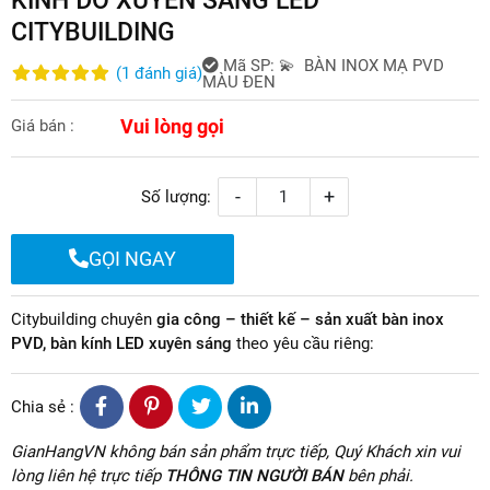
CITYBUILDING
Mã SP:
💫 BÀN INOX MẠ PVD
(
1
đánh giá
)
MÀU ĐEN
Vui lòng gọi
Giá bán :
-
+
Số lượng:
GỌI NGAY
Citybuilding chuyên
gia công – thiết kế – sản xuất bàn inox
PVD, bàn kính LED xuyên sáng
theo yêu cầu riêng:
Chia sẻ :
GianHangVN không bán sản phẩm trực tiếp, Quý Khách xin vui
lòng liên hệ trực tiếp
THÔNG TIN NGƯỜI BÁN
bên phải.