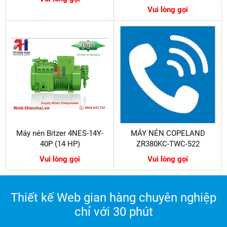
Vui lòng gọi
Máy nén Bitzer 4NES-14Y-
MÁY NÉN COPELAND
40P (14 HP)
ZR380KC-TWC-522
Vui lòng gọi
Vui lòng gọi
Thiết kế Web gian hàng chuyên nghiệp
chỉ với 30 phút