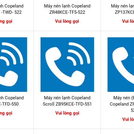
nh Copeland
Máy nén lạnh Copeland
Máy nén lạ
 -TWD- 522
ZR48KCE-TF5-522
ZP137KC
òng gọi
Vui lòng gọi
Vui l
nh Copeland
Máy nén lạnh Copeland
Máy nén (
-TFD-550
Scroll ZB95KCE-TFD-551
Copeland Z
5
òng gọi
Vui lòng gọi
Vui l