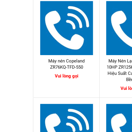
Máy nén Copeland
Máy Nén Lạ
ZR76KQ-TFD-550
10HP ZR125
Hiệu Suất C
Vui lòng gọi
Bề
Vui l