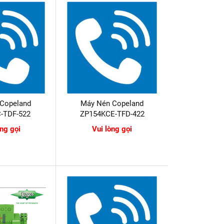
 Copeland
Máy Nén Copeland
-TDF-522
ZP154KCE-TFD-422
òng gọi
Vui lòng gọi