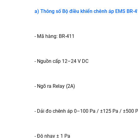
a) Thông số Bộ điều khiển chênh áp EMS BR-4
- Mã hàng: BR-411
- Nguồn cấp 12–24 V DC
- Ngõ ra Relay (2A)
- Dải đo chênh áp 0–100 Pa / ±125 Pa / ±500 
- Độ nhạy ± 1 Pa