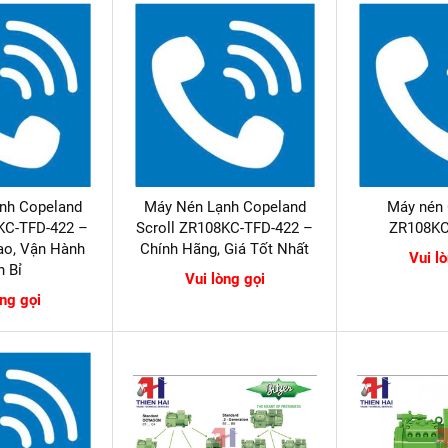
nh Copeland
Máy Nén Lạnh Copeland
Máy nén
KC-TFD-422 –
Scroll ZR108KC-TFD-422 –
ZR108KC
ao, Vận Hành
Chính Hãng, Giá Tốt Nhất
Vui l
n Bỉ
Vui lòng gọi
òng gọi