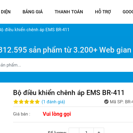
 DIỆN
BẢNG GIÁ
THANH TOÁN
HỖ TRỢ
GOO
Bộ điều khiển chênh áp EMS BR-411
312.595 sản phẩm từ 3.200+ Web gian
Bộ điều khiển chênh áp EMS BR-411
(
1
đánh giá
)
Mã SP:
BR-
Vui lòng gọi
Giá bán :
-
+