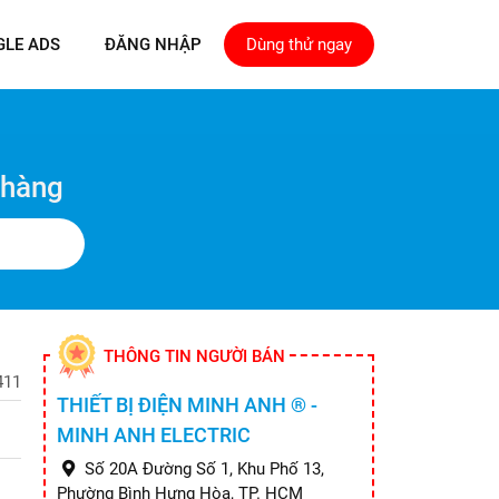
GLE ADS
ĐĂNG NHẬP
Dùng thử ngay
 hàng
THÔNG TIN NGƯỜI BÁN
411
THIẾT BỊ ĐIỆN MINH ANH ® -
MINH ANH ELECTRIC
Số 20A Đường Số 1, Khu Phố 13,
Phường Bình Hưng Hòa, TP. HCM