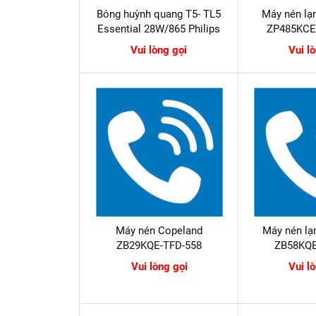
Bóng huỳnh quang T5- TL5
Máy nén lạ
Essential 28W/865 Philips
ZP485KCE
Vui lòng gọi
Vui l
Máy nén Copeland
Máy nén lạ
ZB29KQE-TFD-558
ZB58KQE
Vui lòng gọi
Vui l