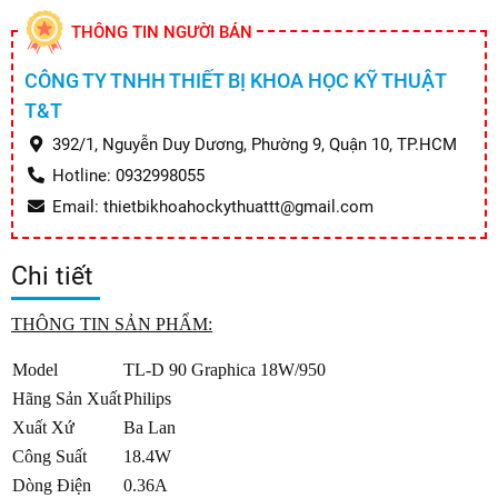
THÔNG TIN NGƯỜI BÁN
CÔNG TY TNHH THIẾT BỊ KHOA HỌC KỸ THUẬT
T&T
392/1, Nguyễn Duy Dương, Phường 9, Quận 10, TP.HCM
Hotline: 0932998055
Email: thietbikhoahockythuattt@gmail.com
Chi tiết
THÔNG TIN SẢN PHẨM:
Model
TL-D 90 Graphica 18W/950
Hãng Sản Xuất
Philips
Xuất Xứ
Ba Lan
Công Suất
18.4W
Dòng Điện
0.36A