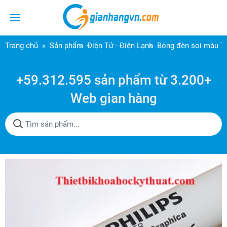
Trang chủ
Sản phẩm
Điện Tử - Điện Lạnh
Bóng đèn soi màu TL
+59.312.595 sản phẩm từ 3.200+
Web gian hàng