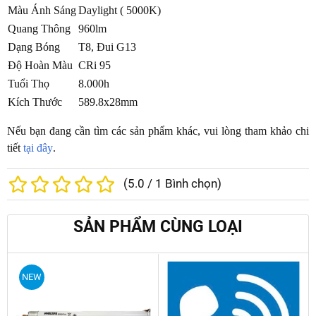
Màu Ánh Sáng
Daylight ( 5000K)
Quang Thông
960lm
Dạng Bóng
T8, Đui G13
Độ Hoàn Màu
CRi 95
Tuổi Thọ
8.000h
Kích Thước
589.8x28mm
Nếu bạn đang cần tìm các sản phẩm khác, vui lòng tham khảo chi
tiết
tại đây
.
(
5.0
/
1
Bình chọn)
SẢN PHẨM CÙNG LOẠI
NEW