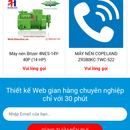
Máy nén Bitzer 4NES-14Y-
MÁY NÉN COPELAND
40P (14 HP)
ZR380KC-TWC-522
Vui lòng gọi
Vui lòng gọi
Thiết kế Web gian hàng chuyên nghiệp
chỉ với 30 phút