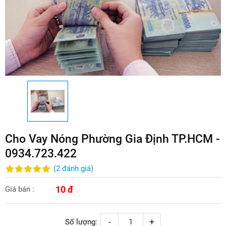
Cho Vay Nóng Phường Gia Định TP.HCM -
0934.723.422
(
2
đánh giá
)
10 đ
Giá bán :
-
+
Số lượng: