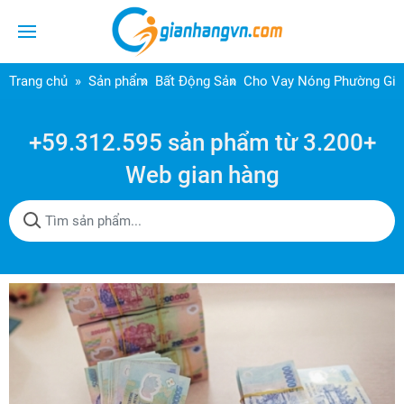
Trang chủ
Sản phẩm
Bất Động Sản
Cho Vay Nóng Phường Gia 
+59.312.595 sản phẩm từ 3.200+
Web gian hàng