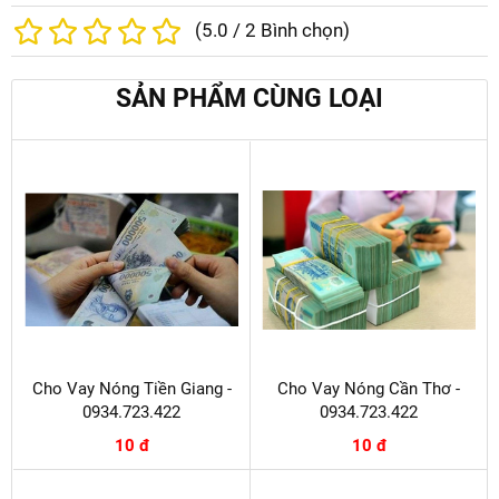
(
5.0
/
2
Bình chọn)
SẢN PHẨM CÙNG LOẠI
Cho Vay Nóng Tiền Giang -
Cho Vay Nóng Cần Thơ -
0934.723.422
0934.723.422
10 đ
10 đ