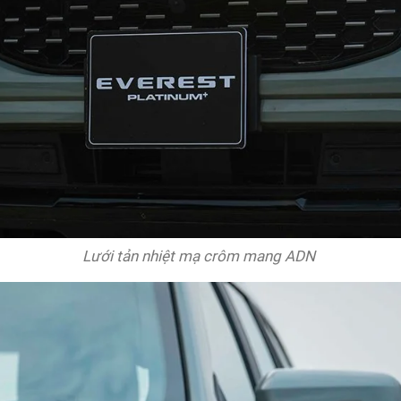
Lưới tản nhiệt mạ crôm mang ADN