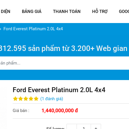
 DIỆN
BẢNG GIÁ
THANH TOÁN
HỖ TRỢ
GOO
Ford Everest Platinum 2.0L 4x4
312.595 sản phẩm từ 3.200+ Web gian
Ford Everest Platinum 2.0L 4x4
(
1
đánh giá
)
1,440,000,000 đ
Giá bán :
-
+