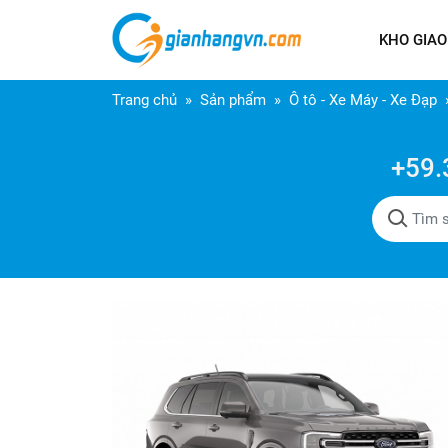
KHO GIAO
Trang chủ
Sản phẩm
Ô tô - Xe Máy - Xe Đạp
+59.