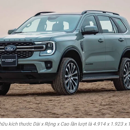
hữu kích thước Dài x Rộng x Cao lần lượt là 4.914 x 1.923 x