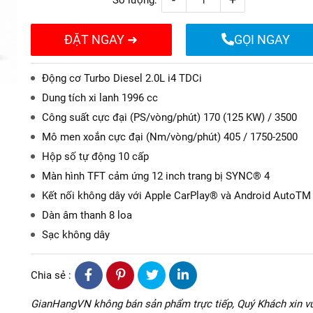
Số lượng:
ĐẶT NGAY ➜
GỌI NGAY
Động cơ Turbo Diesel 2.0L i4 TDCi
Dung tích xi lanh 1996 cc
Công suất cực đại (PS/vòng/phút) 170 (125 KW) / 3500
Mô men xoắn cực đại (Nm/vòng/phút) 405 / 1750-2500
Hộp số tự động 10 cấp
Màn hình TFT cảm ứng 12 inch trang bị SYNC® 4
Kết nối không dây với Apple CarPlay® và Android AutoTM
Dàn âm thanh 8 loa
Sạc không dây
Chia sẻ :
GianHangVN không bán sản phẩm trực tiếp, Quý Khách xin vu