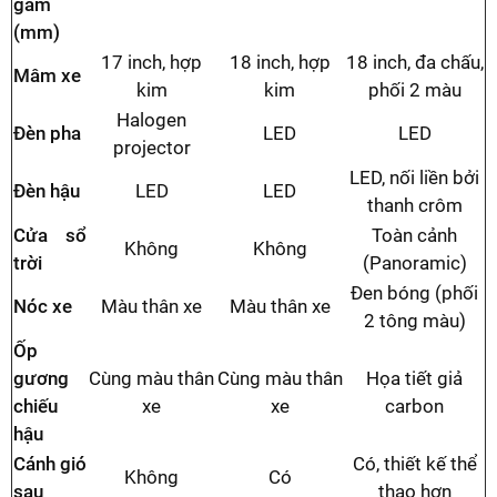
gầm
(mm)
17 inch, hợp
18 inch, hợp
18 inch, đa chấu,
Mâm xe
kim
kim
phối 2 màu
Halogen
Đèn pha
LED
LED
projector
LED, nối liền bởi
Đèn hậu
LED
LED
thanh crôm
Cửa sổ
Toàn cảnh
Không
Không
trời
(Panoramic)
Đen bóng (phối
Nóc xe
Màu thân xe
Màu thân xe
2 tông màu)
Ốp
gương
Cùng màu thân
Cùng màu thân
Họa tiết giả
chiếu
xe
xe
carbon
hậu
Cánh gió
Có, thiết kế thể
Không
Có
sau
thao hơn