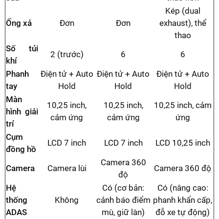
Kép (dual
Ống xả
Đơn
Đơn
exhaust), thể
thao
Số túi
2 (trước)
6
6
khí
Phanh
Điện tử + Auto
Điện tử + Auto
Điện tử + Auto
tay
Hold
Hold
Hold
Màn
10,25 inch,
10,25 inch,
10,25 inch, cảm
hình giải
cảm ứng
cảm ứng
ứng
trí
Cụm
LCD 7 inch
LCD 7 inch
LCD 10,25 inch
đồng hồ
Camera 360
Camera
Camera lùi
Camera 360 độ
độ
Hệ
Có (cơ bản:
Có (nâng cao:
thống
Không
cảnh báo điểm
phanh khẩn cấp,
ADAS
mù, giữ làn)
đỗ xe tự động)