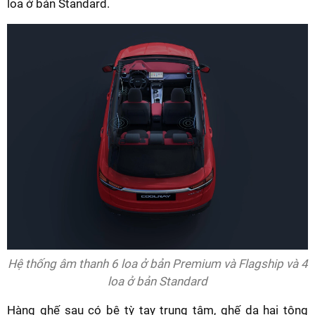
loa ở bản Standard.
Hệ thống âm thanh 6 loa ở bản Premium và Flagship và 4
loa ở bản Standard
Hàng ghế sau có bệ tỳ tay trung tâm, ghế da hai tông