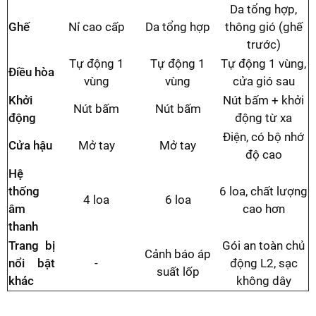
Da tổng hợp,
Ghế
Nỉ cao cấp
Da tổng hợp
thông gió (ghế
trước)
Tự động 1
Tự động 1
Tự động 1 vùng,
Điều hòa
vùng
vùng
cửa gió sau
Khởi
Nút bấm + khởi
Nút bấm
Nút bấm
động
động từ xa
Điện, có bộ nhớ
Cửa hậu
Mở tay
Mở tay
độ cao
Hệ
thống
6 loa, chất lượng
4 loa
6 loa
âm
cao hơn
thanh
Trang bị
Gói an toàn chủ
Cảnh báo áp
nổi bật
-
động L2, sạc
suất lốp
khác
không dây