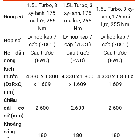
1.5L Turbo, 3
1.5L Turbo, 3
1.5L Turbo, 3 xy-
xy-lanh, 175
xy-lanh, 175
Động cơ
lanh, 175 mã
mã lực, 255
mã lực, 255
lực, 255 Nm
Nm
Nm
Ly hợp kép 7
Ly hợp kép 7
Ly hợp kép 7
Hộp số
cấp (7DCT)
cấp (7DCT)
cấp (7DCT)
Hệ dẫn
Cầu trước
Cầu trước
Cầu trước
động
(FWD)
(FWD)
(FWD)
Kích
thước
4.330 x 1.800
4.330 x 1.800
4.330 x 1.800 x
(DxRxC,
x 1.609
x 1.609
1.609
mm)
Chiều
dài cơ
2.600
2.600
2.600
sở (mm)
Khoảng
sáng
180
180
180