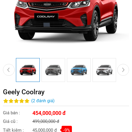
Geely Coolray
(
2
đánh giá
)
454,000,000 đ
Giá bán :
Giá cũ :
499,000,000 đ
Tiết kiệm :
45,000,000 đ
-9%