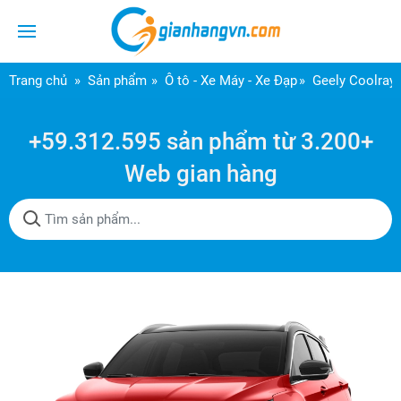
Trang chủ
Sản phẩm
Ô tô - Xe Máy - Xe Đạp
Geely Coolray
+59.312.595 sản phẩm từ 3.200+
Web gian hàng