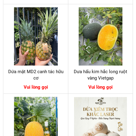
Dứa mật MD2 canh tác hữu
Dưa hấu kim hắc long ruột
cơ
vàng Vietgap
Vui lòng gọi
Vui lòng gọi