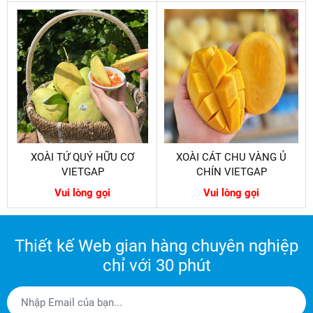
XOÀI TỨ QUÝ HỮU CƠ
XOÀI CÁT CHU VÀNG Ủ
VIETGAP
CHÍN VIETGAP
Vui lòng gọi
Vui lòng gọi
Thiết kế Web gian hàng chuyên nghiệp
chỉ với 30 phút