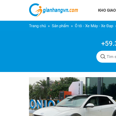
KHO GIAO
Trang chủ
Sản phẩm
Ô tô - Xe Máy - Xe Đạp
+59.