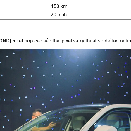
450 km
20 inch
IONIQ 5
kết hợp các sắc thái pixel và kỹ thuật số để tạo ra t