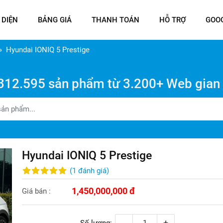
 DIỆN
BẢNG GIÁ
THANH TOÁN
HỖ TRỢ
GOO
Hyundai IONIQ 5 Prestige
312.595 sản phẩm từ 3.200+ Web gian
Hyundai IONIQ 5 Prestige
(
1
đánh giá
)
1,450,000,000 đ
Giá bán :
-
+