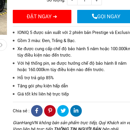
Số lượng:
ĐẶT NGAY ➜
GỌI NGAY
IONIQ 5 được sản xuất với 2 phiên bản Prestige và Exclusi
Gồm 3 màu: Đen, Trắng & Bạc.
Xe được cung cấp chế độ bảo hành 5 năm hoặc 100.000k
tùy điều kiện nào đến trước.
Với hệ thống pin, xe được hưởng chế độ bảo hành 8 năm
hoặc 160.000km tùy điều kiện nào đến trước.
Hỗ trợ trả góp 85%
Tặng gói phụ kiện hấp dẫn
Giá tốt khi liên hệ trực tiếp
Chia sẻ :
GianHangVN không bán sản phẩm trực tiếp, Quý Khách xin vu
lòng liên hệ trực tiếp
THÔNG TIN NGƯỜI BÁN
bên phải.