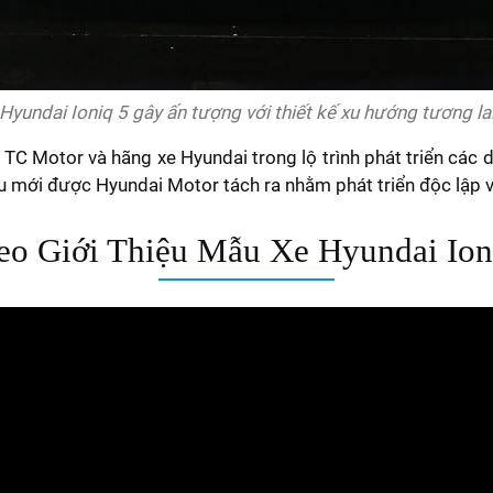
Hyundai Ioniq 5 gây ấn tượng với thiết kế xu hướng tương la
 TC Motor và hãng xe Hyundai trong lộ trình phát triển các 
iệu mới được Hyundai Motor tách ra nhằm phát triển độc lập
eo Giới Thiệu Mẫu Xe Hyundai Ion