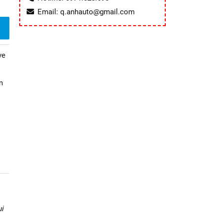
Email: q.anhauto@gmail.com
ve
m
i