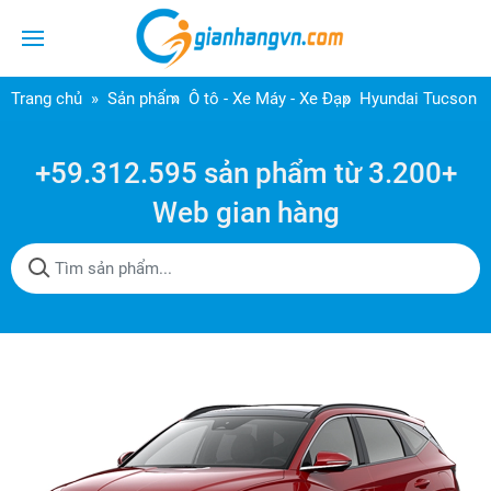
Trang chủ
Sản phẩm
Ô tô - Xe Máy - Xe Đạp
Hyundai Tucson 1
+59.312.595 sản phẩm từ 3.200+
Web gian hàng