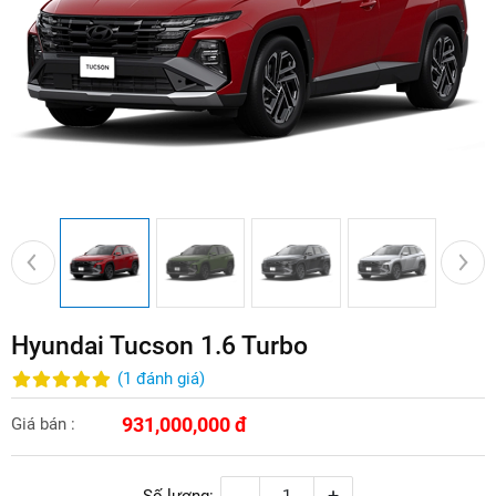
Hyundai Tucson 1.6 Turbo
(
1
đánh giá
)
931,000,000 đ
Giá bán :
-
+
Số lượng: