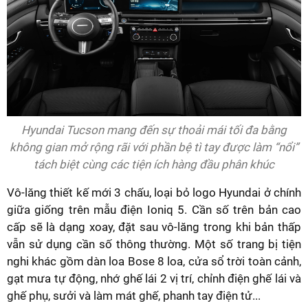
Hyundai Tucson mang đến sự thoải mái tối đa bằng
không gian mở rộng rãi với phần bệ tì tay được làm “nổi”
tách biệt cùng các tiện ích hàng đầu phân khúc
Vô-lăng thiết kế mới 3 chấu, loại bỏ logo Hyundai ở chính
giữa giống trên mẫu điện Ioniq 5. Cần số trên bản cao
cấp sẽ là dạng xoay, đặt sau vô-lăng trong khi bản thấp
vẫn sử dụng cần số thông thường. Một số trang bị tiện
nghi khác gồm dàn loa Bose 8 loa, cửa sổ trời toàn cảnh,
gạt mưa tự động, nhớ ghế lái 2 vị trí, chỉnh điện ghế lái và
ghế phụ, sưởi và làm mát ghế, phanh tay điện tử...