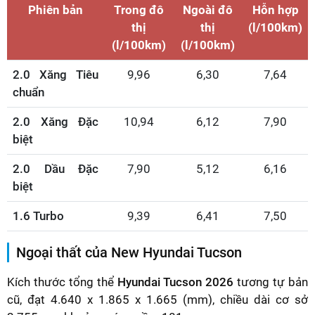
Phiên bản
Trong đô
Ngoài đô
Hỗn hợp
thị
thị
(l/100km)
(l/100km)
(l/100km)
2.0 Xăng Tiêu
9,96
6,30
7,64
chuẩn
2.0 Xăng Đặc
10,94
6,12
7,90
biệt
2.0 Dầu Đặc
7,90
5,12
6,16
biệt
1.6 Turbo
9,39
6,41
7,50
Ngoại thất của New Hyundai Tucson
Kích thước tổng thể
Hyundai Tucson 2026
tương tự bản
cũ, đạt 4.640 x 1.865 x 1.665 (mm), chiều dài cơ sở