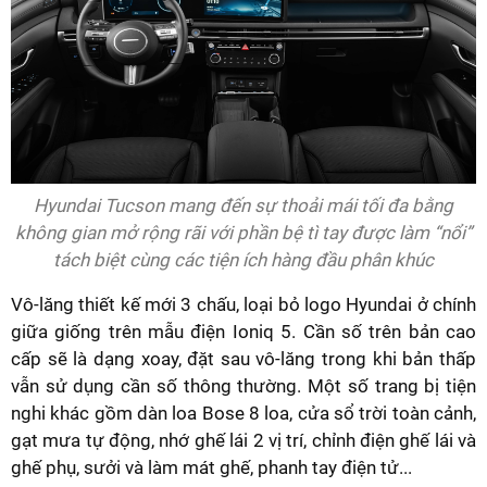
Hyundai Tucson mang đến sự thoải mái tối đa bằng
không gian mở rộng rãi với phần bệ tì tay được làm “nổi”
tách biệt cùng các tiện ích hàng đầu phân khúc
Vô-lăng thiết kế mới 3 chấu, loại bỏ logo Hyundai ở chính
giữa giống trên mẫu điện Ioniq 5. Cần số trên bản cao
cấp sẽ là dạng xoay, đặt sau vô-lăng trong khi bản thấp
vẫn sử dụng cần số thông thường. Một số trang bị tiện
nghi khác gồm dàn loa Bose 8 loa, cửa sổ trời toàn cảnh,
gạt mưa tự động, nhớ ghế lái 2 vị trí, chỉnh điện ghế lái và
ghế phụ, sưởi và làm mát ghế, phanh tay điện tử...