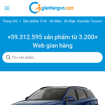
Trang chủ
Sản phẩm
Ô tô - Xe Máy - Xe Đạp
Hyundai Tucson 2
+59.312.595 sản phẩm từ 3.200+
Web gian hàng