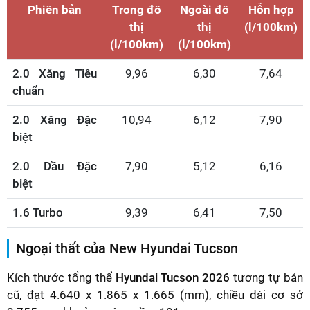
Phiên bản
Trong đô
Ngoài đô
Hỗn hợp
thị
thị
(l/100km)
(l/100km)
(l/100km)
2.0 Xăng Tiêu
9,96
6,30
7,64
chuẩn
2.0 Xăng Đặc
10,94
6,12
7,90
biệt
2.0 Dầu Đặc
7,90
5,12
6,16
biệt
1.6 Turbo
9,39
6,41
7,50
Ngoại thất của New Hyundai Tucson
Kích thước tổng thể
Hyundai Tucson 2026
tương tự bản
cũ, đạt 4.640 x 1.865 x 1.665 (mm), chiều dài cơ sở