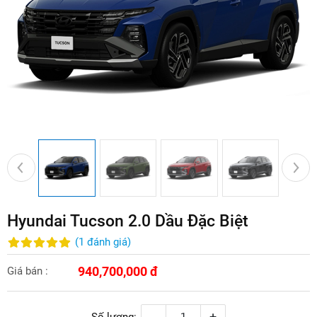
Hyundai Tucson 2.0 Dầu Đặc Biệt
(
1
đánh giá
)
940,700,000 đ
Giá bán :
-
+
Số lượng: