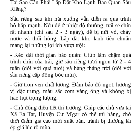
Tại Sao Cần Phải Lắp Đặt Kho Lạnh Bảo Quản Sầu
Riêng?
Sầu riêng sau khi hái xuống vẫn diễn ra quá trình
hô hấp mạnh. Nếu để ở nhiệt độ thường, trái sẽ chín
rất nhanh (chỉ sau 2 - 3 ngày), dễ bị nứt vỏ, chảy
nước và thối hỏng. Lắp đặt kho lạnh tiêu chuẩn
mang lại những lợi ích vượt trội:
- Kéo dài thời gian bảo quản:
Giúp làm chậm quá
trình chín của trái, giữ sầu riêng tươi ngon từ 2 - 4
tuần (đối với quả tươi) và hàng tháng trời (đối với
sầu riêng cấp đông bóc múi).
- Giữ trọn vẹn chất lượng:
Đảm bảo độ ngọt, hương
vị đặc trưng, màu sắc cơm vàng óng và không bị
hao hụt trọng lượng.
- Chủ động điều tiết thị trường:
Giúp các chủ vựa tại
Xã Ea Tar, Huyện Cư M'gar có thể trữ hàng, chờ
thời điểm giá cao mới xuất bán, tránh bị thương lái
ép giá lúc rộ mùa.