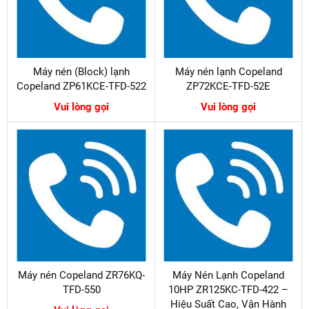
Máy nén (Block) lạnh
Máy nén lạnh Copeland
Copeland ZP61KCE-TFD-522
ZP72KCE-TFD-52E
Vui lòng gọi
Vui lòng gọi
Máy nén Copeland ZR76KQ-
Máy Nén Lạnh Copeland
TFD-550
10HP ZR125KC-TFD-422 –
Hiệu Suất Cao, Vận Hành