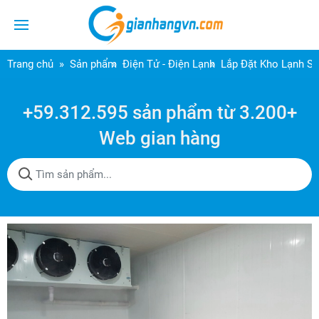
Trang chủ
Sản phẩm
Điện Tử - Điện Lạnh
Lắp Đặt Kho Lạnh Sầ
+59.312.595 sản phẩm từ 3.200+
Web gian hàng