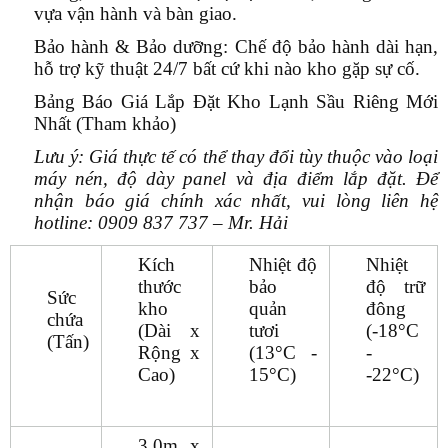
vựa vận hành và bàn giao.
Bảo hành & Bảo dưỡng:
Chế độ bảo hành dài hạn,
hỗ trợ kỹ thuật 24/7 bất cứ khi nào kho gặp sự cố.
Bảng Báo Giá Lắp Đặt Kho Lạnh Sầu Riêng Mới
Nhất (Tham khảo)
Lưu ý: Giá thực tế có thể thay đổi tùy thuộc vào loại
máy nén, độ dày panel và địa điểm lắp đặt. Để
nhận báo giá chính xác nhất, vui lòng liên hệ
hotline:
0909 837 737 – Mr. Hải
Kích
Nhiệt độ
Nhiệt
thước
bảo
độ trữ
Sức
kho
quản
đông
chứa
(Dài x
tươi
(-18°C
(Tấn)
Rộng x
(13°C -
-
Cao)
15°C)
-22°C)
3.0m x