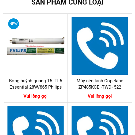
SẢN PHẨM CÙNG LOẠI
NEW
Bóng huỳnh quang T5- TL5
Máy nén lạnh Copeland
Essential 28W/865 Philips
ZP485KCE -TWD- 522
Vui lòng gọi
Vui lòng gọi