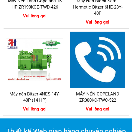
Máy Nén Lạnh Copeland 15
Máy Nén Block Semi-
HP ZR190KCE-TWD-426
Hermetic Bitzer 6HE-28Y-
40P
Vui lòng gọi
Vui lòng gọi
Máy nén Bitzer 4NES-14Y-
MÁY NÉN COPELAND
40P (14 HP)
ZR380KC-TWC-522
Vui lòng gọi
Vui lòng gọi
Thiết kế Web gian hàng chuyên nghiệp