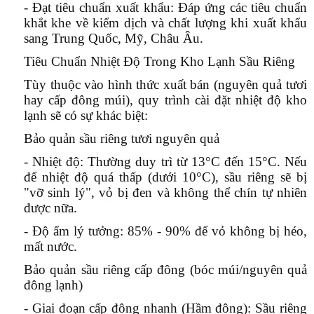
- Đạt tiêu chuẩn xuất khẩu:
Đáp ứng các tiêu chuẩn
khắt khe về kiểm dịch và chất lượng khi xuất khẩu
sang Trung Quốc, Mỹ, Châu Âu.
Tiêu Chuẩn Nhiệt Độ Trong Kho Lạnh Sầu Riêng
Tùy thuộc vào hình thức xuất bán (nguyên quả tươi
hay cấp đông múi), quy trình cài đặt nhiệt độ kho
lạnh sẽ có sự khác biệt:
Bảo quản sầu riêng tươi nguyên quả
- Nhiệt độ:
Thường duy trì từ
13°C đến 15°C
. Nếu
để nhiệt độ quá thấp (dưới 10°C), sầu riêng sẽ bị
"vỡ sinh lý", vỏ bị đen và không thể chín tự nhiên
được nữa.
- Độ ẩm lý tưởng:
85% - 90%
để vỏ không bị héo,
mất nước.
Bảo quản sầu riêng cấp đông (bóc múi/nguyên quả
đông lạnh)
- Giai đoạn cấp đông nhanh (Hầm đông):
Sầu riêng