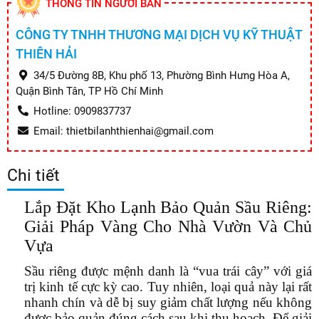
THÔNG TIN NGƯỜI BÁN
CÔNG TY TNHH THƯƠNG MẠI DỊCH VỤ KỸ THUẬT
THIÊN HẢI
34/5 Đường 8B, Khu phố 13, Phường Bình Hưng Hòa A,
Quận Bình Tân, TP Hồ Chí Minh
Hotline: 0909837737
Email: thietbilanhthienhai@gmail.com
Chi tiết
Lắp Đặt Kho Lạnh Bảo Quản Sầu Riêng:
Giải Pháp Vàng Cho Nhà Vườn Và Chủ
Vựa
Sầu riêng được mệnh danh là “vua trái cây” với giá
trị kinh tế cực kỳ cao. Tuy nhiên, loại quả này lại rất
nhanh chín và dễ bị suy giảm chất lượng nếu không
được bảo quản đúng cách sau khi thu hoạch. Để giải