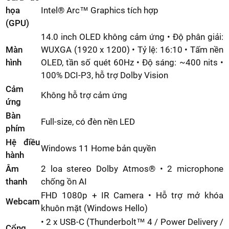
họa
Intel® Arc™ Graphics tích hợp
(GPU)
14.0 inch OLED không cảm ứng • Độ phân giải:
Màn
WUXGA (1920 x 1200) • Tỷ lệ: 16:10 • Tấm nền
hình
OLED, tần số quét 60Hz • Độ sáng: ~400 nits •
100% DCI-P3, hỗ trợ Dolby Vision
Cảm
Không hỗ trợ cảm ứng
ứng
Bàn
Full-size, có đèn nền LED
phím
Hệ điều
Windows 11 Home bản quyền
hành
Âm
2 loa stereo Dolby Atmos® • 2 microphone
thanh
chống ồn AI
FHD 1080p + IR Camera • Hỗ trợ mở khóa
Webcam
khuôn mặt (Windows Hello)
• 2 x USB-C (Thunderbolt™ 4 / Power Delivery /
Cổng