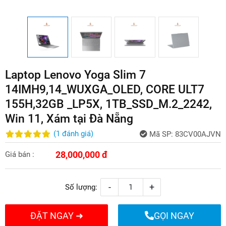
Laptop Lenovo Yoga Slim 7
14IMH9,14_WUXGA_OLED, CORE ULT7
155H,32GB _LP5X, 1TB_SSD_M.2_2242,
Win 11, Xám tại Đà Nẵng
(
1
đánh giá
)
Mã SP:
83CV00AJVN
28,000,000 đ
Giá bán :
-
+
Số lượng:
ĐẶT NGAY ➜
GỌI NGAY