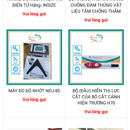
ĐIỆN TỬ Hãng- INSIZE
CHỐNG ĐÂM THỦNG VẬT
LIỆU TẤM CHỐNG THẤM
Vui lòng gọi
Vui lòng gọi
MÁY ĐO ĐỘ NHỚT NDJ-8S
BỘ (ĐẦU) HIỂN THỊ LỰC
CẮT CỦA BỘ CẮT CÁNH
Vui lòng gọi
HIỆN TRƯỜNG H70
Vui lòng gọi