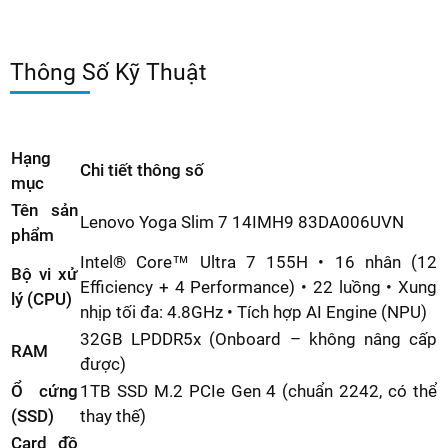
Thông Số Kỹ Thuật
Hạng
Chi tiết thông số
mục
Tên sản
Lenovo Yoga Slim 7 14IMH9 83DA006UVN
phẩm
Intel® Core™ Ultra 7 155H • 16 nhân (12
Bộ vi xử
Efficiency + 4 Performance) • 22 luồng • Xung
lý (CPU)
nhịp tối đa: 4.8GHz • Tích hợp AI Engine (NPU)
32GB LPDDR5x (Onboard – không nâng cấp
RAM
được)
Ổ cứng
1TB SSD M.2 PCIe Gen 4 (chuẩn 2242, có thể
(SSD)
thay thế)
Card đồ