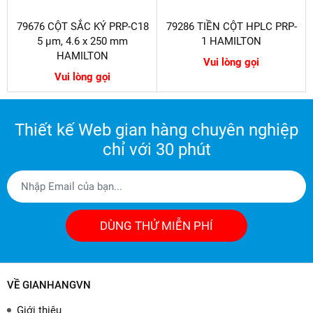
79676 CỘT SẮC KÝ PRP-C18
79286 TIỀN CỘT HPLC PRP-
5 µm, 4.6 x 250 mm
1 HAMILTON
HAMILTON
Vui lòng gọi
Vui lòng gọi
Thiết kế Web gian hàng chuyên nghiệp
chỉ với 30 phút
DÙNG THỬ MIỄN PHÍ
VỀ GIANHANGVN
Giới thiệu