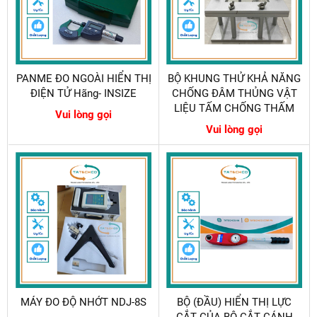
PANME ĐO NGOÀI HIỂN THỊ
BỘ KHUNG THỬ KHẢ NĂNG
ĐIỆN TỬ Hãng- INSIZE
CHỐNG ĐÂM THỦNG VẬT
LIỆU TẤM CHỐNG THẤM
Vui lòng gọi
Vui lòng gọi
MÁY ĐO ĐỘ NHỚT NDJ-8S
BỘ (ĐẦU) HIỂN THỊ LỰC
CẮT CỦA BỘ CẮT CÁNH