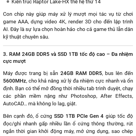
Kiến trúc Raptor Lake-HX thế hệ thứ 14
Con chip này giúp máy xử lý mượt mọi tác vụ từ chơi
game AAA, dựng video 4K, render 3D cho đến lập trình
AI. Đây là sự lựa chọn hoàn hảo cho cả game thủ lẫn dân
kỹ thuật chuyên sâu.
3. RAM 24GB DDR5 và SSD 1TB tốc độ cao – Đa nhiệm
cực mượt
Máy được trang bị sẵn
24GB RAM DDR5
, bus lên đến
5600MHz
, cho khả năng xử lý đa nhiệm cực nhanh và ổn
định. Bạn có thể mở đồng thời nhiều tab trình duyệt, chạy
các phần mềm nặng như Photoshop, After Effects,
AutoCAD… mà không lo lag, giật.
Bên cạnh đó, ổ cứng
SSD 1TB PCIe Gen 4
giúp tốc độ
đọc/ghi nhanh gấp nhiều lần ổ cứng thông thường, rút
ngắn thời gian khởi động máy, mở ứng dụng, sao chép