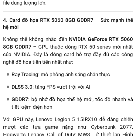
file dung lượng lớn.
4. Card đồ họa RTX 5060 8GB GDDR7 – Sức mạnh thế
hệ mới
Không thể không nhắc đến
NVIDIA GeForce RTX 5060
8GB GDDR7
– GPU thuộc dòng RTX 50 series mới nhất
của NVIDIA. Đây là dòng card hỗ trợ đầy đủ các công
nghệ đồ họa tiên tiến nhất như:
Ray Tracing
: mô phỏng ánh sáng chân thực
DLSS 3.0
: tăng FPS vượt trội với AI
GDDR7
: bộ nhớ đồ họa thế hệ mới, tốc độ nhanh và
tiết kiệm điện hơn
Với GPU này, Lenovo Legion 5 15IRX10 dễ dàng chiến
mượt các tựa game nặng như Cyberpunk 2077,
Hogwarts Legacy, Call of Duty: MW3… ở thiết lập High