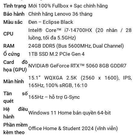
Tình trạng
Mới 100% Fullbox + Sạc chính hãng
Bảo hành
Chính hãng Lenovo 36 tháng
Màu sắc
Đen – Eclipse Black
Intel® Core™ i7-14700HX (20 nhân / 28
CPU
luồng, tối đa 5.5GHz)
RAM
24GB DDR5 (Bus 5600MHz, Dual Channel)
Ổ cứng
1TB SSD M.2 PCIe Gen 4
Card đồ
NVIDIA® GeForce RTX™ 5060 8GB GDDR7
họa (GPU)
15.1” WQXGA 2.5K (2560 x 1600), IPS,
Màn hình
165Hz, 100% sRGB, 16:10
Tần số
165Hz – hỗ trợ G-Sync
quét
Hệ điều
Windows 11 Home bản quyền 64-bit
hành
Phần mềm
Office Home & Student 2024 (vĩnh viễn)
kèm theo