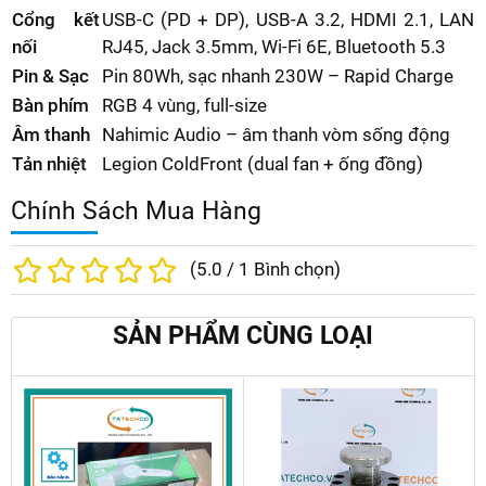
Cổng kết
USB-C (PD + DP), USB-A 3.2, HDMI 2.1, LAN
nối
RJ45, Jack 3.5mm, Wi-Fi 6E, Bluetooth 5.3
Pin & Sạc
Pin 80Wh, sạc nhanh 230W – Rapid Charge
Bàn phím
RGB 4 vùng, full-size
Âm thanh
Nahimic Audio – âm thanh vòm sống động
Tản nhiệt
Legion ColdFront (dual fan + ống đồng)
Chính Sách Mua Hàng
(
5.0
/
1
Bình chọn)
SẢN PHẨM CÙNG LOẠI