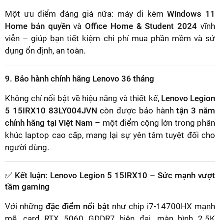
Một ưu điểm đáng giá nữa: máy đi kèm
Windows 11
Home bản quyền
và
Office Home & Student 2024
vĩnh
viễn – giúp bạn tiết kiệm chi phí mua phần mềm và sử
dụng ổn định, an toàn.
9. Bảo hành chính hãng Lenovo 36 tháng
Không chỉ nổi bật về hiệu năng và thiết kế,
Lenovo Legion
5 15IRX10 83LY004JVN
còn được bảo hành
tận 3 năm
chính hãng tại Việt Nam
– một điểm cộng lớn trong phân
khúc laptop cao cấp, mang lại sự yên tâm tuyệt đối cho
người dùng.
✅ Kết luận: Lenovo Legion 5 15IRX10 – Sức mạnh vượt
tầm gaming
Với những
đặc điểm nổi bật
như chip i7-14700HX mạnh
mẽ, card RTX 5060 GDDR7 hiện đại, màn hình 2.5K