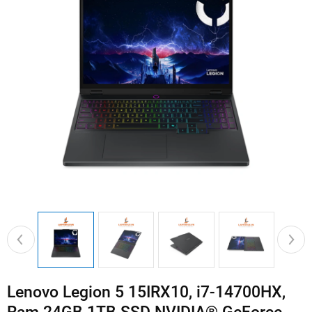
Lenovo Legion 5 15IRX10, i7-14700HX,
Ram 24GB 1TB SSD NVIDIA® GeForce