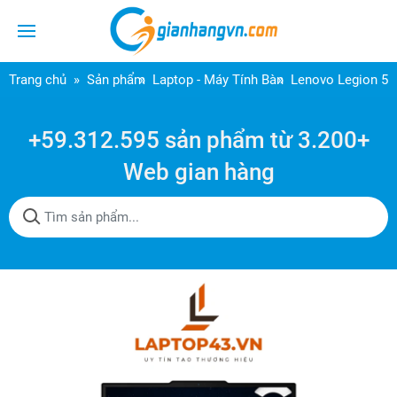
Trang chủ
Sản phẩm
Laptop - Máy Tính Bàn
Lenovo Legion 5 
+59.312.595 sản phẩm từ 3.200+
Web gian hàng