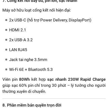
7. Cổng kết nối đầy đủ, pin lớn, sạc nhanh
Máy sở hữu loạt cổng kết nối hiện đại:
2x USB-C (hỗ trợ Power Delivery, DisplayPort)
HDMI 2.1
2x USB-A 3.2
LAN RJ45
Jack tai nghe 3.5mm
Wi-Fi 6E + Bluetooth 5.3
Viên pin
80Wh
kết hợp
sạc nhanh 230W Rapid Charge
giúp sạc 60% pin chỉ trong 30 phút – lý tưởng cho người
thường xuyên di chuyển.
8. Phần mềm bản quyền trọn đời