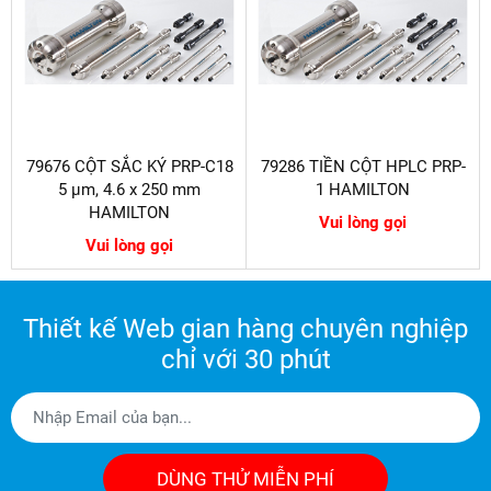
79676 CỘT SẮC KÝ PRP-C18
79286 TIỀN CỘT HPLC PRP-
5 µm, 4.6 x 250 mm
1 HAMILTON
HAMILTON
Vui lòng gọi
Vui lòng gọi
Thiết kế Web gian hàng chuyên nghiệp
chỉ với 30 phút
DÙNG THỬ MIỄN PHÍ