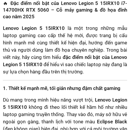
🔥 Đặc điểm nổi bật của Lenovo Legion 5 15IRX10 i7-
14700HX RTX 5060 – Cỗ máy gaming & đồ họa đỉnh
cao năm 2025
Lenovo Legion 5 15IRX10
là một trong những mẫu
laptop gaming cao cấp thế hệ mới, được trang bị cấu
hình mạnh mẽ cùng thiết kế hiện đại, hướng đến game
thủ và người dùng làm đồ họa chuyên nghiệp. Trong bài
viết này, hãy cùng tìm hiểu
đặc điểm nổi bật của Lenovo
Legion 5 15IRX10
để hiểu vì sao chiếc laptop này đang là
sự lựa chọn hàng đầu trên thị trường.
1. Thiết kế mạnh mẽ, tối giản nhưng đậm chất gaming
Dù mang trong mình hiệu năng vượt trội,
Lenovo Legion
5 15IRX10
không đi theo lối thiết kế hầm hố như nhiều
laptop gaming truyền thống. Thay vào đó, máy sở hữu vẻ
ngoài gọn gàng, thanh lịch với tone màu
Eclipse Black
(đen không gian) hiện đại, phù hợp với cả môi trường văn