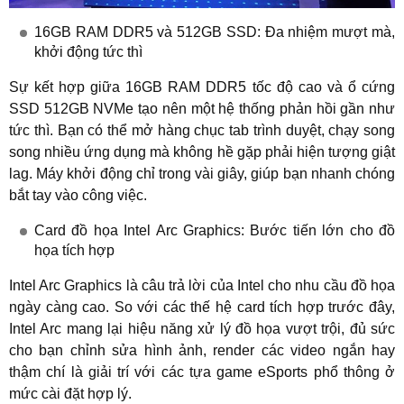
16GB RAM DDR5 và 512GB SSD: Đa nhiệm mượt mà,
khởi động tức thì
Sự kết hợp giữa 16GB RAM DDR5 tốc độ cao và ổ cứng
SSD 512GB NVMe tạo nên một hệ thống phản hồi gần như
tức thì. Bạn có thể mở hàng chục tab trình duyệt, chạy song
song nhiều ứng dụng mà không hề gặp phải hiện tượng giật
lag. Máy khởi động chỉ trong vài giây, giúp bạn nhanh chóng
bắt tay vào công việc.
Card đồ họa Intel Arc Graphics: Bước tiến lớn cho đồ
họa tích hợp
Intel Arc Graphics là câu trả lời của Intel cho nhu cầu đồ họa
ngày càng cao. So với các thế hệ card tích hợp trước đây,
Intel Arc mang lại hiệu năng xử lý đồ họa vượt trội, đủ sức
cho bạn chỉnh sửa hình ảnh, render các video ngắn hay
thậm chí là giải trí với các tựa game eSports phổ thông ở
mức cài đặt hợp lý.