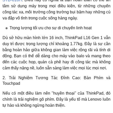
tâm sử dụng máy trong mọi điều kiện, từ những chuyến
công tác xa, môi trường công trường bụi bặm hay những cú
va đập vô tình trong cuộc sống hàng ngày.
Trọng lượng tối ưu cho sự di chuyển linh hoạt
Dù sở hữu màn
hình lớn 16 inch,
ThinkPad L16 Gen 1 vẫn
duy trì được
trọng lượng chỉ khoảng 1.77kg
. Đây là sự cân
bằng hoàn hảo giữa không gian làm việc rộng rãi và tính di
động. Bạn có thể dễ dàng cho máy vào balo và mang theo
đến các cuộc họp, quán cà phê hay đi công tác mà không
cảm thấy nặng nề, luôn sẵn sàng làm việc mọi lúc mọi nơi.
2. Trải Nghiệm Tương Tác Đỉnh Cao: Bàn Phím và
Touchpad
Nếu có một điều làm nên "huyền thoại" của ThinkPad, đó
chính là trải nghiệm gõ phím. Đây là yếu tố mà Lenovo luôn
tự hào và không ngừng hoàn thiện.