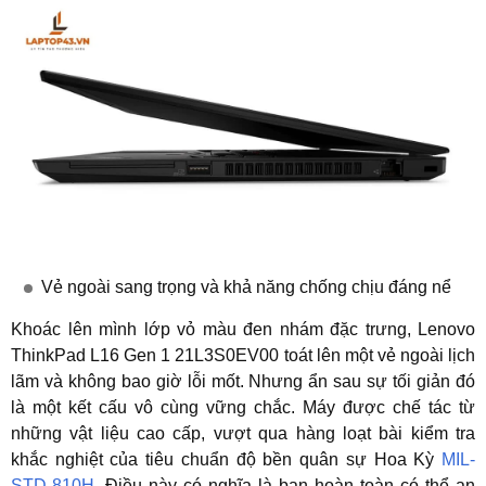
Vẻ ngoài sang trọng và khả năng chống chịu đáng nể
Khoác lên mình lớp vỏ màu đen nhám đặc trưng,
Lenovo
ThinkPad L16 Gen 1 21L3S0EV00
toát lên một vẻ ngoài lịch
lãm và không bao giờ lỗi mốt. Nhưng ẩn sau sự tối giản đó
là một kết cấu vô cùng vững chắc. Máy được chế tác từ
những vật liệu cao cấp, vượt qua hàng loạt bài kiểm tra
khắc nghiệt của tiêu chuẩn độ bền quân sự Hoa Kỳ
MIL-
STD-810H
. Điều này có nghĩa là bạn hoàn toàn có thể an