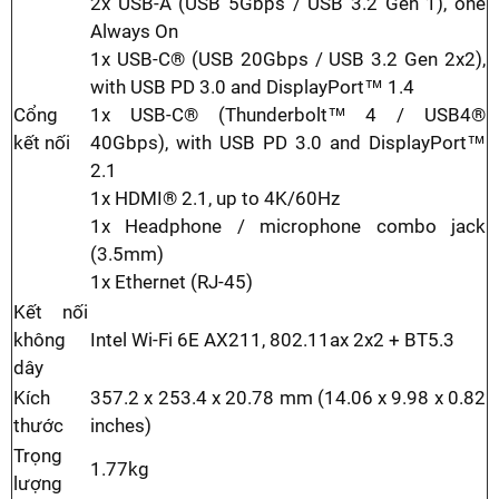
2x USB-A (USB 5Gbps / USB 3.2 Gen 1), one
Always On
1x USB-C® (USB 20Gbps / USB 3.2 Gen 2x2),
with USB PD 3.0 and DisplayPort™ 1.4
Cổng
1x USB-C® (Thunderbolt™ 4 / USB4®
kết nối
40Gbps), with USB PD 3.0 and DisplayPort™
2.1
1x HDMI® 2.1, up to 4K/60Hz
1x Headphone / microphone combo jack
(3.5mm)
1x Ethernet (RJ-45)
Kết nối
không
Intel Wi-Fi 6E AX211, 802.11ax 2x2 + BT5.3
dây
Kích
357.2 x 253.4 x 20.78 mm (14.06 x 9.98 x 0.82
thước
inches)
Trọng
1.77kg
lượng