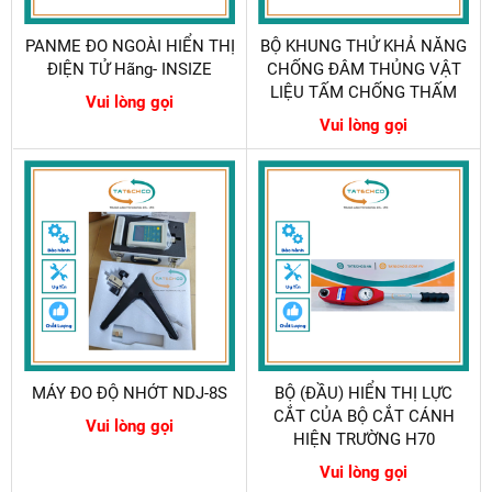
PANME ĐO NGOÀI HIỂN THỊ
BỘ KHUNG THỬ KHẢ NĂNG
ĐIỆN TỬ Hãng- INSIZE
CHỐNG ĐÂM THỦNG VẬT
LIỆU TẤM CHỐNG THẤM
Vui lòng gọi
Vui lòng gọi
MÁY ĐO ĐỘ NHỚT NDJ-8S
BỘ (ĐẦU) HIỂN THỊ LỰC
CẮT CỦA BỘ CẮT CÁNH
Vui lòng gọi
HIỆN TRƯỜNG H70
Vui lòng gọi