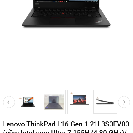
Lenovo ThinkPad L16 Gen 1 21L3S0EV00
(gồm Intel core Ultra 7 155H (4.80 GHz)/