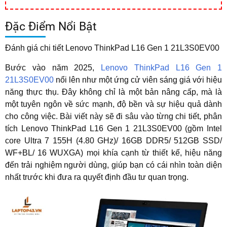
Đặc Điểm Nổi Bật
Đánh giá chi tiết
Lenovo ThinkPad L16 Gen 1 21L3S0EV00
Bước vào năm 2025,
Lenovo ThinkPad L16 Gen 1
21L3S0EV00
nổi lên như một ứng cử viên sáng giá với hiệu
năng thực thụ. Đây không chỉ là một bản nâng cấp, mà là
một tuyên ngôn về sức mạnh, độ bền và sự hiệu quả dành
cho công việc. Bài viết này sẽ đi sâu vào từng chi tiết, phân
tích
Lenovo ThinkPad L16 Gen 1 21L3S0EV00 (gồm Intel
core Ultra 7 155H (4.80 GHz)/ 16GB DDR5/ 512GB SSD/
WF+BL/ 16 WUXGA)
mọi khía cạnh từ thiết kế, hiệu năng
đến trải nghiệm người dùng, giúp bạn có cái nhìn toàn diện
nhất trước khi đưa ra quyết định đầu tư quan trọng.