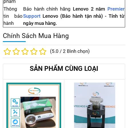
phẩm
Thông
Bảo hành chính hãng
Lenovo 2 năm
Premier
tin bảo
Support
Lenovo (Bảo hành tận nhà) - Tính từ
hành
ngày mua hàng.
Chính Sách Mua Hàng
(
5.0
/
2
Bình chọn)
SẢN PHẨM CÙNG LOẠI