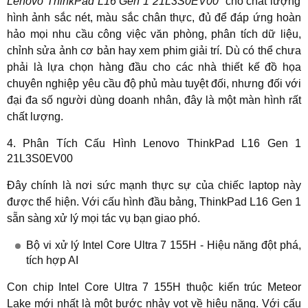
Lenovo ThinkPad L16 Gen 1 21L3S0EV00
cho chất lượng
hình ảnh sắc nét, màu sắc chân thực, đủ để đáp ứng hoàn
hảo mọi nhu cầu công việc văn phòng, phân tích dữ liệu,
chỉnh sửa ảnh cơ bản hay xem phim giải trí. Dù có thể chưa
phải là lựa chọn hàng đầu cho các nhà thiết kế đồ họa
chuyên nghiệp yêu cầu độ phủ màu tuyệt đối, nhưng đối với
đại đa số người dùng doanh nhân, đây là một màn hình rất
chất lượng.
4. Phân Tích Cấu Hình Lenovo ThinkPad L16 Gen 1
21L3S0EV00
Đây chính là nơi sức mạnh thực sự của chiếc laptop này
được thể hiện. Với cấu hình đầu bảng, ThinkPad L16 Gen 1
sẵn sàng xử lý mọi tác vụ bạn giao phó.
Bộ vi xử lý Intel Core Ultra 7 155H - Hiệu năng đột phá,
tích hợp AI
Con chip Intel Core Ultra 7 155H thuộc kiến trúc Meteor
Lake mới nhất là một bước nhảy vọt về hiệu năng. Với cấu