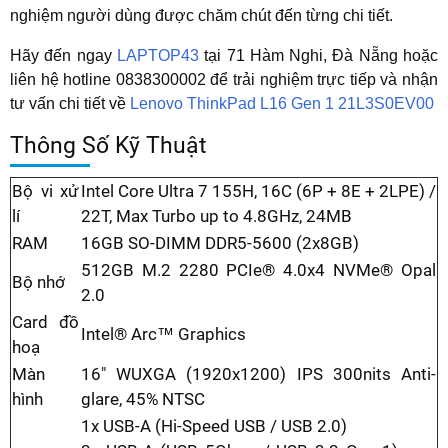
nghiệm người dùng được chăm chút đến từng chi tiết.
Hãy đến ngay
LAPTOP43
tại 71 Hàm Nghi, Đà Nẵng hoặc
liên hệ hotline
0838300002
để trải nghiệm trực tiếp và nhận
tư vấn chi tiết về
Lenovo ThinkPad L16 Gen 1 21L3S0EV00
Thông Số Kỹ Thuật
Bộ vi xử
Intel Core Ultra 7 155H, 16C (6P + 8E + 2LPE) /
lí
22T, Max Turbo up to 4.8GHz, 24MB
RAM
16GB SO-DIMM DDR5-5600 (2x8GB)
512GB M.2 2280 PCIe® 4.0x4 NVMe® Opal
Bộ nhớ
2.0
Card đồ
Intel® Arc™ Graphics
hoạ
Màn
16" WUXGA (1920x1200) IPS 300nits Anti-
hình
glare, 45% NTSC
1x USB-A (Hi-Speed USB / USB 2.0)