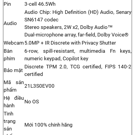
Pin
3-cell 46.5Wh
Audio Chip: High Definition (HD) Audio, Senary
SN6147 codec
Audio
Stereo speakers, 2W x2, Dolby Audio™
Dual-microphone array, far-field, Dolby Voice®
Webcam
5.0MP + IR Discrete with Privacy Shutter
Bàn
6-row, spill-resistant, multimedia Fn keys,
phím
numeric keypad, Copilot key
Discrete TPM 2.0, TCG certified, FIPS 140-2
Bảo mật
certified
Mã sản
21L3S0EV00
phẩm
Hệ điều
No OS
hành
Tình
trạng
Mới 100% chính hãng
sản