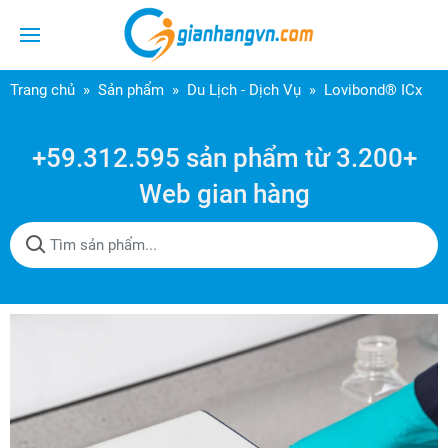
Trang chủ
Sản phẩm
Du Lịch - Dịch Vụ
Lovibond® ICx
+59.312.595 sản phẩm từ 3.200+
Web gian hàng