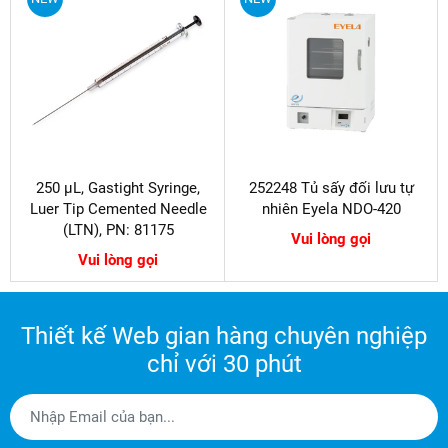
250 µL, Gastight Syringe,
252248 Tủ sấy đối lưu tự
Luer Tip Cemented Needle
nhiên Eyela NDO-420
(LTN), PN: 81175
Vui lòng gọi
Vui lòng gọi
Thiết kế Web gian hàng chuyên nghiệp
chỉ với 30 phút