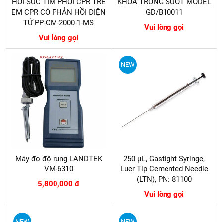
HỒI SỨC TIM PHỔI CPR TRẺ
KHOA TRONG SUỐT MODEL
EM CPR CÓ PHẢN HỒI ĐIỆN
GD/B10011
TỬ PP-CM-2000-1-MS
Vui lòng gọi
Vui lòng gọi
NEW
Máy đo độ rung LANDTEK
250 µL, Gastight Syringe,
VM-6310
Luer Tip Cemented Needle
(LTN), PN: 81100
5,800,000 đ
Vui lòng gọi
NEW
NEW