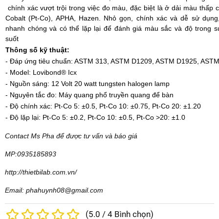
chính xác vượt trội trong việc đo màu, đặc biệt là ở dải màu thấp
Cobalt (Pt-Co), APHA, Hazen. Nhỏ gọn, chính xác và dễ sử dụng
nhanh chóng và có thể lặp lại để đánh giá màu sắc và độ trong su
suốt
Thông số kỹ thuật:
- Đáp ứng tiêu chuẩn: ASTM 313, ASTM D1209, ASTM D1925, ASTM
- Model: Lovibond® Icx
- Nguồn sáng: 12 Volt 20 watt tungsten halogen lamp
- Nguyên tắc đo: Máy quang phổ truyền quang để bàn
- Độ chính xác: Pt-Co 5: ±0.5, Pt-Co 10: ±0.75, Pt-Co 20: ±1.20
- Độ lặp lại: Pt-Co 5: ±0.2, Pt-Co 10: ±0.5, Pt-Co >20: ±1.0
Contact Ms Pha để được tư vấn và báo giá
MP:0935185893
http://thietbilab.com.vn/
Email: phahuynh08@gmail.com
(
5.0
/
4
Bình chọn)