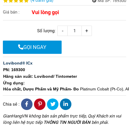
(
4
đánh giá
)
Mã SP:
169300
Vui lòng gọi
Giá bán :
-
+
Số lượng:
GỌI NGAY
Lovibond® ICx
PN: 169300
Hãng sản xuất: Lovibond/ Tintometer
Ứng dụng:
Hóa chất, Dược Phẩm và Mỹ Phẩm- Đo
Platinum Cobalt (Pt-Co), 
Chia sẻ :
GianHangVN không bán sản phẩm trực tiếp, Quý Khách xin vui
lòng liên hệ trực tiếp
THÔNG TIN NGƯỜI BÁN
bên phải.