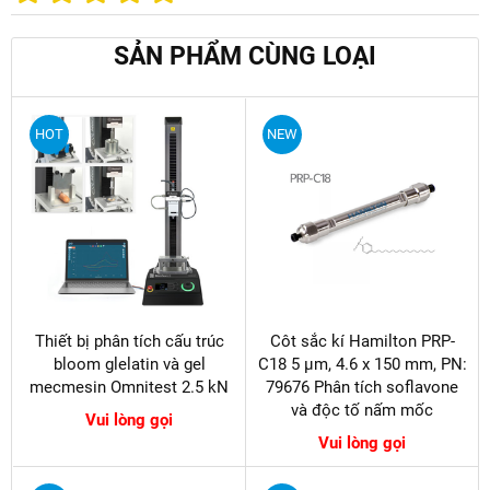
SẢN PHẨM CÙNG LOẠI
HOT
NEW
Thiết bị phân tích cấu trúc
Côt sắc kí Hamilton PRP-
bloom glelatin và gel
C18 5 µm, 4.6 x 150 mm, PN:
mecmesin Omnitest 2.5 kN
79676 Phân tích soflavone
và độc tố nấm mốc
Vui lòng gọi
Vui lòng gọi