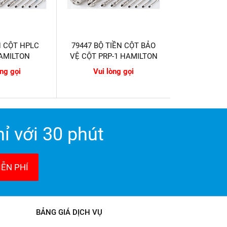
N CỘT HPLC
79447 BỘ TIỀN CỘT BẢO
HAMILTON
VỆ CỘT PRP-1 HAMILTON
òng gọi
Vui lòng gọi
ỉ với 30 phút
ỄN PHÍ
BẢNG GIÁ DỊCH VỤ