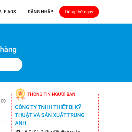
GLE ADS
ĐĂNG NHẬP
Dùng thử ngay
 hàng
THÔNG TIN NGƯỜI BÁN
100
CÔNG TY TNHH THIẾT BỊ KỸ
THUẬT VÀ SẢN XUẤT TRUNG
ANH