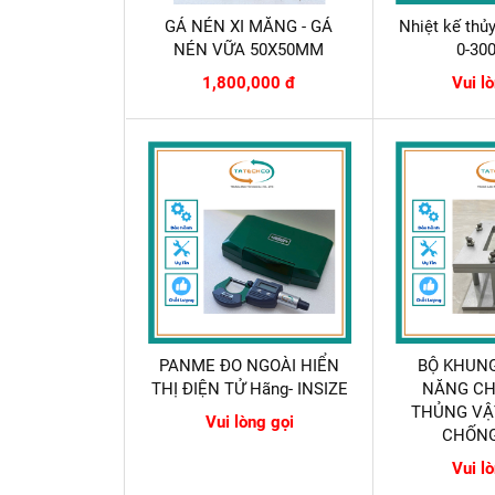
GÁ NÉN XI MĂNG - GÁ
Nhiệt kế thủ
NÉN VỮA 50X50MM
0-30
1,800,000 đ
Vui l
PANME ĐO NGOÀI HIỂN
BỘ KHUN
THỊ ĐIỆN TỬ Hãng- INSIZE
NĂNG C
THỦNG VẬ
Vui lòng gọi
CHỐN
Vui l