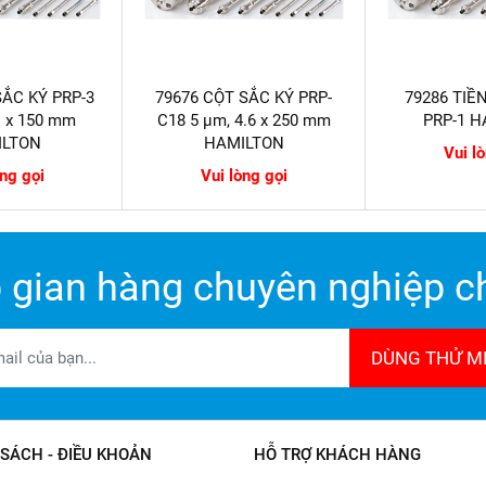
SẮC KÝ PRP-3
79676 CỘT SẮC KÝ PRP-
79286 TIỀ
1 x 150 mm
C18 5 µm, 4.6 x 250 mm
PRP-1 
ILTON
HAMILTON
Vui l
òng gọi
Vui lòng gọi
 gian hàng chuyên nghiệp ch
DÙNG THỬ MI
SÁCH - ĐIỀU KHOẢN
HỖ TRỢ KHÁCH HÀNG