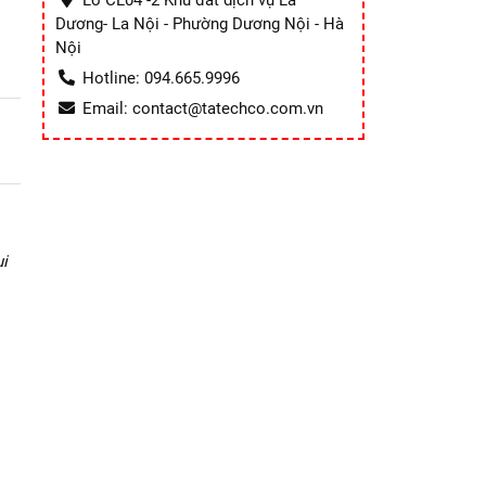
Lô CL04 -2 Khu đất dịch vụ La
Dương- La Nội - Phường Dương Nội - Hà
Nội
Hotline: 094.665.9996
Email: contact@tatechco.com.vn
i