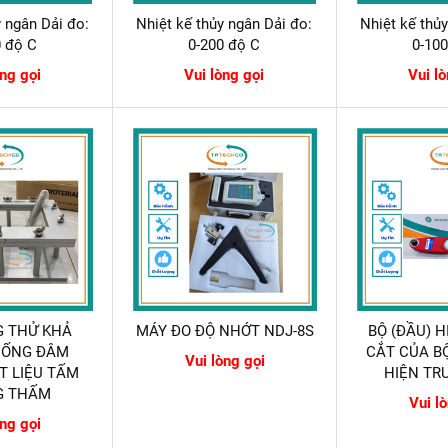
y ngân Dải đo:
Nhiệt kế thủy ngân Dải đo:
Nhiệt kế thủ
0 độ C
0-200 độ C
0-10
òng gọi
Vui lòng gọi
Vui l
G THỬ KHẢ
MÁY ĐO ĐỘ NHỚT NDJ-8S
BỘ (ĐẦU) H
HỐNG ĐÂM
CẮT CỦA B
Vui lòng gọi
T LIỆU TẤM
HIỆN TR
G THẤM
Vui l
òng gọi