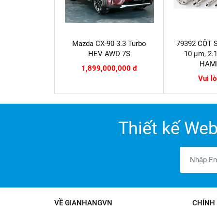
Mazda CX-90 3.3 Turbo
79392 CỘT 
HEV AWD 7S
10 µm, 2.
HAM
1,899,000,000 đ
Vui l
Thiết kế Web
VỀ GIANHANGVN
CHÍNH 