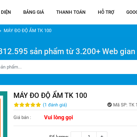
 DIỆN
BẢNG GIÁ
THANH TOÁN
HỖ TRỢ
GOO
MÁY ĐO ĐỘ ẨM TK 100
312.595 sản phẩm từ 3.200+ Web gian
MÁY ĐO ĐỘ ẨM TK 100
(
1
đánh giá
)
Mã SP:
TK 
Vui lòng gọi
Giá bán :
-
+