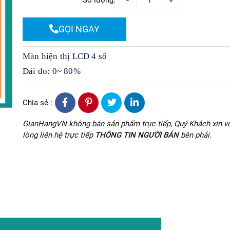
Số lượng:
GỌI NGAY
Màn hiện thị LCD 4 số
Dải đo: 0~ 80%
Chia sẻ :
GianHangVN không bán sản phẩm trực tiếp, Quý Khách xin vu
lòng liên hệ trực tiếp
THÔNG TIN NGƯỜI BÁN
bên phải.