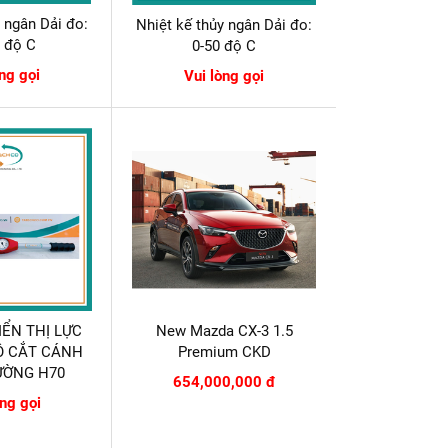
y ngân Dải đo:
Nhiệt kế thủy ngân Dải đo:
0 độ C
0-50 độ C
òng gọi
Vui lòng gọi
IỂN THỊ LỰC
New Mazda CX-3 1.5
Ộ CẮT CÁNH
Premium CKD
ƯỜNG H70
654,000,000 đ
òng gọi