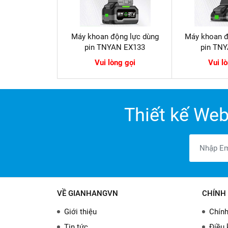
Máy khoan động lực dùng
Máy khoan đ
pin TNYAN EX133
pin TN
Vui lòng gọi
Vui l
Thiết kế Web
VỀ GIANHANGVN
CHÍNH 
Giới thiệu
Chính
Tin tức
Điều 