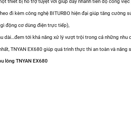
t thiết bị hỗ trợ tuyệt vời giúp đẩy nhanh tiến độ công việ
 theo đi kèm công nghệ BITURBO hiện đại giúp tăng cường 
gì động cơ dùng điện trực tiếp),
lâu dài…đem tới khả năng xử lý vượt trội trong cả những nhu
nhất, TNYAN EX680 giúp quá trình thực thi an toàn và năng 
 bu lông TNYAN EX680