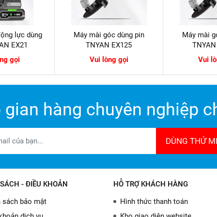
ộng lực dùng
Máy mài góc dùng pin
Máy mài g
YAN EX21
TNYAN EX125
TNYAN
òng gọi
Vui lòng gọi
Vui l
 gian hàng chuyên nghiệp ch
DÙNG THỬ MI
SÁCH - ĐIỀU KHOẢN
HỖ TRỢ KHÁCH HÀNG
 sách bảo mật
Hình thức thanh toán
khoản dịch vụ
Kho giao diện website