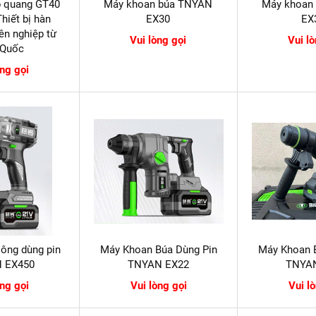
p quang GT40
Máy khoan búa TNYAN
Máy khoan
hiết bị hàn
EX30
EX
ên nghiệp từ
Vui lòng gọi
Vui l
 Quốc
òng gọi
lông dùng pin
Máy Khoan Búa Dùng Pin
Máy Khoan 
 EX450
TNYAN EX22
TNYA
òng gọi
Vui lòng gọi
Vui l