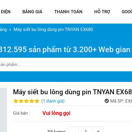
 DIỆN
BẢNG GIÁ
THANH TOÁN
HỖ TRỢ
GOO
Bảng
Máy siết bu lông dùng pin TNYAN EX680
312.595 sản phẩm từ 3.200+ Web gian
Máy siết bu lông dùng pin TNYAN EX6
(
1
đánh giá
)
Mã SP:
EX
Vui lòng gọi
Giá bán :
-
+