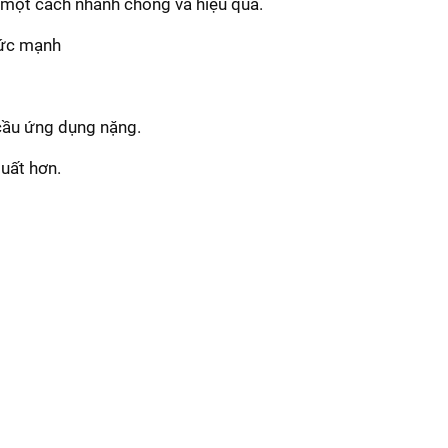
c một cách nhanh chóng và hiệu quả.
sức mạnh
 cầu ứng dụng nặng.
suất hơn.