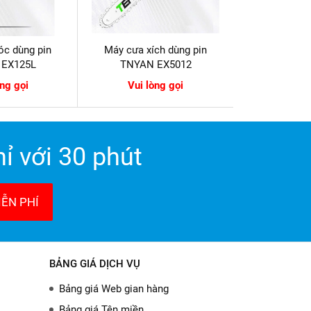
óc dùng pin
Máy cưa xích dùng pin
 EX125L
TNYAN EX5012
òng gọi
Vui lòng gọi
ỉ với 30 phút
ỄN PHÍ
BẢNG GIÁ DỊCH VỤ
Bảng giá Web gian hàng
Bảng giá Tên miền