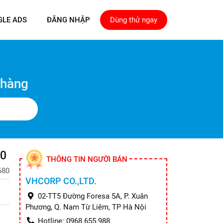
GLE ADS
ĐĂNG NHẬP
Dùng thử ngay
 hàng
80
THÔNG TIN NGƯỜI BÁN
680
VHCORP CO.,LTD.
02-TT5 Đường Foresa 5A, P. Xuân
Phương, Q. Nam Từ Liêm, TP Hà Nội
Hotline: 0968.655.988