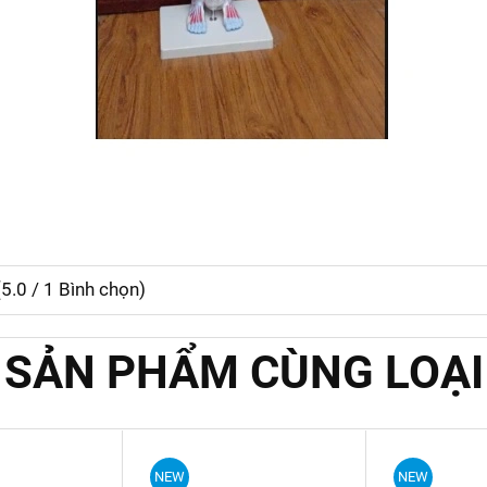
(
5.0
/
1
Bình chọn)
SẢN PHẨM CÙNG LOẠI
NEW
NEW