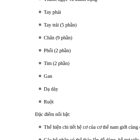
Tay phải
Tay trái (5 phần)
Chân (9 phần)
Phổi (2 phần)
Tim (2 phần)
Gan
Dạ dày
Ruột
Đặc điểm nổi bật:
Thể hiện chi tiết
hệ cơ của cơ thể nam giới
cùng
Các bộ phận có thể tháo lắp dễ dàng, hỗ trợ việc