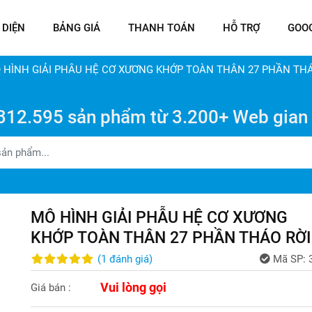
 DIỆN
BẢNG GIÁ
THANH TOÁN
HỖ TRỢ
GOO
 HÌNH GIẢI PHẪU HỆ CƠ XƯƠNG KHỚP TOÀN THÂN 27 PHẦN THÁ
312.595 sản phẩm từ 3.200+ Web gian
MÔ HÌNH GIẢI PHẪU HỆ CƠ XƯƠNG
KHỚP TOÀN THÂN 27 PHẦN THÁO RỜI
(
1
đánh giá
)
Mã SP:
Vui lòng gọi
Giá bán :