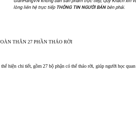
GianHangVN không bán sản phẩm trực tiếp, Quý Khách xin vu
lòng liên hệ trực tiếp
THÔNG TIN NGƯỜI BÁN
bên phải.
TOÀN THÂN 27 PHẦN THÁO RỜI
thể hiện chi tiết, gồm
27 bộ phận có thể tháo rời
, giúp người học quan 