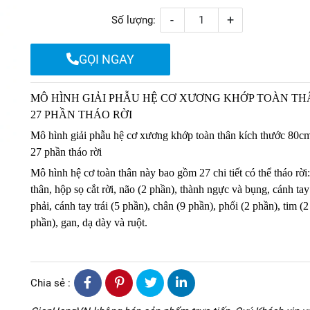
-
+
Số lượng:
GỌI NGAY
MÔ HÌNH GIẢI PHẪU HỆ CƠ XƯƠNG KHỚP TOÀN TH
27 PHẦN THÁO RỜI
Mô hình giải phẫu hệ cơ xương khớp toàn thân kích thước 80c
27 phần tháo rời
Mô hình hệ cơ toàn thân
này bao gồm 27 chi tiết có thể tháo rời:
thân, hộp sọ cắt rời, não (2 phần), thành ngực và bụng, cánh tay
phải, cánh tay trái (5 phần), chân (9 phần), phổi (2 phần), tim (2
phần), gan, dạ dày và ruột.
Chia sẻ :