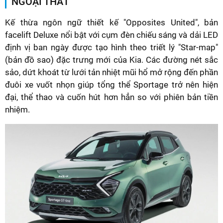
NGOẠI THẤT
Kế thừa ngôn ngữ thiết kế "Opposites United", bản
facelift Deluxe nổi bật với cụm đèn chiếu sáng và dải LED
định vị ban ngày được tạo hình theo triết lý "Star-map"
(bản đồ sao) đặc trưng mới của Kia. Các đường nét sắc
sảo, dứt khoát từ lưới tản nhiệt mũi hổ mở rộng đến phần
đuôi xe vuốt nhọn giúp tổng thể Sportage trở nên hiện
đại, thể thao và cuốn hút hơn hẳn so với phiên bản tiền
nhiệm.