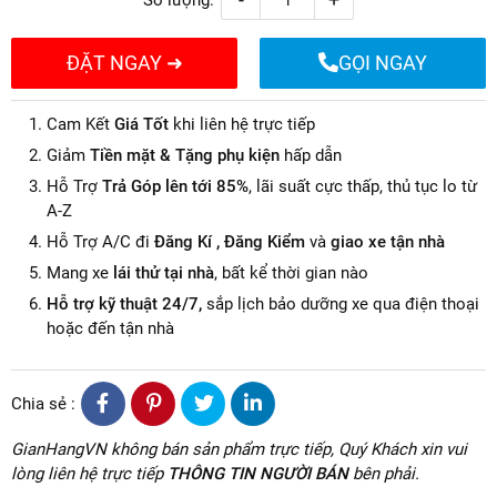
ĐẶT NGAY ➜
GỌI NGAY
Cam Kết
Giá Tốt
khi liên hệ trực tiếp
Giảm
Tiền mặt & Tặng phụ kiện
hấp dẫn
Hỗ Trợ
Trả Góp lên tới 85%
, lãi suất cực thấp, thủ tục lo từ
A-Z
Hỗ Trợ A/C đi
Đăng Kí , Đăng Kiểm
và
giao xe tận nhà
Mang xe
lái thử tại nhà
, bất kể thời gian nào
Hỗ trợ kỹ thuật 24/7,
sắp lịch bảo dưỡng xe qua điện thoại
hoặc đến tận nhà
Chia sẻ :
GianHangVN không bán sản phẩm trực tiếp, Quý Khách xin vui
lòng liên hệ trực tiếp
THÔNG TIN NGƯỜI BÁN
bên phải.