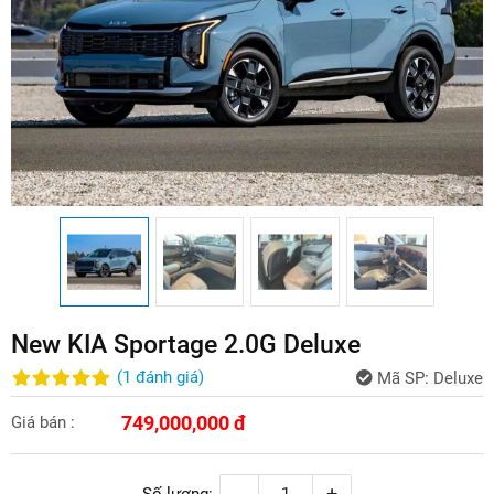
New KIA Sportage 2.0G Deluxe
(
1
đánh giá
)
Mã SP:
Deluxe
749,000,000 đ
Giá bán :
-
+
Số lượng: