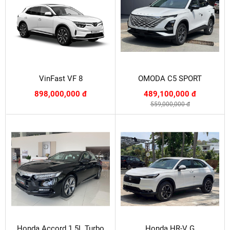
VinFast VF 8
OMODA C5 SPORT
898,000,000 đ
489,100,000 đ
559,000,000 đ
Honda Accord 1.5L Turbo
Honda HR-V G