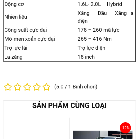
Động cơ
1.6L- 2.0L – Hybrid
Xăng – Dầu – Xăng lai
Nhiên liệu
điện
Công suất cực đại
178 – 260 mã lực
Mô-men xoắn cực đại
265 – 416 Nm
Trợ lực lái
Trợ lực điện
La-zăng
18 inch
(
5.0
/
1
Bình chọn)
SẢN PHẨM CÙNG LOẠI
-12%