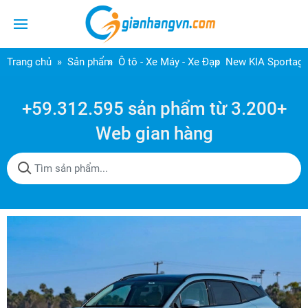
Trang chủ
Sản phẩm
Ô tô - Xe Máy - Xe Đạp
New KIA Sportage
+59.312.595 sản phẩm từ 3.200+
Web gian hàng