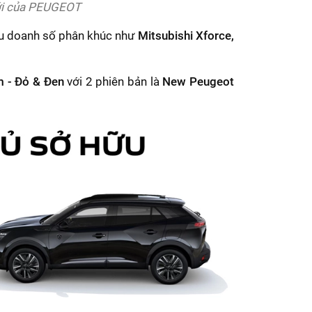
ới của PEUGEOT
ầu doanh số phân khúc như
Mitsubishi Xforce,
m - Đỏ & Đen
với 2 phiên bản là
New Peugeot