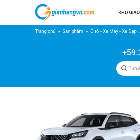
KHO GIAO
Trang chủ
Sản phẩm
Ô tô - Xe Máy - Xe Đạp
+59.