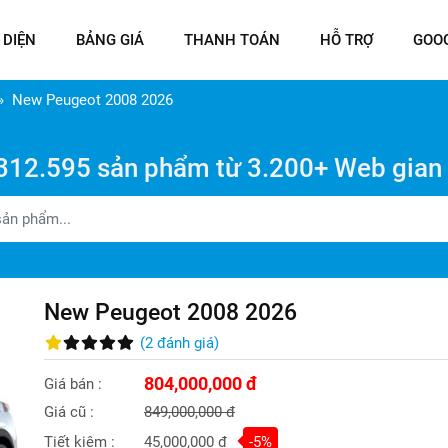
 DIỆN
BẢNG GIÁ
THANH TOÁN
HỖ TRỢ
GOO
New Peugeot 2008 2026
312.595 sản phẩm từ 3.200+ Web gian
New Peugeot 2008 2026
(
2
đánh giá
)
804,000,000 đ
Giá bán :
Giá cũ :
849,000,000 đ
Tiết kiệm :
45,000,000 đ
-5%