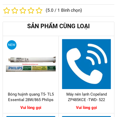
(
5.0
/
1
Bình chọn)
SẢN PHẨM CÙNG LOẠI
NEW
Bóng huỳnh quang T5- TL5
Máy nén lạnh Copeland
Essential 28W/865 Philips
ZP485KCE -TWD- 522
Vui lòng gọi
Vui lòng gọi