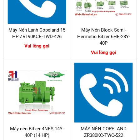
Máy Nén Lạnh Copeland 15
Máy Nén Block Semi-
HP ZR190KCE-TWD-426
Hermetic Bitzer 6HE-28Y-
40P
Vui lòng gọi
Vui lòng gọi
Máy nén Bitzer 4NES-14Y-
MÁY NÉN COPELAND
40P (14 HP)
ZR380KC-TWC-522