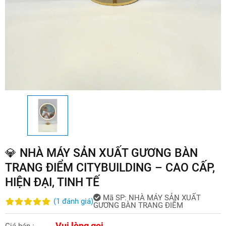
💎 NHÀ MÁY SẢN XUẤT GƯƠNG BÀN
TRANG ĐIỂM CITYBUILDING – CAO CẤP,
HIỆN ĐẠI, TINH TẾ
Mã SP:
NHÀ MÁY SẢN XUẤT
(
1
đánh giá
)
GƯƠNG BÀN TRANG ĐIỂM
Vui lòng gọi
Giá bán :