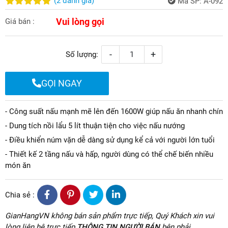
(
2
đánh giá
)
Mã SP:
A-092
Vui lòng gọi
Giá bán :
-
+
Số lượng:
GỌI NGAY
- Công suất nấu mạnh mẽ lên đến 1600W giúp nấu ăn nhanh chín
- Dung tích nồi lẩu 5 lít thuận tiện cho việc nấu nướng
- Điều khiển núm vặn dễ dàng sử dụng kể cả với người lớn tuổi
- Thiết kế 2 tầng nấu và hấp, người dùng có thể chế biến nhiều
món ăn
Chia sẻ :
GianHangVN không bán sản phẩm trực tiếp, Quý Khách xin vui
lòng liên hệ trực tiếp
THÔNG TIN NGƯỜI BÁN
bên phải.