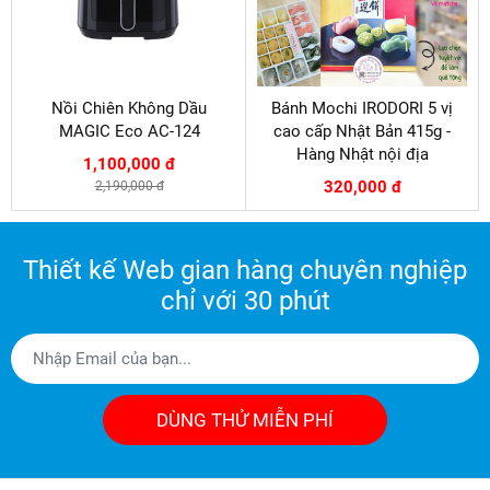
Nồi Chiên Không Dầu
Bánh Mochi IRODORI 5 vị
MAGIC Eco AC-124
cao cấp Nhật Bản 415g -
Hàng Nhật nội địa
1,100,000 đ
320,000 đ
2,190,000 đ
Thiết kế Web gian hàng chuyên nghiệp
chỉ với 30 phút
DÙNG THỬ MIỄN PHÍ