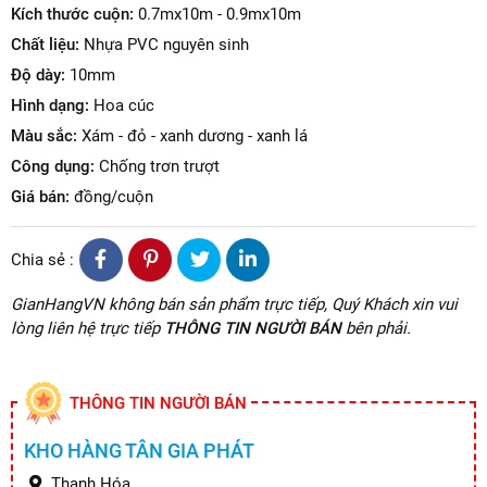
Kích thước cuộn:
0.7mx10m - 0.9mx10m
Chất liệu:
Nhựa PVC nguyên sinh
Độ dày:
10mm
Hình dạng:
Hoa cúc
Màu sắc:
Xám - đỏ - xanh dương - xanh lá
Công dụng:
Chống trơn trượt
Giá bán:
đồng/cuộn
Chia sẻ :
GianHangVN không bán sản phẩm trực tiếp, Quý Khách xin vui
lòng liên hệ trực tiếp
THÔNG TIN NGƯỜI BÁN
bên phải.
THÔNG TIN NGƯỜI BÁN
KHO HÀNG TÂN GIA PHÁT
Thanh Hóa