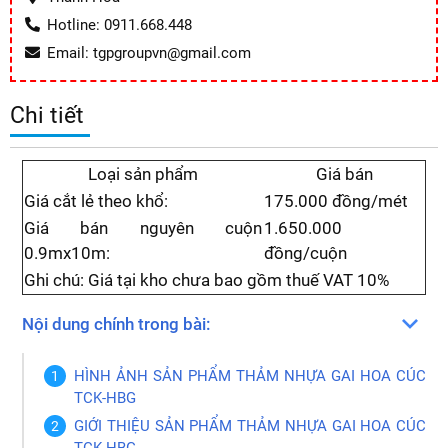
Hotline: 0911.668.448
Email: tgpgroupvn@gmail.com
Chi tiết
Loại sản phẩm
Giá bán
Giá cắt lẻ theo khổ:
175.000 đồng/mét
Giá bán nguyên cuộn
1.650.000
0.9mx10m:
đồng/cuộn
Ghi chú: Giá tại kho chưa bao gồm thuế VAT 10%
Nội dung chính trong bài:
HÌNH ẢNH SẢN PHẨM THẢM NHỰA GAI HOA CÚC
TCK-HBG
GIỚI THIỆU SẢN PHẨM THẢM NHỰA GAI HOA CÚC
TCK-HBG