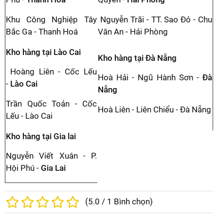
Khu Công Nghiệp Tây
Nguyễn Trãi - TT. Sao Đỏ - Chu
Bắc Ga - Thanh Hoá
Văn An - Hải Phòng
Kho hàng tại Lào Cai
Kho hàng tại Đà Nẵng
Hoàng Liên - Cốc Lếu
Hoà Hải - Ngũ Hành Sơn -
Đà
-
Lào Cai
Nẵng
Trần Quốc Toản - Cốc
Hoà Liên - Liên Chiểu - Đà Nẵng
Lếu - Lào Cai
Kho hàng tại Gia lai
Nguyễn Viết Xuân - P.
Hội Phú -
Gia Lai
(
5.0
/
1
Bình chọn)