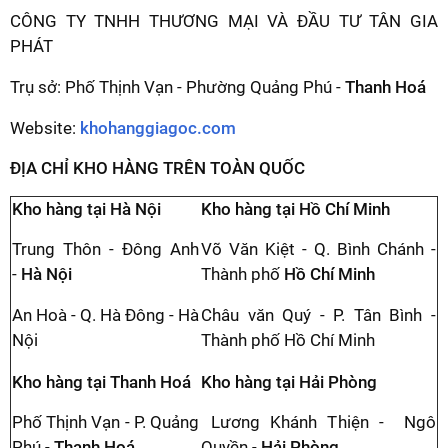
CÔNG TY TNHH THƯƠNG MẠI VÀ ĐẦU TƯ TÂN GIA
PHÁT
Trụ sở: Phố Thịnh Vạn - Phường Quảng Phú -
Thanh Hoá
Website:
khohanggiagoc.com
ĐỊA CHỈ KHO HÀNG TRÊN TOÀN QUỐC
Kho hàng tại Hà Nội
Kho hàng tại Hồ Chí Minh
Trung Thôn - Đông Anh
Võ Văn Kiệt - Q. Bình Chánh -
-
Hà Nội
Thành phố
Hồ Chí Minh
An Hoà - Q. Hà Đông - Hà
Châu văn Quý - P. Tân Bình -
Nội
Thành phố Hồ Chí Minh
Kho hàng tại Thanh Hoá
Kho hàng tại Hải Phòng
Phố Thịnh Vạn - P. Quảng
Lương Khánh Thiện - Ngô
Phú -
Thanh Hoá
Quyền -
Hải Phòng