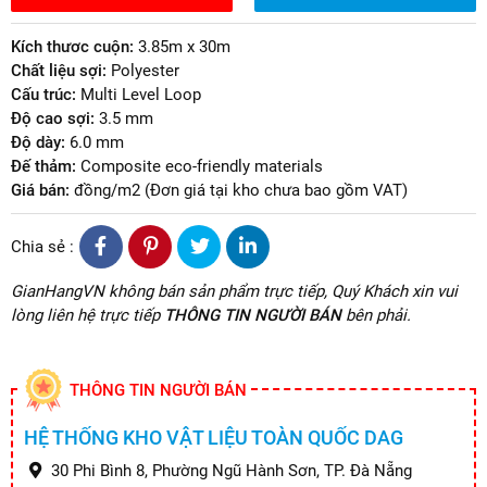
Kích thươc cuộn:
3.85m x 30m
Chất liệu sợi:
Polyester
Cấu trúc:
Multi Level Loop
Độ cao sợi:
3.5 mm
Độ dày:
6.0 mm
Đế thảm:
Composite eco-friendly materials
Giá bán:
đồng/m2 (Đơn giá tại kho chưa bao gồm VAT)
Chia sẻ :
GianHangVN không bán sản phẩm trực tiếp, Quý Khách xin vui
lòng liên hệ trực tiếp
THÔNG TIN NGƯỜI BÁN
bên phải.
THÔNG TIN NGƯỜI BÁN
HỆ THỐNG KHO VẬT LIỆU TOÀN QUỐC DAG
30 Phi Bình 8, Phường Ngũ Hành Sơn, TP. Đà Nẵng