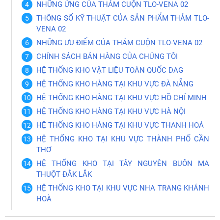
NHỮNG ỨNG CỦA THẢM CUỘN TLO-VENA 02
THÔNG SỐ KỸ THUẬT CỦA SẢN PHẨM THẢM TLO-
VENA 02
NHỮNG ƯU ĐIỂM CỦA THẢM CUỘN TLO-VENA 02
CHÍNH SÁCH BÁN HÀNG CỦA CHÚNG TÔI
HỆ THỐNG KHO VẬT LIỆU TOÀN QUỐC DAG
HỆ THỐNG KHO HÀNG TẠI KHU VỰC ĐÀ NẴNG
HỆ THỐNG KHO HÀNG TẠI KHU VỰC HỒ CHÍ MINH
HỆ THỐNG KHO HÀNG TẠI KHU VỰC HÀ NỘI
HỆ THỐNG KHO HÀNG TẠI KHU VỰC THANH HOÁ
HỆ THỐNG KHO TẠI KHU VỰC THÀNH PHỐ CẦN
THƠ
HỆ THỐNG KHO TẠI TÂY NGUYÊN BUÔN MA
THUỘT ĐẮK LẮK
HỆ THỐNG KHO TẠI KHU VỰC NHA TRANG KHÁNH
HOÀ