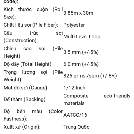
code):
Kích thước cuộn (Roll
3.85m x 30m
Size):
Chất liệu sợi (Pile Fiber):
Polyester
Cấu trúc sợi
Multi Level Loop
(Construction):
Chiều cao sợi (Pile
3.5 mm (+/-5%)
Height):
Độ dày (Total Height):
6.0 mm (+/-5%)
Trọng lượng sợi (Pile
825 grms./sqm (+/-5%)
Weight):
Mật độ sợi (Gauge):
1/12 Inch
Composite eco-friendly
Đế thảm (Backing):
materials
Độ bền màu (Color
AATCC/16
Fastness):
Xuất xứ (Origin):
Trung Quốc