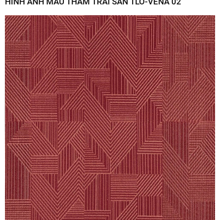
HÌNH ẢNH MẪU THẢM TRẢI SÀN TLO-VENA 02