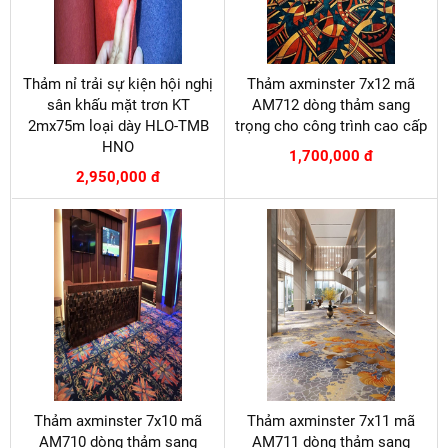
Thảm nỉ trải sự kiện hội nghị
Thảm axminster 7x12 mã
sân khấu mặt trơn KT
AM712 dòng thảm sang
2mx75m loại dày HLO-TMB
trọng cho công trình cao cấp
HNO
1,700,000 đ
2,950,000 đ
Thảm axminster 7x10 mã
Thảm axminster 7x11 mã
AM710 dòng thảm sang
AM711 dòng thảm sang