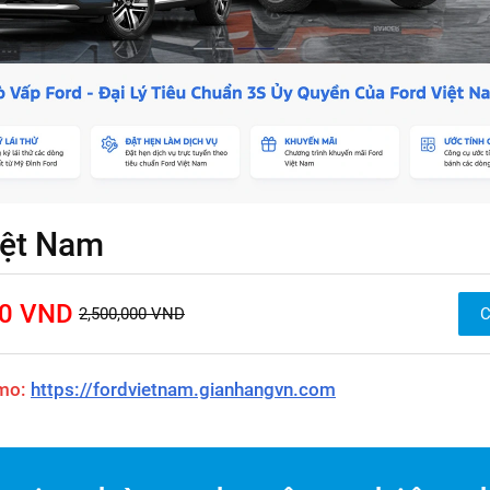
iệt Nam
00 VND
2,500,000 VND
emo:
https://fordvietnam.gianhangvn.com