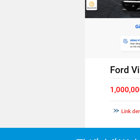
Ford V
1,000,0
Link d