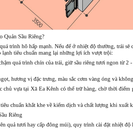
ảo Quản Sầu Riêng?
quá trình hô hấp mạnh. Nếu để ở nhiệt độ thường, trái sẽ ch
lạnh tiêu chuẩn mang lại những lợi ích vượt trội:
ậm quá trình chín của trái, giữ sầu riêng tươi ngon từ 2 -
ọt, hương vị đặc trưng, màu sắc cơm vàng óng và không 
c chủ vựa tại Xã Ea Kênh
có thể trữ hàng, chờ thời điểm 
tiêu chuẩn khắt khe về kiểm dịch và chất lượng khi xuấ
Sầu Riêng
n quả tươi hay cấp đông múi), quy trình cài đặt nhiệt độ k