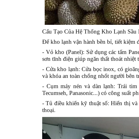
Cấu Tạo Của Hệ Thống Kho Lạnh Sầu 
Để kho lạnh vận hành bền bỉ, tiết kiệm đ
- Vỏ kho (Panel):
Sử dụng các tấm Pane
sơn tĩnh điện giúp ngăn thất thoát nhiệt 
- Cửa kho lạnh:
Cửa bọc inox, có gioăng 
và khóa an toàn chống nhốt người bên t
- Cụm máy nén và dàn lạnh:
Trái tim
Tecumseh, Panasonic...) có công suất p
- Tủ điều khiển kỹ thuật số:
Hiển thị và 
thoại.