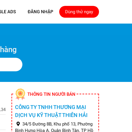
GLE ADS
ĐĂNG NHẬP
Dùng thử ngay
 hàng
THÔNG TIN NGƯỜI BÁN
CÔNG TY TNHH THƯƠNG MẠI
L34
DỊCH VỤ KỸ THUẬT THIÊN HẢI
34/5 Đường 8B, Khu phố 13, Phường
Bình Hưng Hòa A, Quận Bình Tân, TP Hồ