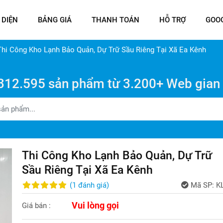
 DIỆN
BẢNG GIÁ
THANH TOÁN
HỖ TRỢ
GOO
Thi Công Kho Lạnh Bảo Quản, Dự Trữ Sầu Riêng Tại Xã Ea Kênh
312.595 sản phẩm từ 3.200+ Web gian
Thi Công Kho Lạnh Bảo Quản, Dự Trữ
Sầu Riêng Tại Xã Ea Kênh
(
1
đánh giá
)
Mã SP:
K
Vui lòng gọi
Giá bán :