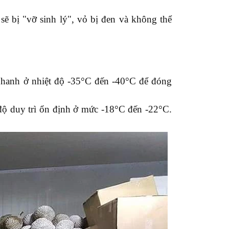
 sẽ bị "vỡ sinh lý", vỏ bị đen và không thể
nhanh ở nhiệt độ
-35°C đến -40°C
để đóng
độ duy trì ổn định ở mức
-18°C đến -22°C
.