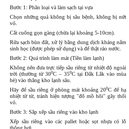
Bước 1: Phân loại và làm sạch tại vựa
Chọn những quả không bị sâu bệnh, không bị nứt
vỏ.
Cắt cuống gọn gàng (chừa lại khoảng 5-10cm).
Rửa sạch bùn đất, xử lý bằng dung dịch kháng nấm
sinh học (được phép sử dụng) và để thật ráo nước.
Bước 2: Quá trình làm mát (Tiền làm lạnh)
Không nên đưa trực tiếp sầu riêng từ nhiệt độ ngoài
0
0
trời (thường từ 30
C – 35
C tại Đắk Lắk vào mùa
hè) vào thẳng kho lạnh sâu.
0
Hãy để sầu riêng ở phòng mát khoảng 20
C để hạ
nhiệt từ từ, tránh hiện tượng "đổ mồ hôi" gây thối
vỏ.
Bước 3: Sắp xếp sầu riêng vào kho lạnh
Xếp sầu riêng vào các pallet hoặc sọt nhựa có lỗ
thông hơi.