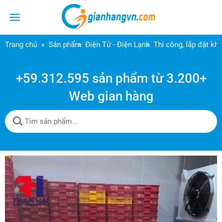
Trang chủ
Sản phẩm
Điện Tử - Điện Lạnh
Thi công, lắp đặt kh
+59.312.595 sản phẩm từ 3.200+
Web gian hàng