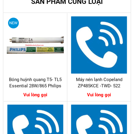
SẢN PHẨM CÙNG LOẠI
NEW
Bóng huỳnh quang T5- TL5
Máy nén lạnh Copeland
Essential 28W/865 Philips
ZP485KCE -TWD- 522
Vui lòng gọi
Vui lòng gọi