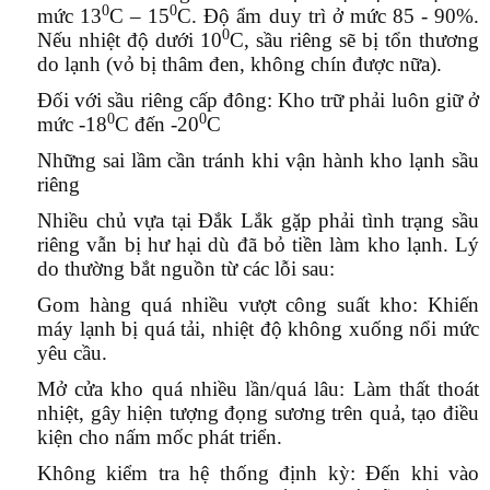
0
0
mức 13
C – 15
C. Độ ẩm duy trì ở mức 85 - 90%.
0
Nếu nhiệt độ dưới 10
C, sầu riêng sẽ bị tổn thương
do lạnh (vỏ bị thâm đen, không chín được nữa).
Đối với sầu riêng cấp đông:
Kho trữ phải luôn giữ ở
0
0
mức -18
C đến -20
C
Những sai lầm cần tránh khi vận hành kho lạnh sầu
riêng
Nhiều chủ vựa tại Đắk Lắk gặp phải tình trạng sầu
riêng vẫn bị hư hại dù đã bỏ tiền làm kho lạnh. Lý
do thường bắt nguồn từ các lỗi sau:
Gom hàng quá nhiều vượt công suất kho:
Khiến
máy lạnh bị quá tải, nhiệt độ không xuống nổi mức
yêu cầu.
Mở cửa kho quá nhiều lần/quá lâu:
Làm thất thoát
nhiệt, gây hiện tượng đọng sương trên quả, tạo điều
kiện cho nấm mốc phát triển.
Không kiểm tra hệ thống định kỳ:
Đến khi vào