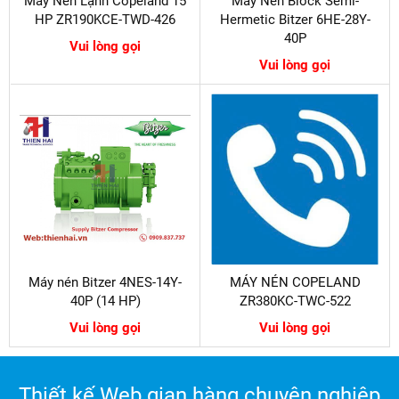
Máy Nén Lạnh Copeland 15
Máy Nén Block Semi-
HP ZR190KCE-TWD-426
Hermetic Bitzer 6HE-28Y-
40P
Vui lòng gọi
Vui lòng gọi
Máy nén Bitzer 4NES-14Y-
MÁY NÉN COPELAND
40P (14 HP)
ZR380KC-TWC-522
Vui lòng gọi
Vui lòng gọi
Thiết kế Web gian hàng chuyên nghiệp