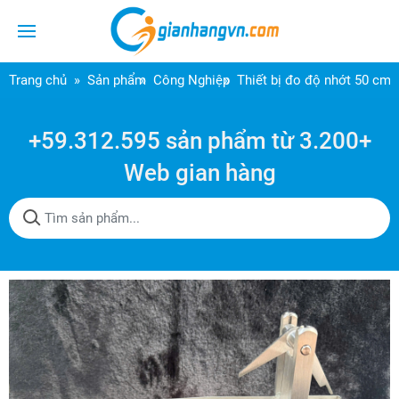
Trang chủ
Sản phẩm
Công Nghiệp
Thiết bị đo độ nhớt 50 cm
+59.312.595 sản phẩm từ 3.200+
Web gian hàng