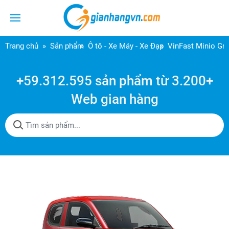
Trang chủ
Sản phẩm
Ô tô - Xe Máy - Xe Đạp
VinFast Minio Gr
+59.312.595 sản phẩm từ 3.200+
Web gian hàng