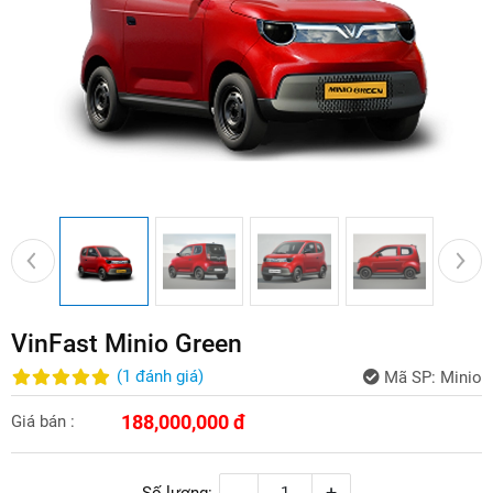
VinFast Minio Green
(
1
đánh giá
)
Mã SP:
Minio
188,000,000 đ
Giá bán :
-
+
Số lượng: