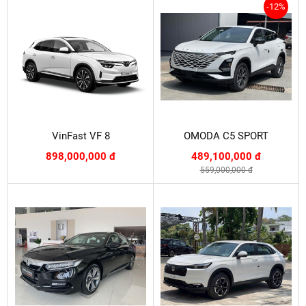
-12%
VinFast VF 8
OMODA C5 SPORT
898,000,000 đ
489,100,000 đ
559,000,000 đ