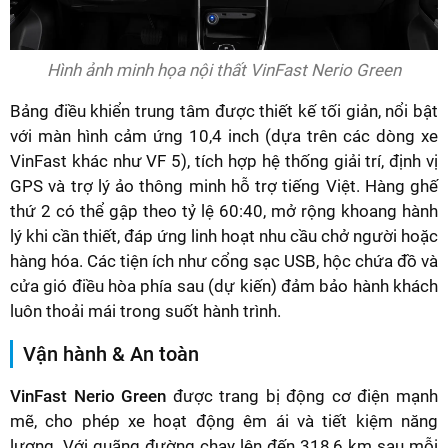
Hình ảnh minh họa nội thất VinFast Nerio Green
Bảng điều khiển trung tâm được thiết kế tối giản, nổi bật
với màn hình cảm ứng 10,4 inch (dựa trên các dòng xe
VinFast khác như VF 5), tích hợp hệ thống giải trí, định vị
GPS và trợ lý ảo thông minh hỗ trợ tiếng Việt. Hàng ghế
thứ 2 có thể gập theo tỷ lệ 60:40, mở rộng khoang hành
lý khi cần thiết, đáp ứng linh hoạt nhu cầu chở người hoặc
hàng hóa. Các tiện ích như cổng sạc USB, hộc chứa đồ và
cửa gió điều hòa phía sau (dự kiến) đảm bảo hành khách
luôn thoải mái trong suốt hành trình.
Vận hành & An toàn
VinFast Nerio Green
được trang bị động cơ điện mạnh
mẽ, cho phép xe hoạt động êm ái và tiết kiệm năng
lượng. Với quãng đường chạy lên đến 318,6 km sau mỗi