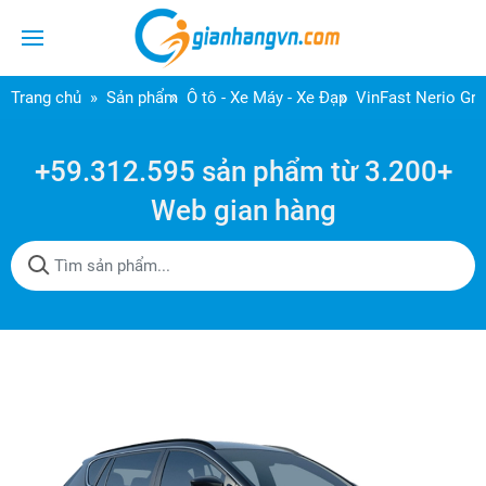
Trang chủ
Sản phẩm
Ô tô - Xe Máy - Xe Đạp
VinFast Nerio Gr
+59.312.595 sản phẩm từ 3.200+
Web gian hàng