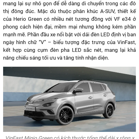
mang lại sự nhỏ gọn để dễ dàng di chuyển trong các đô
thị đông đúc. Mặc dù thuộc phân khúc A-SUV, thiết kế
của Herio Green có nhiều nét tương đồng với VF e34 ở
phong cách hiện đại, mềm mại nhưng không kém phần
mạnh mẽ. Phần đầu xe nổi bật với dải đèn LED định vị ban
ngày hình chữ “V” – biểu tượng đặc trưng của VinFast,
kết hợp cùng cụm đèn pha LED sắc nét, mang lại khả
năng chiếu sáng tối ưu và tăng tính nhận diện.
VinFast Minio Green có kích thước tổng thể dài x rộng x