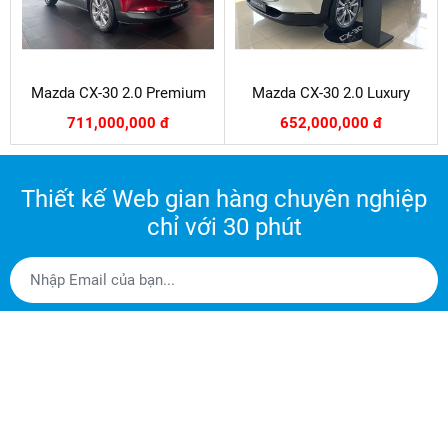
Mazda CX-30 2.0 Premium
Mazda CX-30 2.0 Luxury
711,000,000 đ
652,000,000 đ
Thiết kế Web gian hàng chuyên nghiệp
chỉ với 30 phút
DÙNG THỬ MIỄN PHÍ
VỀ GIANHANGVN