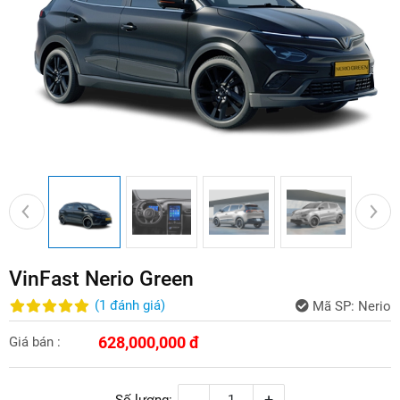
VinFast Nerio Green
(
1
đánh giá
)
Mã SP:
Nerio
628,000,000 đ
Giá bán :
-
+
Số lượng: