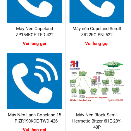
Máy Nén Copeland
Máy nén Copeland Scroll
ZP154KCE-TFD-422
ZR22KC-PFJ-522
Vui lòng gọi
Vui lòng gọi
Máy Nén Lạnh Copeland 15
Máy Nén Block Semi-
HP ZR190KCE-TWD-426
Hermetic Bitzer 6HE-28Y-
40P
Vui lòng gọi