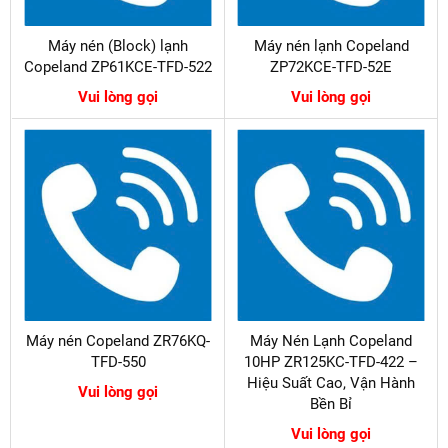
Máy nén (Block) lạnh
Máy nén lạnh Copeland
Copeland ZP61KCE-TFD-522
ZP72KCE-TFD-52E
Vui lòng gọi
Vui lòng gọi
Máy nén Copeland ZR76KQ-
Máy Nén Lạnh Copeland
TFD-550
10HP ZR125KC-TFD-422 –
Hiệu Suất Cao, Vận Hành
Vui lòng gọi
Bền Bỉ
Vui lòng gọi