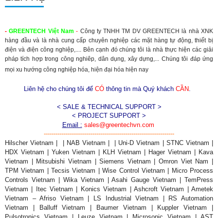
-
GREENTECH
Việt Nam
-
Công ty TNHH TM DV GREENTECH là nhà XNK
hàng đầu và là nhà cung cấp chuyên nghiệp các mặt hàng tự động, thiết bị
điện và điện công nghiệp,.... Bên cạnh đó chúng tôi là nhà thực hiện các giải
pháp tích hợp trong công nghiêp, dân dụng, xây dựng,... Chúng tôi đáp ứng
mọi xu hướng công nghiệp hóa, hiện đại hóa hiện nay
Liên hệ cho chúng tôi để
CÓ
thông tin mà Quý khách
CẦN
.
< SALE & TECHNICAL SUPPORT >
< PROJECT SUPPORT >
Email :
sales@greentechvn.com
-------------------------------------------------------------------
Hilscher Vietnam | | NAB Vietnam | | Uni-D Vietnam | STNC Vietnam |
HDX Vietnam | Yuken Vietnam | KLH Vietnam | Hager Vietnam | Kava
Vietnam | Mitsubishi Vietnam | Siemens Vietnam | Omron Viet Nam |
TPM Vietnam | Tecsis Vietnam | Wise Control Vietnam | Micro Process
Controls Vietnam | Wika Vietnam | Asahi Gauge Vietnam | TemPress
Vietnam | Itec Vietnam | Konics Vietnam | Ashcroft Vietnam | Ametek
Vietnam – Afriso Vietnam | LS Industrial Vietnam | RS Automation
Vietnam | Balluff Vietnam | Baumer Vietnam | Kuppler Vietnam |
Pulsotronics Vietnam | Leuze Vietnam | Microsonic Vietnam | AST