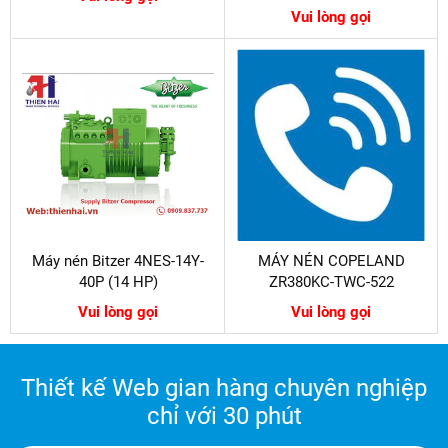
Vui lòng gọi
Máy nén Bitzer 4NES-14Y-
MÁY NÉN COPELAND
40P (14 HP)
ZR380KC-TWC-522
Vui lòng gọi
Vui lòng gọi
Thiết kế Web gian hàng chuyên nghiệp
chỉ với 30 phút