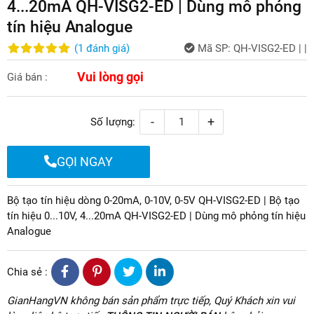
4...20mA QH-VISG2-ED | Dùng mô phỏng
tín hiệu Analogue
(
1
đánh giá
)
Mã SP:
QH-VISG2-ED | |
Vui lòng gọi
Giá bán :
-
+
Số lượng:
GỌI NGAY
Bộ tạo tín hiệu dòng 0-20mA, 0-10V, 0-5V QH-VISG2-ED | Bộ tạo
tín hiệu 0...10V, 4...20mA QH-VISG2-ED | Dùng mô phỏng tín hiệu
Analogue
Chia sẻ :
GianHangVN không bán sản phẩm trực tiếp, Quý Khách xin vui