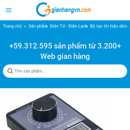
Trang chủ
Sản phẩm
Điện Tử - Điện Lạnh
Bộ tạo tín hiệu dòng
+59.312.595 sản phẩm từ 3.200+
Web gian hàng