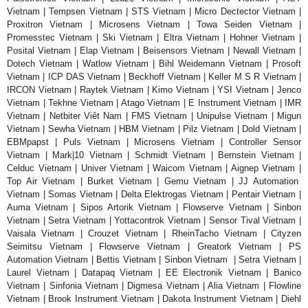
Vietnam | Tempsen Vietnam | STS Vietnam | Micro Dectector Vietnam |
Proxitron Vietnam | Microsens Vietnam | Towa Seiden Vietnam |
Promesstec Vietnam | Ski Vietnam | Eltra Vietnam | Hohner Vietnam |
Posital Vietnam | Elap Vietnam | Beisensors Vietnam | Newall Vietnam |
Dotech Vietnam | Watlow Vietnam | Bihl Weidemann Vietnam | Prosoft
Vietnam | ICP DAS Vietnam | Beckhoff Vietnam | Keller M S R Vietnam |
IRCON Vietnam | Raytek Vietnam | Kimo Vietnam | YSI Vietnam | Jenco
Vietnam | Tekhne Vietnam | Atago Vietnam | E Instrument Vietnam | IMR
Vietnam | Netbiter Viêt Nam | FMS Vietnam | Unipulse Vietnam | Migun
Vietnam | Sewha Vietnam | HBM Vietnam | Pilz Vietnam | Dold Vietnam |
EBMpapst | Puls Vietnam | Microsens Vietnam | Controller Sensor
Vietnam | Mark|10 Vietnam | Schmidt Vietnam | Bernstein Vietnam |
Celduc Vietnam | Univer Vietnam | Waicom Vietnam | Aignep Vietnam |
Top Air Vietnam | Burket Vietnam | Gemu Vietnam | JJ Automation
Vietnam | Somas Vietnam | Delta Elektrogas Vietnam | Pentair Vietnam |
Auma Vietnam | Sipos Artorik Vietnam | Flowserve Vietnam | Sinbon
Vietnam | Setra Vietnam | Yottacontrok Vietnam | Sensor Tival Vietnam |
Vaisala Vietnam | Crouzet Vietnam | RheinTacho Vietnam | Cityzen
Seimitsu Vietnam | Flowserve Vietnam | Greatork Vietnam | PS
Automation Vietnam | Bettis Vietnam | Sinbon Vietnam | Setra Vietnam |
Laurel Vietnam | Datapaq Vietnam | EE Electronik Vietnam | Banico
Vietnam | Sinfonia Vietnam | Digmesa Vietnam | Alia Vietnam | Flowline
Vietnam | Brook Instrument Vietnam | Dakota Instrument Vietnam | Diehl