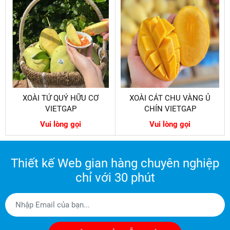
XOÀI TỨ QUÝ HỮU CƠ
XOÀI CÁT CHU VÀNG Ủ
VIETGAP
CHÍN VIETGAP
Vui lòng gọi
Vui lòng gọi
Thiết kế Web gian hàng chuyên nghiệp
chỉ với 30 phút