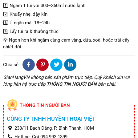
1️⃣ Ngâm 1 túi với 300–350ml nước lạnh
2️⃣ Khuấy nhẹ, đậy kín
3️⃣ Ủ ngăn mát 18–24h
4️⃣ Lấy túi ra & thưởng thức
💡 Ngon hơn khi ngâm cùng cam vàng, dứa, xoài hoặc trái cây
nhiệt đới.
Chia sẻ :
GianHangVN không bán sản phẩm trực tiếp, Quý Khách xin vui
lòng liên hệ trực tiếp
THÔNG TIN NGƯỜI BÁN
bên phải.
THÔNG TIN NGƯỜI BÁN
CÔNG TY TNHH HUYỀN THOẠI VIỆT
238/11 Bạch Đằng, P. Bình Thạnh, HCM
Hotline: Gọi 094 993 1399