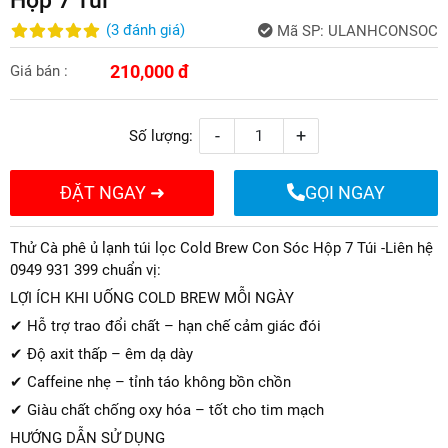
(
3
đánh giá
)
Mã SP:
ULANHCONSOC
210,000 đ
Giá bán :
-
+
Số lượng:
ĐẶT NGAY ➜
GỌI NGAY
Thử Cà phê ủ lạnh túi lọc Cold Brew Con Sóc Hộp 7 Túi -Liên hệ
0949 931 399 chuẩn vị:
LỢI ÍCH KHI UỐNG COLD BREW MỖI NGÀY
✔ Hỗ trợ trao đổi chất – hạn chế cảm giác đói
✔ Độ axit thấp – êm dạ dày
✔ Caffeine nhẹ – tỉnh táo không bồn chồn
✔ Giàu chất chống oxy hóa – tốt cho tim mạch
HƯỚNG DẪN SỬ DỤNG