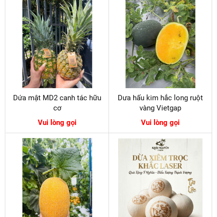
Dứa mật MD2 canh tác hữu
Dưa hấu kim hắc long ruột
cơ
vàng Vietgap
Vui lòng gọi
Vui lòng gọi