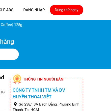
GLE ADS
ĐĂNG NHẬP
Dùng thử ngay
 Coffee) 125g
 hàng
nd
THÔNG TIN NGƯỜI BÁN
CÔNG TY TNHH TM VÀ DV
HG
HUYỀN THOẠI VIỆT
Số 238/13A Bạch Đằng, Phường Bình
Thạnh, Tp. HCM