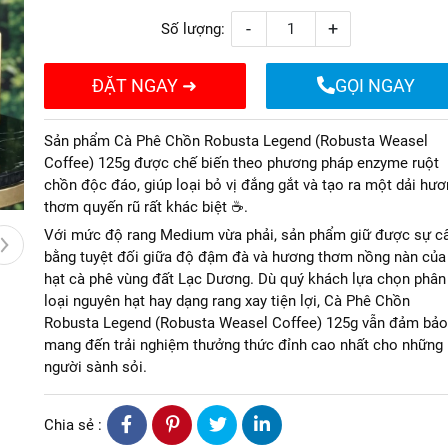
-
+
Số lượng:
ĐẶT NGAY ➜
GỌI NGAY
Sản phẩm Cà Phê Chồn Robusta Legend (Robusta Weasel
Coffee) 125g được chế biến theo phương pháp enzyme ruột
chồn độc đáo, giúp loại bỏ vị đắng gắt và tạo ra một dải hư
thơm quyến rũ rất khác biệt ☕.
Với mức độ rang Medium vừa phải, sản phẩm giữ được sự c
bằng tuyệt đối giữa độ đậm đà và hương thơm nồng nàn của
hạt cà phê vùng đất Lạc Dương. Dù quý khách lựa chọn phân
loại nguyên hạt hay dạng rang xay tiện lợi, Cà Phê Chồn
Robusta Legend (Robusta Weasel Coffee) 125g vẫn đảm bảo
mang đến trải nghiệm thưởng thức đỉnh cao nhất cho những
người sành sỏi.
Chia sẻ :