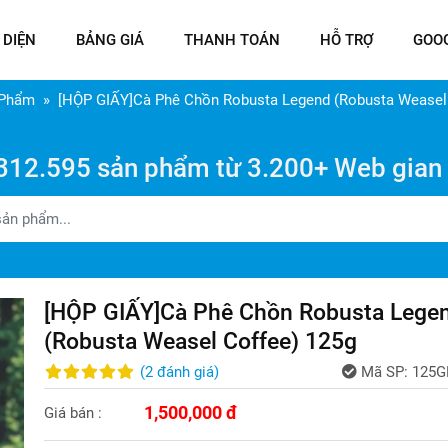
 DIỆN
BẢNG GIÁ
THANH TOÁN
HỖ TRỢ
GOO
 Phẩm
[HỘP GIẤY]Cà Phê Chồn Robusta Legend (Robusta Weasel
312.595 sản phẩm từ 3.200+ Web gian
[HỘP GIẤY]Cà Phê Chồn Robusta Lege
(Robusta Weasel Coffee) 125g
(
2
đánh giá
)
Mã SP:
125G
1,500,000 đ
Giá bán :