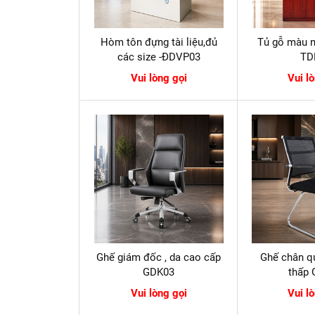
Hòm tôn đựng tài liệu,đủ
Tủ gỗ màu n
các size -ĐDVP03
TD
Vui lòng gọi
Vui l
Ghế giám đốc , da cao cấp
Ghế chân qu
GDK03
thấp
Vui lòng gọi
Vui l