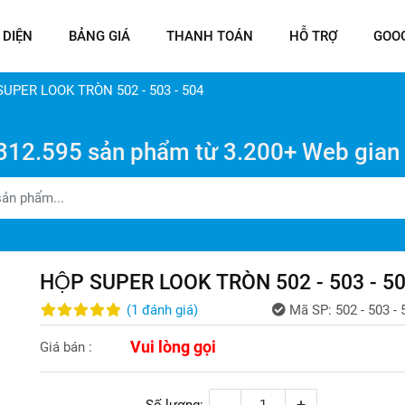
 DIỆN
BẢNG GIÁ
THANH TOÁN
HỖ TRỢ
GOO
SUPER LOOK TRÒN 502 - 503 - 504
312.595 sản phẩm từ 3.200+ Web gian
HỘP SUPER LOOK TRÒN 502 - 503 - 5
(
1
đánh giá
)
Mã SP:
502 - 503 - 
Vui lòng gọi
Giá bán :
-
+