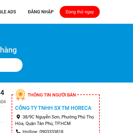
GLE ADS
ĐĂNG NHẬP
Dùng thử ngay
 hàng
04
THÔNG TIN NGƯỜI BÁN
504
CÔNG TY TNHH SX TM HORECA
38/9C Nguyễn Sơn, Phường Phú Thọ
Hòa, Quận Tân Phú, TP.HCM
Hotline: 0903333818