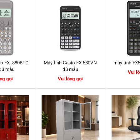
io FX -880BTG
Máy tính Casio FX-580VN
máy tính FX
đủ mẫu
đủ mẫu
Vui l
òng gọi
Vui lòng gọi