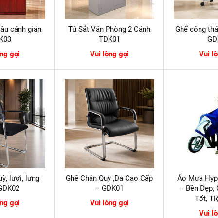
âu cánh gián
Tủ Sắt Văn Phòng 2 Cánh
Ghế công thá
K03
TDK01
GD
òng gọi
Vui lòng gọi
Vui l
ỳ, lưới, lưng
Ghế Chân Quỳ ,Da Cao Cấp
Áo Mưa Hyp
 GDK02
– GDK01
– Bền Đẹp,
Tốt, T
òng gọi
Vui lòng gọi
Vui l