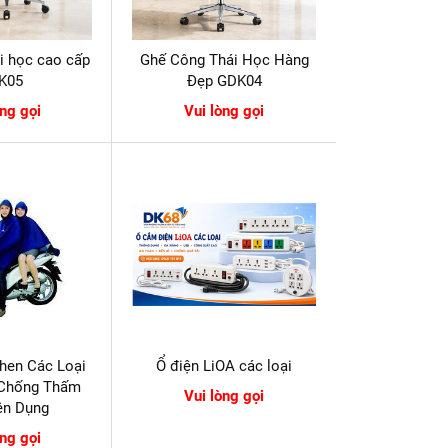
i học cao cấp
Ghế Công Thái Học Hàng
K05
Đẹp GDK04
òng gọi
Vui lòng gọi
hen Các Loại
Ổ điện LiOA các loại
 Chống Thấm
Vui lòng gọi
iện Dụng
òng gọi