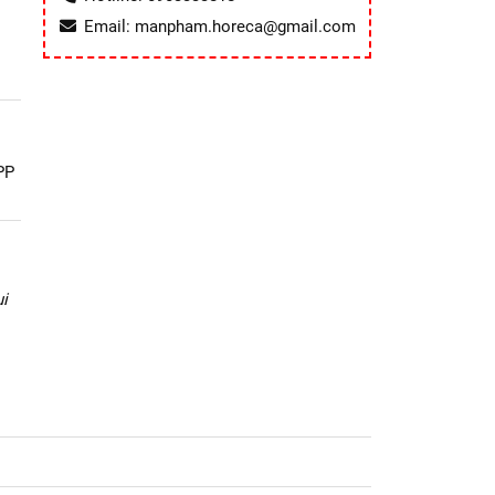
Email: manpham.horeca@gmail.com
 PP
i