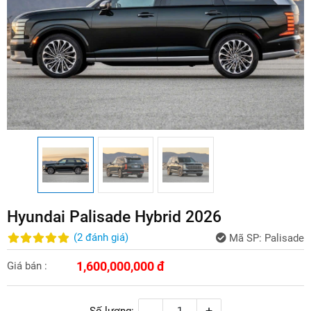
Hyundai Palisade Hybrid 2026
(
2
đánh giá
)
Mã SP:
Palisade
1,600,000,000 đ
Giá bán :
-
+
Số lượng: