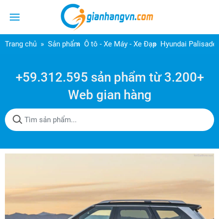
Trang chủ
Sản phẩm
Ô tô - Xe Máy - Xe Đạp
Hyundai Palisade
+59.312.595 sản phẩm từ 3.200+
Web gian hàng