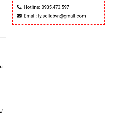
Hotline: 0935.473.597
Email: ly.scilabvn@gmail.com
ầu
i