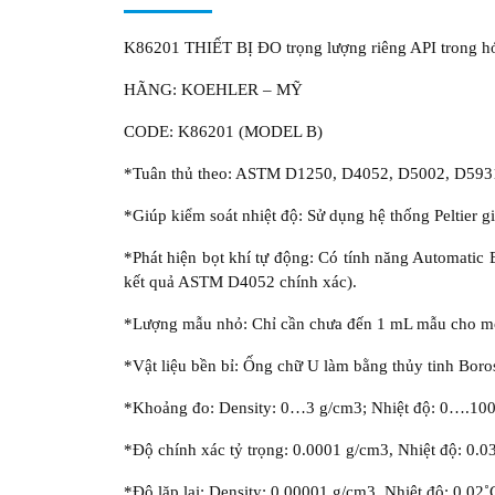
K86201 THIẾT BỊ ĐO trọng lượng riêng API trong 
HÃNG: KOEHLER – MỸ
CODE: K86201 (MODEL B)
*Tuân thủ theo: ASTM D1250, D4052, D5002, D5931
*Giúp kiểm soát nhiệt độ: Sử dụng hệ thống Peltier g
*Phát hiện bọt khí tự động: Có tính năng Automatic 
kết quả ASTM D4052 chính xác).
*Lượng mẫu nhỏ: Chỉ cần chưa đến 1 mL mẫu cho mỗ
*Vật liệu bền bỉ: Ống chữ U làm bằng thủy tinh Boros
*Khoảng đo: Density: 0…3 g/cm3; Nhiệt độ: 0….100
*Độ chính xác tỷ trọng: 0.0001 g/cm3, Nhiệt độ: 0.0
*Độ lặp lại: Density: 0.00001 g/cm3, Nhiệt độ: 0.02˚