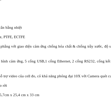
 cân bằng nhiệt
ate, PTFE, ECTFE
phẳng với giao diện cảm ứng chống hóa chất & chống trầy xước, độ sá
 hình cảm ứng, 5 cổng USB,1 cổng Ethernet, 2 cổng RS232, cổng kết
rợ video của cell đo, có khả năng phóng đại 10X với Camera quét cun
 rời
45,7cm x 25,4 cm x 33 cm