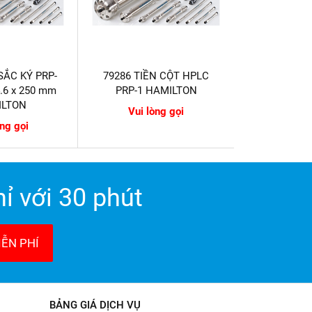
SẮC KÝ PRP-
79286 TIỀN CỘT HPLC
4.6 x 250 mm
PRP-1 HAMILTON
ILTON
Vui lòng gọi
òng gọi
ỉ với 30 phút
ỄN PHÍ
BẢNG GIÁ DỊCH VỤ