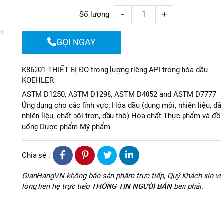
-
+
Số lượng:
GỌI NGAY
K86201 THIẾT BỊ ĐO trọng lượng riêng API trong hóa dầu -
KOEHLER
ASTM D1250, ASTM D1298, ASTM D4052 and ASTM D7777
Ứng dụng cho các lĩnh vực: Hóa dầu (dung môi, nhiên liệu, d
nhiên liệu, chất bôi trơn, dầu thô) Hóa chất Thực phẩm và đồ
uống Dược phẩm Mỹ phẩm
Chia sẻ :
GianHangVN không bán sản phẩm trực tiếp, Quý Khách xin vu
lòng liên hệ trực tiếp
THÔNG TIN NGƯỜI BÁN
bên phải.