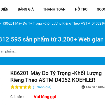
 DIỆN
BẢNG GIÁ
THANH TOÁN
HỖ TRỢ
GOO
K86201 Máy Đo Tỷ Trọng -Khối Lượng Riêng Theo ASTM D4052 
312.595 sản phẩm từ 3.200+ Web gian
K86201 Máy Đo Tỷ Trọng -Khối Lượng
Riêng Theo ASTM D4052 KOEHLER
(
1
đánh giá
)
Mã SP:
K86
Vui lòng gọi
Giá bán :