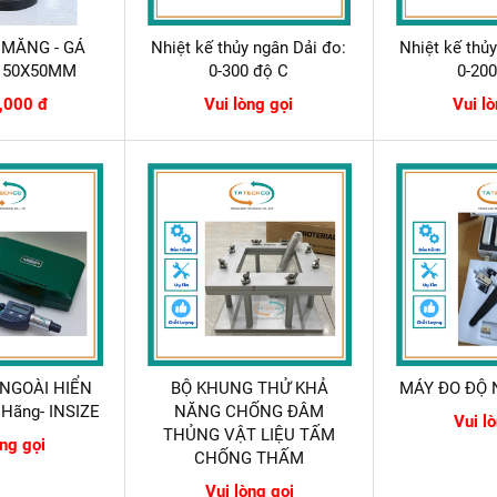
 MĂNG - GÁ
Nhiệt kế thủy ngân Dải đo:
Nhiệt kế thủ
 50X50MM
0-300 độ C
0-20
,000 đ
Vui lòng gọi
Vui l
NGOÀI HIỂN
BỘ KHUNG THỬ KHẢ
MÁY ĐO ĐỘ 
 Hãng- INSIZE
NĂNG CHỐNG ĐÂM
Vui l
THỦNG VẬT LIỆU TẤM
òng gọi
CHỐNG THẤM
Vui lòng gọi