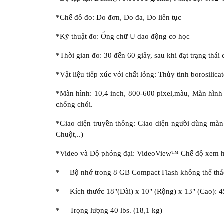
*Chế đô đo: Đo đơn, Đo đa, Đo liên tục
*Kỹ thuật đo: Ống chữ U dao động cơ học
*Thời gian đo: 30 đến 60 giây, sau khi đạt trạng thái
*Vật liệu tiếp xúc với chất lỏng: Thủy tinh borosilic
*Màn hình: 10,4 inch, 800-600 pixel,màu, Màn hình 
chống chói.
*Giao diện truyền thông: Giao diện người dùng màn
Chuột,..)
*Video và Độ phóng đại: VideoView™ Chế độ xem hỗ t
* Bộ nhớ trong 8 GB Compact Flash không thể tháo
* Kích thước 18"(Dài) x 10" (Rộng) x 13" (Cao): 
* Trọng lượng 40 lbs. (18,1 kg)