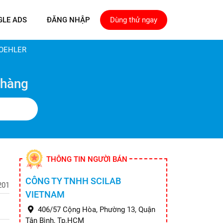
GLE ADS
ĐĂNG NHẬP
Dùng thử ngay
KOEHLER
 hàng
THÔNG TIN NGƯỜI BÁN
CÔNG TY TNHH SCILAB
201
VIETNAM
406/57 Cộng Hòa, Phường 13, Quận
Tân Bình, Tp.HCM