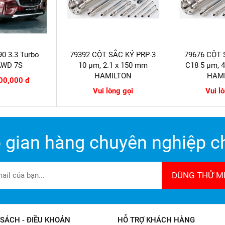
0 3.3 Turbo
79392 CỘT SẮC KÝ PRP-3
79676 CỘT 
AWD 7S
10 µm, 2.1 x 150 mm
C18 5 µm, 
HAMILTON
HAM
00,000 đ
Vui lòng gọi
Vui l
 gian hàng chuyên nghiệp ch
DÙNG THỬ MI
SÁCH - ĐIỀU KHOẢN
HỖ TRỢ KHÁCH HÀNG