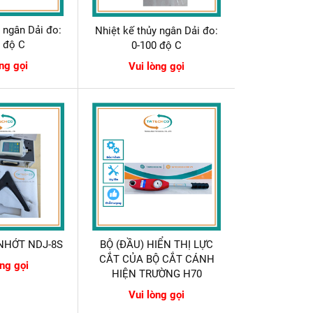
y ngân Dải đo:
Nhiệt kế thủy ngân Dải đo:
0 độ C
0-100 độ C
òng gọi
Vui lòng gọi
NHỚT NDJ-8S
BỘ (ĐẦU) HIỂN THỊ LỰC
CẮT CỦA BỘ CẮT CÁNH
òng gọi
HIỆN TRƯỜNG H70
Vui lòng gọi