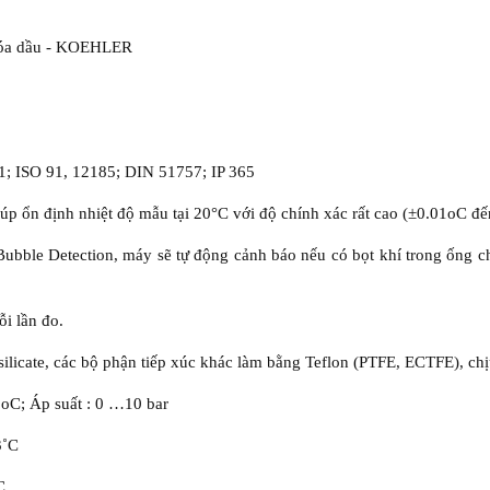
hóa dầu - KOEHLER
; ISO 91, 12185; DIN 51757; IP 365
iúp ổn định nhiệt độ mẫu tại 20°C với độ chính xác rất cao (±0.01oC đ
Bubble Detection, máy sẽ tự động cảnh báo nếu có bọt khí trong ống 
i lần đo.
ilicate, các bộ phận tiếp xúc khác làm bằng Teflon (PTFE, ECTFE), chị
oC; Áp suất : 0 …10 bar
3˚C
C