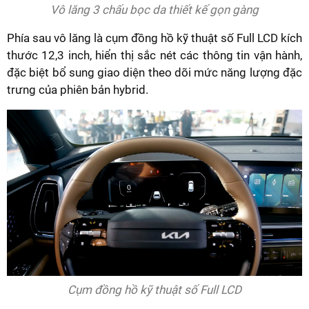
Vô lăng 3 chấu bọc da thiết kế gọn gàng
Phía sau vô lăng là cụm đồng hồ kỹ thuật số Full LCD kích
thước 12,3 inch, hiển thị sắc nét các thông tin vận hành,
đặc biệt bổ sung giao diện theo dõi mức năng lượng đặc
trưng của phiên bản hybrid.
Cụm đồng hồ kỹ thuật số Full LCD