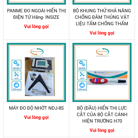
PANME ĐO NGOÀI HIỂN THỊ
BỘ KHUNG THỬ KHẢ NĂNG
ĐIỆN TỬ Hãng- INSIZE
CHỐNG ĐÂM THỦNG VẬT
LIỆU TẤM CHỐNG THẤM
Vui lòng gọi
Vui lòng gọi
MÁY ĐO ĐỘ NHỚT NDJ-8S
BỘ (ĐẦU) HIỂN THỊ LỰC
CẮT CỦA BỘ CẮT CÁNH
Vui lòng gọi
HIỆN TRƯỜNG H70
Vui lòng gọi