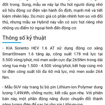
đốt trong. Song, mẫu xe này lại thu hút người dùng nhờ
sở hữu động cơ điện vận hành ổn định, mạnh mẽ và tiết
kiệm nhiên liệu. Dù mức giá có phần nhỉnh hơn so với đối
thủ, nhưng mẫu xe Hybrid này vẫn có sức hút riêng nhờ
những ưu điểm từ ngoại hình đến động cơ.
Thông số kỷ thuật
- KIA Sorento HEV 1.6 AT sử dụng động cơ xăng
SmartStream 1.6 tăng áp, công suất 178 mã lực tại
5.500 vòng/phút, mô men xoắn cực đại 265Nm trong dải
vòng tua máy 1.500 - 4.500 vòng/phút, kết hợp cùng mô
tơ điện công suất tối đa 60 mã lực, mô men xoắn 264
Nm.
- Mẫu SUV này trang bị bộ pin Lithium-ion Polymer dung
lượng 1,49kWh, chống nước, kết cấu gọn nhẹ. Với phiên
bản này, một phần động năng được chuyển đổi thành
năng lượng điện để sạc lại cho pin Lithium-ion.