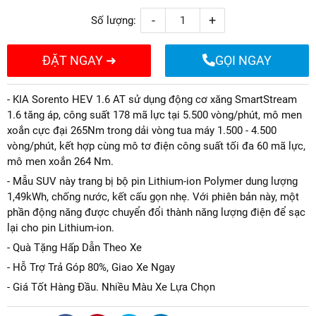
-
+
Số lượng:
ĐẶT NGAY ➜
GỌI NGAY
- KIA Sorento HEV 1.6 AT sử dụng động cơ xăng SmartStream
1.6 tăng áp, công suất 178 mã lực tại 5.500 vòng/phút, mô men
xoắn cực đại 265Nm trong dải vòng tua máy 1.500 - 4.500
vòng/phút, kết hợp cùng mô tơ điện công suất tối đa 60 mã lực,
mô men xoắn 264 Nm.
- Mẫu SUV này trang bị bộ pin Lithium-ion Polymer dung lượng
1,49kWh, chống nước, kết cấu gọn nhẹ. Với phiên bản này, một
phần động năng được chuyển đổi thành năng lượng điện để sạc
lại cho pin Lithium-ion.
- Quà Tặng Hấp Dẫn Theo Xe
- Hỗ Trợ Trả Góp 80%, Giao Xe Ngay
- Giá Tốt Hàng Đầu. Nhiều Màu Xe Lựa Chọn