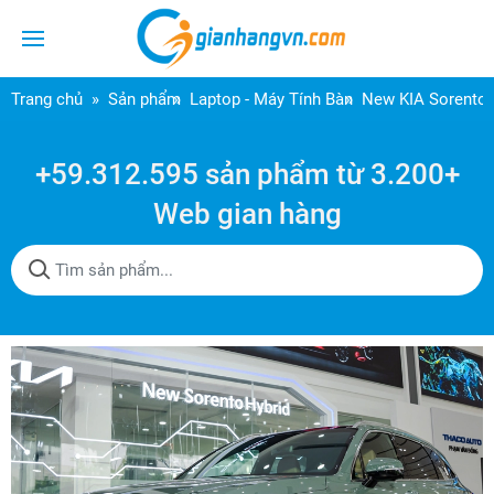
Trang chủ
Sản phẩm
Laptop - Máy Tính Bàn
New KIA Sorento 
+59.312.595 sản phẩm từ 3.200+
Web gian hàng