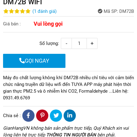
DM72B WIFI
(
1
đánh giá
)
Mã SP:
DM72B
Vui lòng gọi
Giá bán :
-
+
Số lượng:
GỌI NGAY
Máy đo chất lượng không khí DM72B nhiều chỉ tiêu với cảm biến
chức năng truyền dữ liệu wifi đến TUYA APP máy phát hiện thời
gian thực PM2.5 và ô nhiễm khí CO2, Formaldehyde ...Liên hệ:
0931.49.6769
Chia sẻ :
GianHangVN không bán sản phẩm trực tiếp, Quý Khách xin vui
lòng liên hệ trực tiếp
THÔNG TIN NGƯỜI BÁN
bên phải.