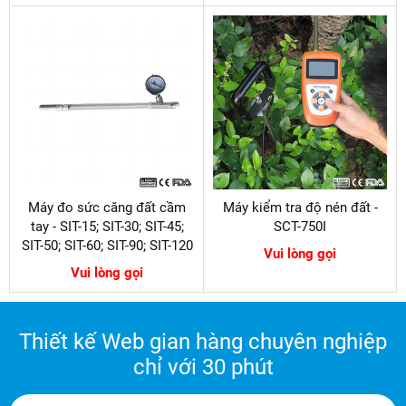
Máy đo sức căng đất cầm
Máy kiểm tra độ nén đất -
tay - SIT-15; SIT-30; SIT-45;
SCT-750I
SIT-50; SIT-60; SIT-90; SIT-120
Vui lòng gọi
Vui lòng gọi
Thiết kế Web gian hàng chuyên nghiệp
chỉ với 30 phút