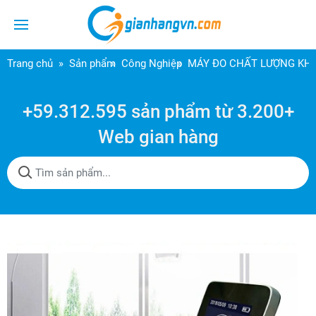
Trang chủ
Sản phẩm
Công Nghiệp
MÁY ĐO CHẤT LƯỢNG KHÔ
+59.312.595 sản phẩm từ 3.200+
Web gian hàng