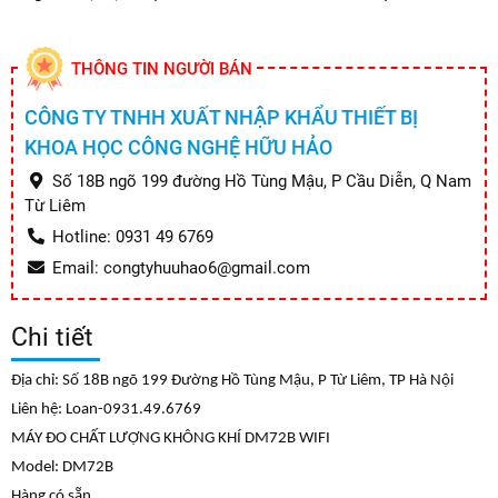
THÔNG TIN NGƯỜI BÁN
CÔNG TY TNHH XUẤT NHẬP KHẨU THIẾT BỊ
KHOA HỌC CÔNG NGHỆ HỮU HẢO
Số 18B ngõ 199 đường Hồ Tùng Mậu, P Cầu Diễn, Q Nam
Từ Liêm
Hotline: 0931 49 6769
Email: congtyhuuhao6@gmail.com
Chi tiết
Địa chỉ: Số 18B ngõ 199 Đường Hồ Tùng Mậu, P Từ Liêm, TP Hà Nội
Liên hệ: Loan-0931.49.6769
MÁY ĐO CHẤT LƯỢNG KHÔNG KHÍ DM72B WIFI
Model: DM72B
Hàng có sẵn