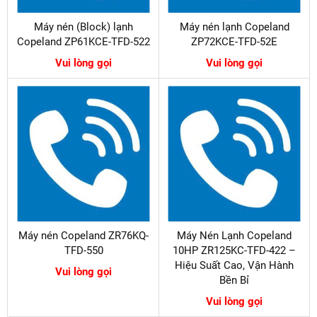
Máy nén (Block) lạnh
Máy nén lạnh Copeland
Copeland ZP61KCE-TFD-522
ZP72KCE-TFD-52E
Vui lòng gọi
Vui lòng gọi
Máy nén Copeland ZR76KQ-
Máy Nén Lạnh Copeland
TFD-550
10HP ZR125KC-TFD-422 –
Hiệu Suất Cao, Vận Hành
Vui lòng gọi
Bền Bỉ
Vui lòng gọi