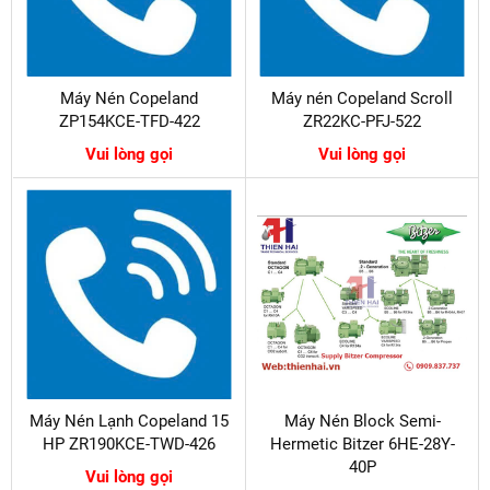
Máy Nén Copeland
Máy nén Copeland Scroll
ZP154KCE-TFD-422
ZR22KC-PFJ-522
Vui lòng gọi
Vui lòng gọi
Máy Nén Lạnh Copeland 15
Máy Nén Block Semi-
HP ZR190KCE-TWD-426
Hermetic Bitzer 6HE-28Y-
40P
Vui lòng gọi