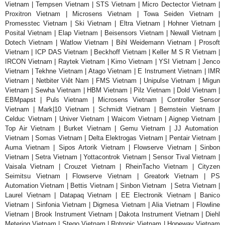
Vietnam | Tempsen Vietnam | STS Vietnam | Micro Dectector Vietnam |
Proxitron Vietnam | Microsens Vietnam | Towa Seiden Vietnam |
Promesstec Vietnam | Ski Vietnam | Eltra Vietnam | Hohner Vietnam |
Posital Vietnam | Elap Vietnam | Beisensors Vietnam | Newall Vietnam |
Dotech Vietnam | Watlow Vietnam | Bihl Weidemann Vietnam | Prosoft
Vietnam | ICP DAS Vietnam | Beckhoff Vietnam | Keller M S R Vietnam |
IRCON Vietnam | Raytek Vietnam | Kimo Vietnam | YSI Vietnam | Jenco
Vietnam | Tekhne Vietnam | Atago Vietnam | E Instrument Vietnam | IMR
Vietnam | Netbiter Viêt Nam | FMS Vietnam | Unipulse Vietnam | Migun
Vietnam | Sewha Vietnam | HBM Vietnam | Pilz Vietnam | Dold Vietnam |
EBMpapst | Puls Vietnam | Microsens Vietnam | Controller Sensor
Vietnam | Mark|10 Vietnam | Schmidt Vietnam | Bernstein Vietnam |
Celduc Vietnam | Univer Vietnam | Waicom Vietnam | Aignep Vietnam |
Top Air Vietnam | Burket Vietnam | Gemu Vietnam | JJ Automation
Vietnam | Somas Vietnam | Delta Elektrogas Vietnam | Pentair Vietnam |
Auma Vietnam | Sipos Artorik Vietnam | Flowserve Vietnam | Sinbon
Vietnam | Setra Vietnam | Yottacontrok Vietnam | Sensor Tival Vietnam |
Vaisala Vietnam | Crouzet Vietnam | RheinTacho Vietnam | Cityzen
Seimitsu Vietnam | Flowserve Vietnam | Greatork Vietnam | PS
Automation Vietnam | Bettis Vietnam | Sinbon Vietnam | Setra Vietnam |
Laurel Vietnam | Datapaq Vietnam | EE Electronik Vietnam | Banico
Vietnam | Sinfonia Vietnam | Digmesa Vietnam | Alia Vietnam | Flowline
Vietnam | Brook Instrument Vietnam | Dakota Instrument Vietnam | Diehl
Metering Vietnam | Stego Vietnam | Rotronic Vietnam | Hopeway Vietnam