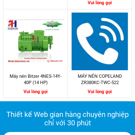
Vui lòng gọi
Máy nén Bitzer 4NES-14Y-
MÁY NÉN COPELAND
40P (14 HP)
ZR380KC-TWC-522
Vui lòng gọi
Vui lòng gọi
Thiết kế Web gian hàng chuyên nghiệp
chỉ với 30 phút