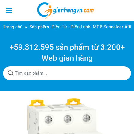
Trang chủ
Sản phẩm
Điện Tử - Điện Lạnh
MCB Schneider A9K2
+59.312.595 sản phẩm từ 3.200+
Web gian hàng