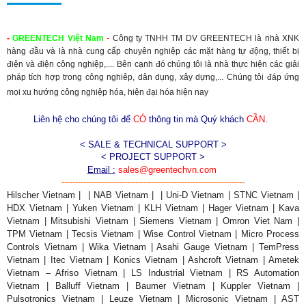
-
GREENTECH
Việt Nam
-
Công ty TNHH TM DV GREENTECH là nhà XNK
hàng đầu và là nhà cung cấp chuyên nghiệp các mặt hàng tự động, thiết bị
điện và điện công nghiệp,.... Bên cạnh đó chúng tôi là nhà thực hiện các giải
pháp tích hợp trong công nghiêp, dân dụng, xây dựng,... Chúng tôi đáp ứng
mọi xu hướng công nghiệp hóa, hiện đại hóa hiện nay
Liên hệ cho chúng tôi để
CÓ
thông tin mà Quý khách
CẦN
.
< SALE & TECHNICAL SUPPORT >
< PROJECT SUPPORT >
Email :
sales@greentechvn.com
-------------------------------------------------------------------
Hilscher Vietnam | | NAB Vietnam | | Uni-D Vietnam | STNC Vietnam |
HDX Vietnam | Yuken Vietnam | KLH Vietnam | Hager Vietnam | Kava
Vietnam | Mitsubishi Vietnam | Siemens Vietnam | Omron Viet Nam |
TPM Vietnam | Tecsis Vietnam | Wise Control Vietnam | Micro Process
Controls Vietnam | Wika Vietnam | Asahi Gauge Vietnam | TemPress
Vietnam | Itec Vietnam | Konics Vietnam | Ashcroft Vietnam | Ametek
Vietnam – Afriso Vietnam | LS Industrial Vietnam | RS Automation
Vietnam | Balluff Vietnam | Baumer Vietnam | Kuppler Vietnam |
Pulsotronics Vietnam | Leuze Vietnam | Microsonic Vietnam | AST