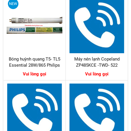
NEW
Bóng huỳnh quang T5- TL5
Máy nén lạnh Copeland
Essential 28W/865 Philips
ZP485KCE -TWD- 522
Vui lòng gọi
Vui lòng gọi