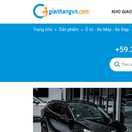
KHO GIAO
Trang chủ
Sản phẩm
Ô tô - Xe Máy - Xe Đạp
+59.