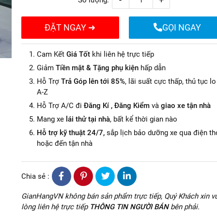
Số lượng:
ĐẶT NGAY ➜
GỌI NGAY
Cam Kết
Giá Tốt
khi liên hệ trực tiếp
Giảm
Tiền mặt & Tặng phụ kiện
hấp dẫn
Hỗ Trợ
Trả Góp lên tới 85%
, lãi suất cực thấp, thủ tục lo
A-Z
Hỗ Trợ A/C đi
Đăng Kí , Đăng Kiểm
và
giao xe tận nhà
Mang xe
lái thử tại nhà
, bất kể thời gian nào
Hỗ trợ kỹ thuật 24/7,
sắp lịch bảo dưỡng xe qua điện th
hoặc đến tận nhà
Chia sẻ :
GianHangVN không bán sản phẩm trực tiếp, Quý Khách xin vu
lòng liên hệ trực tiếp
THÔNG TIN NGƯỜI BÁN
bên phải.