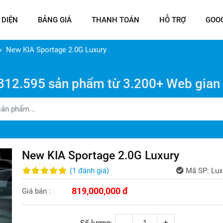
 DIỆN
BẢNG GIÁ
THANH TOÁN
HỖ TRỢ
GOO
New KIA Sportage 2.0G Luxury
312.595 sản phẩm từ 3.200+ Web gian
New KIA Sportage 2.0G Luxury
(
1
đánh giá
)
Mã SP:
Lux
819,000,000 đ
Giá bán :
-
+