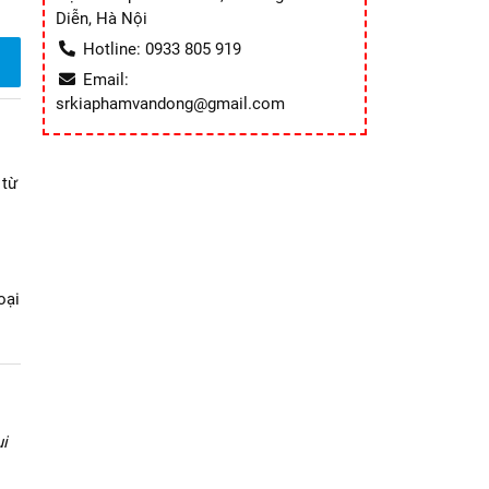
Diễn, Hà Nội
Hotline: 0933 805 919
Email:
srkiaphamvandong@gmail.com
 từ
oại
i