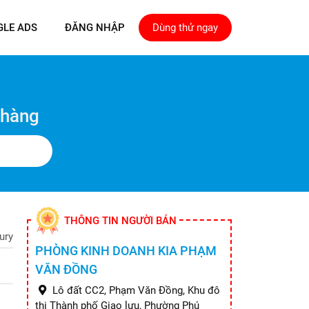
GLE ADS
ĐĂNG NHẬP
Dùng thử ngay
 hàng
THÔNG TIN NGƯỜI BÁN
ury
PHÒNG KINH DOANH KIA PHẠM
VĂN ĐỒNG
Lô đất CC2, Phạm Văn Đồng, Khu đô
thị Thành phố Giao lưu, Phường Phú