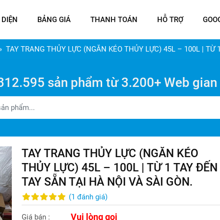
 DIỆN
BẢNG GIÁ
THANH TOÁN
HỖ TRỢ
GOO
TAY TRANG THỦY LỰC (NGĂN KÉO THỦY LỰC) 45L – 100L | TỪ 1
312.595 sản phẩm từ 3.200+ Web gian
TAY TRANG THỦY LỰC (NGĂN KÉO
THỦY LỰC) 45L – 100L | TỪ 1 TAY ĐẾN
TAY SẴN TẠI HÀ NỘI VÀ SÀI GÒN.
(
1
đánh giá
)
Vui lòng gọi
Giá bán :