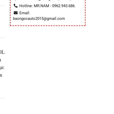
Hotline: MR.NAM - 0962.943.686.
Email:
baongocauto2015@gmail.com
0L
u
ục
ẩm