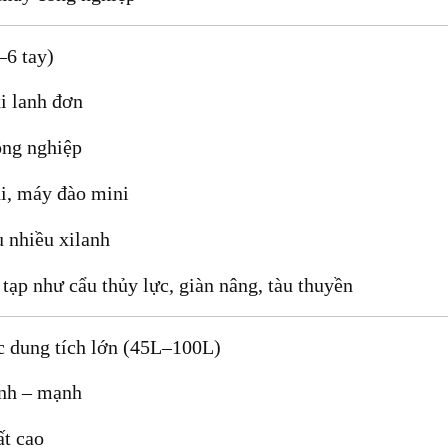
–6 tay)
i lanh đơn
ng nghiệp
i, máy đào mini
u nhiều xilanh
tạp như cẩu thủy lực, giàn nâng, tàu thuyền
ực dung tích lớn (45L–100L)
nh – mạnh
t cao