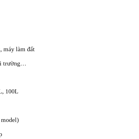
 máy làm đất
ôi trường…
L, 100L
y model)
p