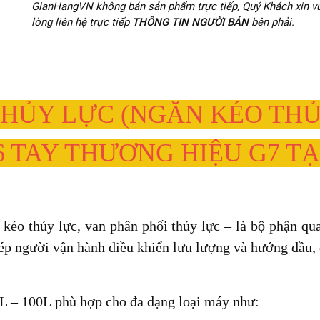
GianHangVN không bán sản phẩm trực tiếp, Quý Khách xin vu
lòng liên hệ trực tiếp
THÔNG TIN NGƯỜI BÁN
bên phải.
ỦY LỰC (NGĂN KÉO THỦY 
 6 TAY THƯƠNG HIỆU G7 T
 kéo thủy lực
,
van phân phối thủy lực
– là bộ phận qua
ép người vận hành điều khiển lưu lượng và hướng dầu, q
L – 100L
phù hợp cho đa dạng loại máy như: