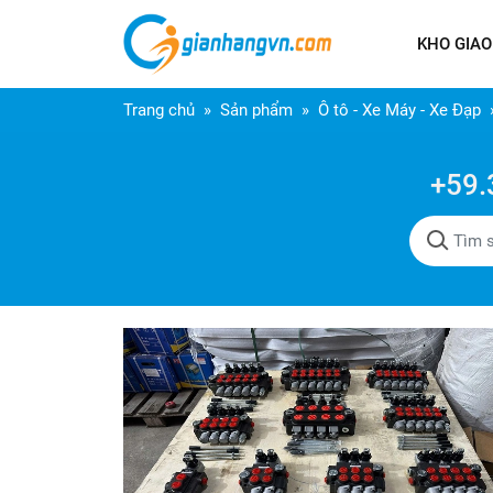
KHO GIAO
Trang chủ
Sản phẩm
Ô tô - Xe Máy - Xe Đạp
+59.