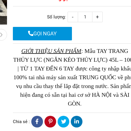
-
+
Số lượng:
GỌI NGAY
GIỚI THIỆU SẢN PHẨM
:
Mẫu TAY TRANG
THỦY LỰC (NGĂN KÉO THỦY LỰC) 45L – 10
| TỪ 1 TAY ĐẾN 6 TAY
được công ty nhập khẩ
100% tai nhà máy sản xuất TRUNG QUỐC về ph
vụ nhu cầu thay thế lăp đặt trong nước. Sản ph
hiện đang có sẵn tại hai cơ sở HÀ NỘI và SÀI
GÒN.
Chia sẻ :