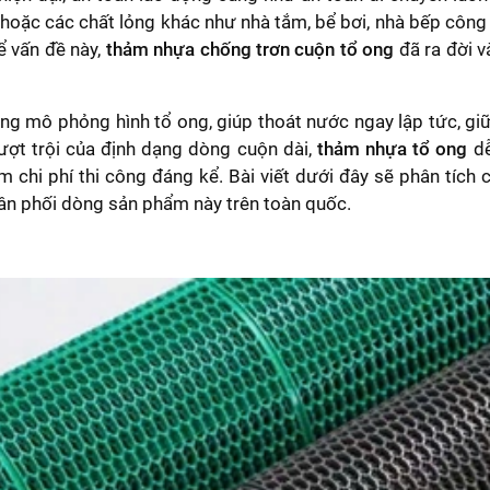
oặc các chất lỏng khác như nhà tắm, bể bơi, nhà bếp công n
ể vấn đề này,
thảm nhựa chống trơn cuộn tổ ong
đã ra đời v
g mô phỏng hình tổ ong, giúp thoát nước ngay lập tức, giữ
vượt trội của định dạng dòng cuộn dài,
thảm nhựa tổ ong
dễ
ệm chi phí thi công đáng kể. Bài viết dưới đây sẽ phân tíc
hân phối dòng sản phẩm này trên toàn quốc.