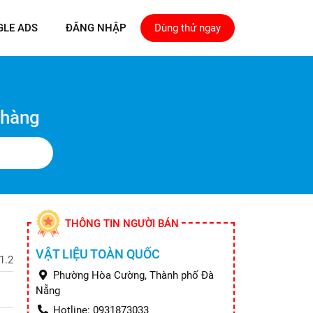
GLE ADS
ĐĂNG NHẬP
Dùng thử ngay
 hàng
THÔNG TIN NGƯỜI BÁN
VẬT LIỆU TOÀN QUỐC
1.2
Phường Hòa Cường, Thành phố Đà
Nẵng
Hotline: 0931873033