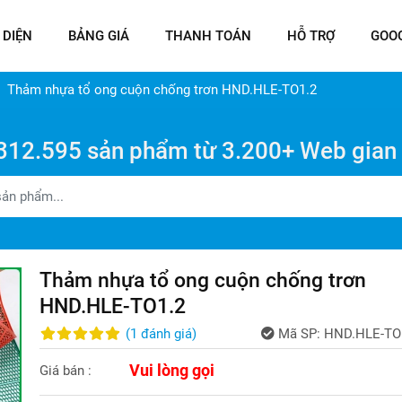
 DIỆN
BẢNG GIÁ
THANH TOÁN
HỖ TRỢ
GOO
Thảm nhựa tổ ong cuộn chống trơn HND.HLE-TO1.2
312.595 sản phẩm từ 3.200+ Web gian
Thảm nhựa tổ ong cuộn chống trơn
HND.HLE-TO1.2
(
1
đánh giá
)
Mã SP:
HND.HLE-TO
Vui lòng gọi
Giá bán :