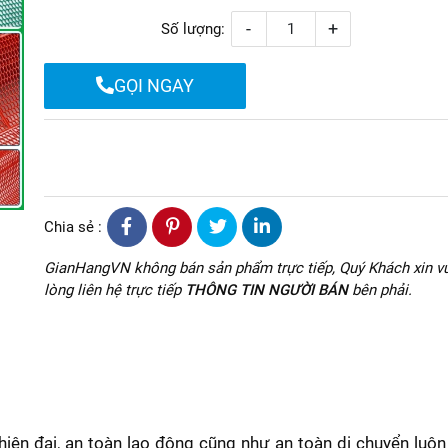
-
+
Số lượng:
GỌI NGAY
Chia sẻ :
GianHangVN không bán sản phẩm trực tiếp, Quý Khách xin vu
lòng liên hệ trực tiếp
THÔNG TIN NGƯỜI BÁN
bên phải.
hiện đại, an toàn lao động cũng như an toàn di chuyển luô