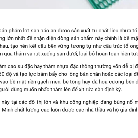
sản phẩm lót sàn bảo an được sản xuất từ chất liệu nhựa tổ
ưng lớn nhất để nhận diện dòng sản phẩm này chính là bề m
p nhau, tạo nên kết cấu bền vững tương tự như cấu trúc tổ on
n qua thảm và rút xuống sàn dưới, loại bỏ hoàn toàn hiện t
thảm cao su đặc hay thảm nhựa đặc thông thường vốn dễ bị
0 độ và tạo lực bám bẩy cho lòng bàn chân hoặc các loại đế
 vào bề mặt nền gạch men, bê tông hay đá hoa cương bên 
 người dùng muốn nhấc thảm lên để xịt rửa sàn định kỳ.
này tại các đô thị lớn và khu công nghiệp đang bùng nổ
í Minh chất lượng cao luôn được các nhà thầu và hộ gia đìn