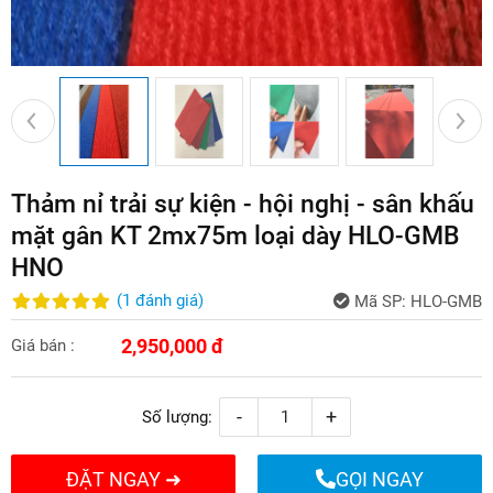
Thảm nỉ trải sự kiện - hội nghị - sân khấu
mặt gân KT 2mx75m loại dày HLO-GMB
HNO
(
1
đánh giá
)
Mã SP:
HLO-GMB
2,950,000 đ
Giá bán :
-
+
Số lượng:
ĐẶT NGAY ➜
GỌI NGAY