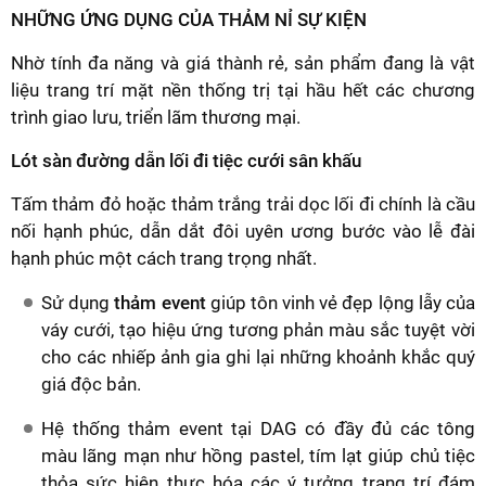
NHỮNG ỨNG DỤNG CỦA THẢM NỈ SỰ KIỆN
Nhờ tính đa năng và giá thành rẻ, sản phẩm đang là vật
liệu trang trí mặt nền thống trị tại hầu hết các chương
trình giao lưu, triển lãm thương mại.
Lót sàn đường dẫn lối đi tiệc cưới sân khấu
Tấm thảm đỏ hoặc thảm trắng trải dọc lối đi chính là cầu
nối hạnh phúc, dẫn dắt đôi uyên ương bước vào lễ đài
hạnh phúc một cách trang trọng nhất.
Sử dụng
thảm event
giúp tôn vinh vẻ đẹp lộng lẫy của
váy cưới, tạo hiệu ứng tương phản màu sắc tuyệt vời
cho các nhiếp ảnh gia ghi lại những khoảnh khắc quý
giá độc bản.
Hệ thống thảm event tại DAG có đầy đủ các tông
màu lãng mạn như hồng pastel, tím lạt giúp chủ tiệc
thỏa sức hiện thực hóa các ý tưởng trang trí đám