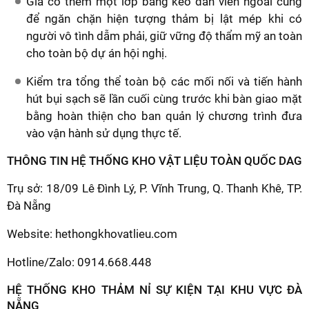
Gia cố thêm một lớp băng keo dán viền ngoài cùng
để ngăn chặn hiện tượng thảm bị lật mép khi có
người vô tình dẫm phải, giữ vững độ thẩm mỹ an toàn
cho toàn bộ dự án hội nghị.
Kiểm tra tổng thể toàn bộ các mối nối và tiến hành
hút bụi sạch sẽ lần cuối cùng trước khi bàn giao mặt
bằng hoàn thiện cho ban quản lý chương trình đưa
vào vận hành sử dụng thực tế.
THÔNG TIN HỆ THỐNG KHO VẬT LIỆU TOÀN QUỐC DAG
Trụ sở: 18/09 Lê Đình Lý, P. Vĩnh Trung, Q. Thanh Khê, TP.
Đà Nẵng
Website: hethongkhovatlieu.com
Hotline/Zalo: 0914.668.448
HỆ THỐNG KHO THẢM NỈ SỰ KIỆN TẠI KHU VỰC ĐÀ
NẴNG