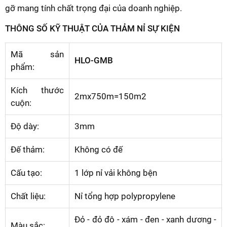
gỡ mang tính chất trọng đại của doanh nghiệp.
THÔNG SỐ KỸ THUẬT CỦA THẢM NỈ SỰ KIỆN
Mã sản
HLO-GMB
phẩm:
Kích thước
2mx750m=150m2
cuộn:
Độ dày:
3mm
Đế thảm:
Không có đế
Cấu tạo:
1 lớp nỉ vải không bện
Chất liệu:
Nỉ tổng hợp polypropylene
Đỏ - đỏ đô - xám - đen - xanh dương -
Màu sắc: