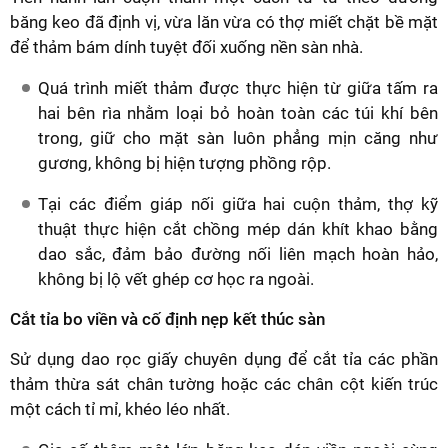
băng keo đã định vị, vừa lăn vừa có thợ miết chặt bề mặt
để thảm bám dính tuyệt đối xuống nền sàn nhà.
Quá trình miết thảm được thực hiện từ giữa tấm ra
hai bên rìa nhằm loại bỏ hoàn toàn các túi khí bên
trong, giữ cho mặt sàn luôn phẳng mịn căng như
gương, không bị hiện tượng phồng rộp.
Tại các điểm giáp nối giữa hai cuộn thảm, thợ kỹ
thuật thực hiện cắt chồng mép dán khít khao bằng
dao sắc, đảm bảo đường nối liên mạch hoàn hảo,
không bị lộ vết ghép cơ học ra ngoài.
Cắt tỉa bo viền và cố định nẹp kết thúc sàn
Sử dụng dao rọc giấy chuyên dụng để cắt tỉa các phần
thảm thừa sát chân tường hoặc các chân cột kiến trúc
một cách tỉ mỉ, khéo léo nhất.