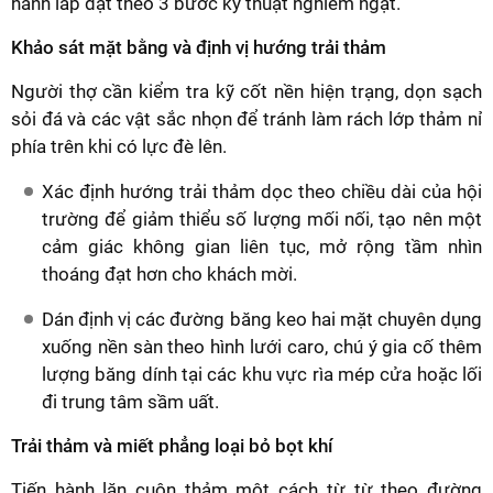
hành lắp đặt theo 3 bước kỹ thuật nghiêm ngặt.
Khảo sát mặt bằng và định vị hướng trải thảm
Người thợ cần kiểm tra kỹ cốt nền hiện trạng, dọn sạch
sỏi đá và các vật sắc nhọn để tránh làm rách lớp thảm nỉ
phía trên khi có lực đè lên.
Xác định hướng trải thảm dọc theo chiều dài của hội
trường để giảm thiểu số lượng mối nối, tạo nên một
cảm giác không gian liên tục, mở rộng tầm nhìn
thoáng đạt hơn cho khách mời.
Dán định vị các đường băng keo hai mặt chuyên dụng
xuống nền sàn theo hình lưới caro, chú ý gia cố thêm
lượng băng dính tại các khu vực rìa mép cửa hoặc lối
đi trung tâm sầm uất.
Trải thảm và miết phẳng loại bỏ bọt khí
Tiến hành lăn cuộn thảm một cách từ từ theo đường