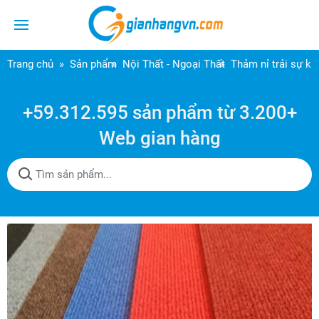
Trang chủ
Sản phẩm
Nội Thất - Ngoại Thất
Thảm nỉ trải sự k
+59.312.595 sản phẩm từ 3.200+
Web gian hàng