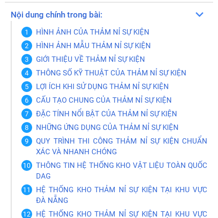
Nội dung chính trong bài:
HÌNH ẢNH CỦA THẢM NỈ SỰ KIỆN
HÌNH ẢNH MẪU THẢM NỈ SỰ KIỆN
GIỚI THIỆU VỀ THẢM NỈ SỰ KIỆN
THÔNG SỐ KỸ THUẬT CỦA THẢM NỈ SỰ KIỆN
LỢI ÍCH KHI SỬ DỤNG THẢM NỈ SỰ KIỆN
CẤU TẠO CHUNG CỦA THẢM NỈ SỰ KIỆN
ĐẶC TÍNH NỔI BẬT CỦA THẢM NỈ SỰ KIỆN
NHỮNG ỨNG DỤNG CỦA THẢM NỈ SỰ KIỆN
QUY TRÌNH THI CÔNG THẢM NỈ SỰ KIỆN CHUẨN
XÁC VÀ NHANH CHÓNG
THÔNG TIN HỆ THỐNG KHO VẬT LIỆU TOÀN QUỐC
DAG
HỆ THỐNG KHO THẢM NỈ SỰ KIỆN TẠI KHU VỰC
ĐÀ NẴNG
HỆ THỐNG KHO THẢM NỈ SỰ KIỆN TẠI KHU VỰC