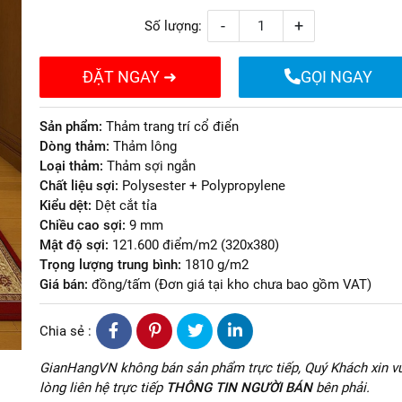
-
+
Số lượng:
ĐẶT NGAY ➜
GỌI NGAY
Sản phẩm:
Thảm trang trí cổ điển
Dòng thảm:
Thảm lông
Loại thảm:
Thảm sợi ngắn
Chất liệu sợi:
Polysester + Polypropylene
Kiểu dệt:
Dệt cắt tỉa
Chiều cao sợi:
9 mm
Mật độ sợi:
121.600 điểm/m2 (320x380)
Trọng lượng trung bình:
1810 g/m2
Giá bán:
đồng/tấm (Đơn giá tại kho chưa bao gồm VAT)
Chia sẻ :
GianHangVN không bán sản phẩm trực tiếp, Quý Khách xin vu
lòng liên hệ trực tiếp
THÔNG TIN NGƯỜI BÁN
bên phải.