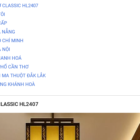
 CLASSIC HL2407
ÔI
CẤP
À NẴNG
 CHÍ MINH
 NỘI
HANH HOÁ
PHỐ CẦN THƠ
N MA THUỘT ĐẮK LẮK
ANG KHÁNH HOÀ
LASSIC HL2407