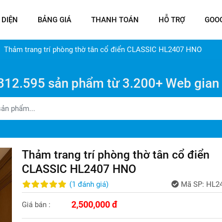
 DIỆN
BẢNG GIÁ
THANH TOÁN
HỖ TRỢ
GOO
Thảm trang trí phòng thờ tân cổ điển CLASSIC HL2407 HNO
312.595 sản phẩm từ 3.200+ Web gian
Thảm trang trí phòng thờ tân cổ điển
CLASSIC HL2407 HNO
(
1
đánh giá
)
Mã SP:
HL2
2,500,000 đ
Giá bán :