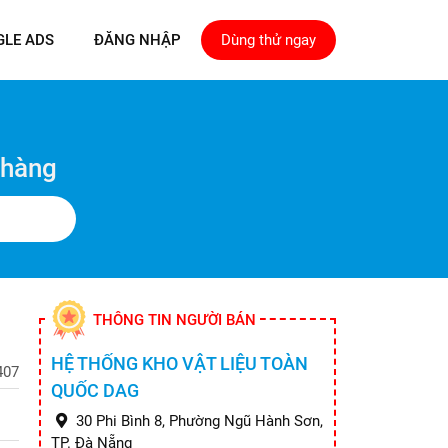
GLE ADS
ĐĂNG NHẬP
Dùng thử ngay
 hàng
THÔNG TIN NGƯỜI BÁN
HỆ THỐNG KHO VẬT LIỆU TOÀN
407
QUỐC DAG
30 Phi Bình 8, Phường Ngũ Hành Sơn,
TP. Đà Nẵng